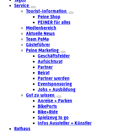
Service
Tourist-Information
Peine Shop
PEINER für alles
Medienbereich
Aktuelle News
Team PeMa
Gästeführer
Peine Marketing
Geschäftsfelder
Aufsichtsrat
Partner
Beirat
Partner werden
Eventsponsoring
Jobs + Ausbildung
Gut zu wissen
Anreise + Parken
BikePorts
Bike+Ride
Spielzeug to go
Infos Aussteller + Künstler
Rathaus