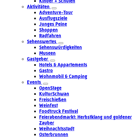
Kinder + Schulen
Aktivitäten
Adventure-Tour
Ausflugsziele
Junges Peine
Shoppen
Radfahren
Sehenswertes
Sehenswürdigkeiten
Museen
Gastgeber
Hotels & Appartements
Gastro
Wohnmobil & Camping
Events
OpenStage
KulturSchwan
Freischießen
Weinfest
Foodtruck Festival
Feierabendmarkt: Herbstklang und goldener
Zauber
Weihnachtsstadt
Osterbrunnen