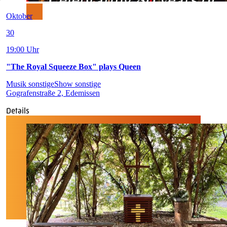
Oktober
30
19:00 Uhr
"The Royal Squeeze Box" plays Queen
Musik sonstige
Show sonstige
Gografenstraße 2, Edemissen
Details