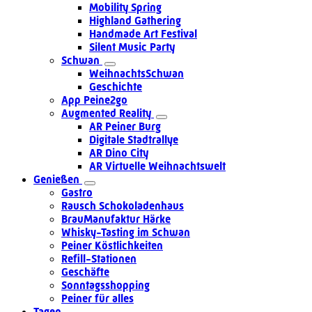
Mobility Spring
Highland Gathering
Handmade Art Festival
Silent Music Party
Schwan
WeihnachtsSchwan
Geschichte
App Peine2go
Augmented Reality
AR Peiner Burg
Digitale Stadtrallye
AR Dino City
AR Virtuelle Weihnachtswelt
Genießen
Gastro
Rausch Schokoladenhaus
BrauManufaktur Härke
Whisky-Tasting im Schwan
Peiner Köstlichkeiten
Refill-Stationen
Geschäfte
Sonntagsshopping
Peiner für alles
Tagen