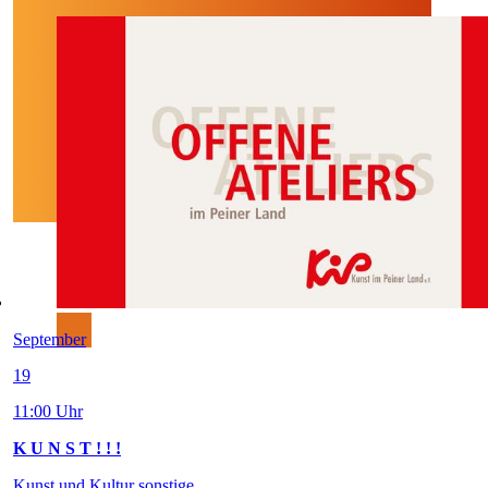
September
19
11:00 Uhr
K U N S T ! ! !
Kunst und Kultur sonstige