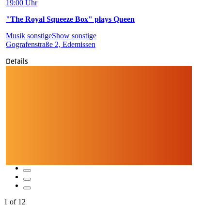
19:00 Uhr
"The Royal Squeeze Box" plays Queen
Musik sonstige
Show sonstige
Gografenstraße 2, Edemissen
Details
1
of
12