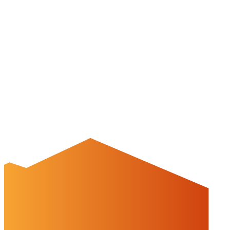
Social Media
Cookies & Drittinhalte
Auf dieser Website werden Cookies und Drittinhalte verwendet. Im
Folgenden können Sie Ihre Zustimmung geben oder widerrufen.
Weitere Informationen finden Sie in unserer
Datenschutzerklärung.
Einstellungen
Alles ablehnen
Alles akzeptieren
OK