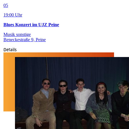
05
19:00 Uhr
Blues Konzert im UJZ Peine
Musik sonstige
Beneckestraße 9, Peine
Details