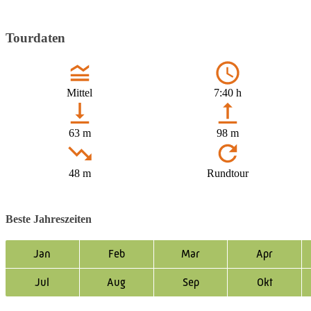
Tourdaten
Mittel
7:40 h
63 m
98 m
48 m
Rundtour
Beste Jahreszeiten
Jan
Feb
Mar
Apr
Jul
Aug
Sep
Okt