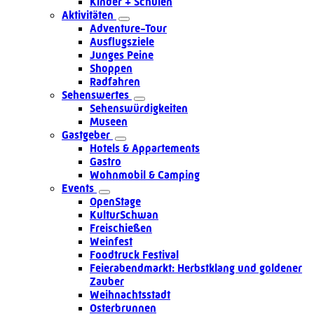
Kinder + Schulen
Aktivitäten
Adventure-Tour
Ausflugsziele
Junges Peine
Shoppen
Radfahren
Sehenswertes
Sehenswürdigkeiten
Museen
Gastgeber
Hotels & Appartements
Gastro
Wohnmobil & Camping
Events
OpenStage
KulturSchwan
Freischießen
Weinfest
Foodtruck Festival
Feierabendmarkt: Herbstklang und goldener
Zauber
Weihnachtsstadt
Osterbrunnen