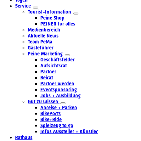
Service
Tourist-Information
Peine Shop
PEINER für alles
Medienbereich
Aktuelle News
Team PeMa
Gästeführer
Peine Marketing
Geschäftsfelder
Aufsichtsrat
Partner
Beirat
Partner werden
Eventsponsoring
Jobs + Ausbildung
Gut zu wissen
Anreise + Parken
BikePorts
Bike+Ride
Spielzeug to go
Infos Aussteller + Künstler
Rathaus