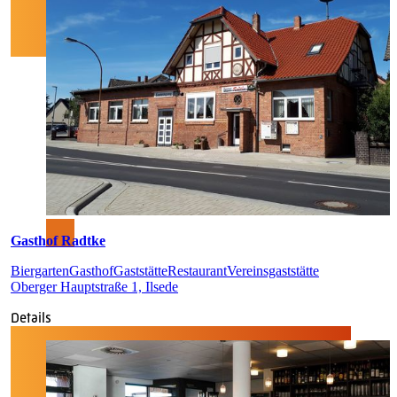
Gasthof Radtke
Biergarten
Gasthof
Gaststätte
Restaurant
Vereinsgaststätte
Oberger Hauptstraße 1, Ilsede
Details