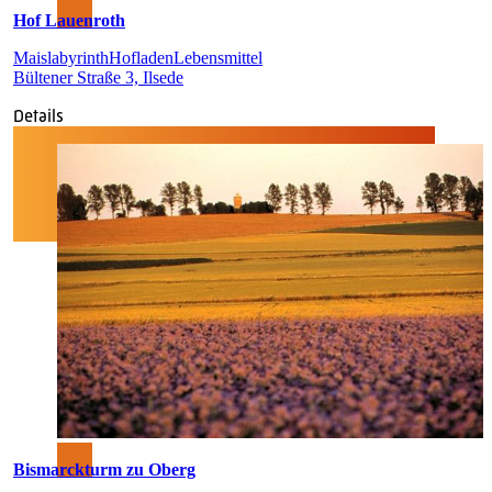
Hof Lauenroth
Maislabyrinth
Hofladen
Lebensmittel
Bültener Straße 3, Ilsede
Details
Bismarckturm zu Oberg