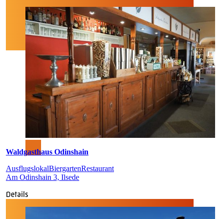
Waldgasthaus Odinshain
Ausflugslokal
Biergarten
Restaurant
Am Odinshain 3, Ilsede
Details