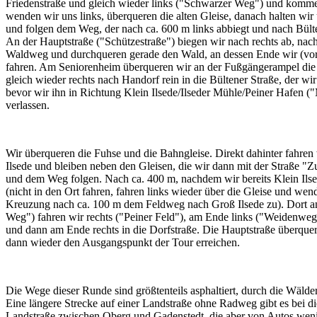
Friedenstraße und gleich wieder links ("Schwarzer Weg") und komme
wenden wir uns links, überqueren die alten Gleise, danach halten wi
und folgen dem Weg, der nach ca. 600 m links abbiegt und nach Bülte
An der Hauptstraße ("Schützestraße") biegen wir nach rechts ab, nac
Waldweg und durchqueren gerade den Wald, an dessen Ende wir (vor
fahren. Am Seniorenheim überqueren wir an der Fußgängerampel die 
gleich wieder rechts nach Handorf rein in die Bültener Straße, der wi
bevor wir ihn in Richtung Klein Ilsede/Ilseder Mühle/Peiner Hafen 
verlassen.
Wir überqueren die Fuhse und die Bahngleise. Direkt dahinter fahren 
Ilsede und bleiben neben den Gleisen, die wir dann mit der Straße 
und dem Weg folgen. Nach ca. 400 m, nachdem wir bereits Klein Ilse
(nicht in den Ort fahren, fahren links wieder über die Gleise und wen
Kreuzung nach ca. 100 m dem Feldweg nach Groß Ilsede zu). Dort
Weg") fahren wir rechts ("Peiner Feld"), am Ende links ("Weidenweg
und dann am Ende rechts in die Dorfstraße. Die Hauptstraße überquer
dann wieder den Ausgangspunkt der Tour erreichen.
Die Wege dieser Runde sind größtenteils asphaltiert, durch die Wälder
Eine längere Strecke auf einer Landstraße ohne Radweg gibt es bei d
Landstraße zwischen Oberg und Gadenstedt, die aber von Autos wenig