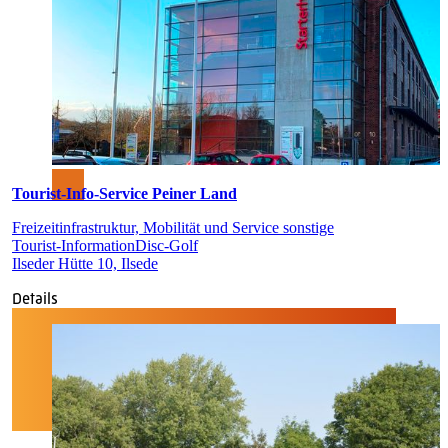
Tourist-Info-Service Peiner Land
Freizeitinfrastruktur, Mobilität und Service sonstige
Tourist-Information
Disc-Golf
Ilseder Hütte 10, Ilsede
Details