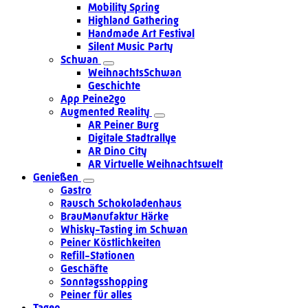
Mobility Spring
Highland Gathering
Handmade Art Festival
Silent Music Party
Schwan
WeihnachtsSchwan
Geschichte
App Peine2go
Augmented Reality
AR Peiner Burg
Digitale Stadtrallye
AR Dino City
AR Virtuelle Weihnachtswelt
Genießen
Gastro
Rausch Schokoladenhaus
BrauManufaktur Härke
Whisky-Tasting im Schwan
Peiner Köstlichkeiten
Refill-Stationen
Geschäfte
Sonntagsshopping
Peiner für alles
Tagen