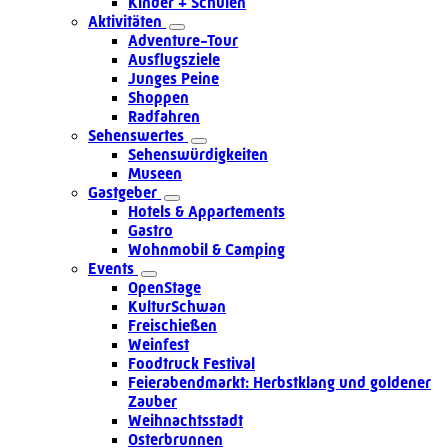
Kinder + Schulen
Aktivitäten
Adventure-Tour
Ausflugsziele
Junges Peine
Shoppen
Radfahren
Sehenswertes
Sehenswürdigkeiten
Museen
Gastgeber
Hotels & Appartements
Gastro
Wohnmobil & Camping
Events
OpenStage
KulturSchwan
Freischießen
Weinfest
Foodtruck Festival
Feierabendmarkt: Herbstklang und goldener
Zauber
Weihnachtsstadt
Osterbrunnen