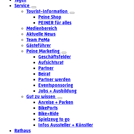
Service
Tourist-Information
Peine Shop
PEINER für alles
Medienbereich
Aktuelle News
Team PeMa
Gästeführer
Peine Marketing
Geschäftsfelder
Aufsichtsrat
Partner
Beirat
Partner werden
Eventsponsoring
Jobs + Ausbildung
Gut zu wissen
Anreise + Parken
BikePorts
Bike+Ride
Spielzeug to go
Infos Aussteller + Künstler
Rathaus