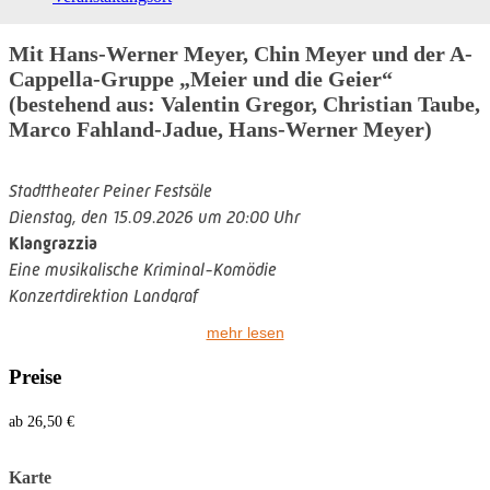
Mit Hans-Werner Meyer, Chin Meyer und der A-
Cappella-Gruppe „Meier und die Geier“
(bestehend aus: Valentin Gregor, Christian Taube,
Marco Fahland-Jadue, Hans-Werner Meyer)
Stadttheater Peiner Festsäle
Dienstag, den 15.09.2026 um 20:00 Uhr
Klangrazzia
Eine musikalische Kriminal-Komödie
Konzertdirektion Landgraf
Mit Hans-Werner Meyer, Chin Meyer und der A-Cappella-
mehr lesen
Gruppe „Meier und
die Geier“ (bestehend aus: Valentin Gregor,
Christian Taube, Marco Fahland-
Jadue, Hans-Werner Meyer)
Preise
ab 26,50 €
Zum Auftakt der Spielzeit gibt es wieder ab 19 Uhr zahlreiche
Karte
Mitmach- und Gewinnaktionen im Foyer des Theaters.