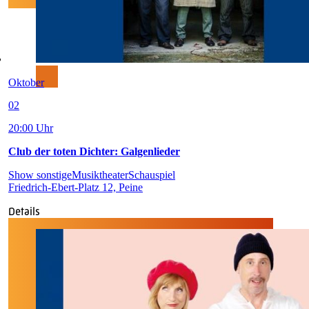
Oktober
02
20:00 Uhr
Club der toten Dichter: Galgenlieder
Show sonstige
Musiktheater
Schauspiel
Friedrich-Ebert-Platz 12, Peine
Details