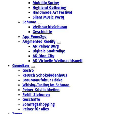
Mobility Spring
Highland Gathering
Handmade Art Festival
Silent Music Party
Schwan
WeihnachtsSchwan
Geschichte
App Peine2go
Augmented Reality
AR Peiner Burg
Digitale Stadtrallye
AR Dino City
AR Virtuelle Weihnachtswelt
Genießen
Gastro
Rausch Schokoladenhaus
BrauManufaktur Härke
Whisky-Tasting im Schwan
Peiner Köstlichkeiten
Refill-Stationen
Geschäfte
Sonntagsshopping
Peiner für alles
Tagen