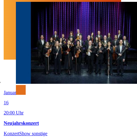
Januar
16
20:00 Uhr
Neujahrskonzert
Konzert
Show sonstige