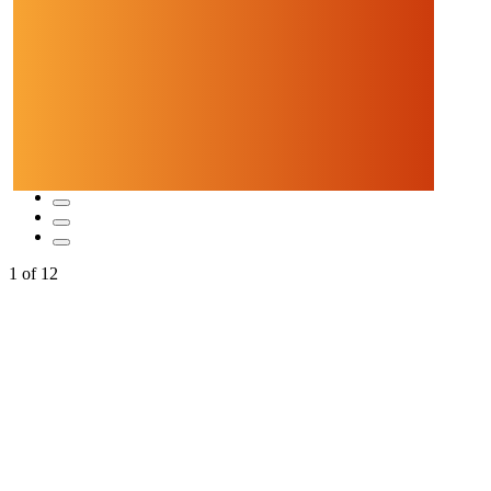
1
of
12
Quicklinks
Tourist-Information
Stadtführungen
APP: Peine2Go
Veranstaltungskalender
Stadt Peine
Peine.NextLevel
Citymanagement
Newsletter
Mediencenter