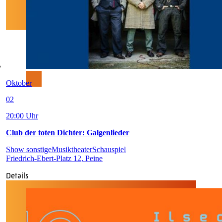
Oktober
02
20:00 Uhr
Club der toten Dichter: Galgenlieder
Show sonstige
Musiktheater
Schauspiel
Friedrich-Ebert-Platz 12, Peine
Details