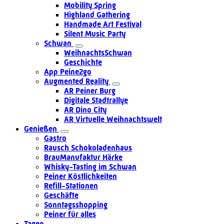
Mobility Spring
Highland Gathering
Handmade Art Festival
Silent Music Party
Schwan
WeihnachtsSchwan
Geschichte
App Peine2go
Augmented Reality
AR Peiner Burg
Digitale Stadtrallye
AR Dino City
AR Virtuelle Weihnachtswelt
Genießen
Gastro
Rausch Schokoladenhaus
BrauManufaktur Härke
Whisky-Tasting im Schwan
Peiner Köstlichkeiten
Refill-Stationen
Geschäfte
Sonntagsshopping
Peiner für alles
Tagen