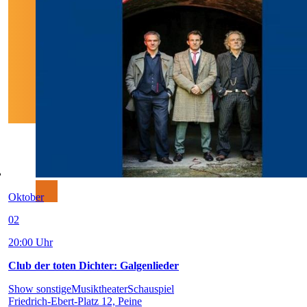
Oktober
02
20:00 Uhr
Club der toten Dichter: Galgenlieder
Show sonstige
Musiktheater
Schauspiel
Friedrich-Ebert-Platz 12, Peine