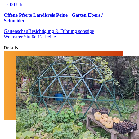
12:00 Uhr
Offene Pforte Landkreis Peine - Garten Ebers /
Schneider
Gartenschau
Besichtigung & Führung sonstige
Weimarer Straße 12, Peine
Details