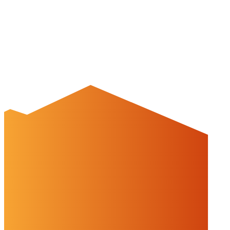
Auf dieser Website werden Cookies und Drittinhalte verwendet. Im
Folgenden können Sie Ihre Zustimmung geben oder widerrufen.
Weitere Informationen finden Sie in unserer
Datenschutzerklärung.
Einstellungen
Alles ablehnen
Alles akzeptieren
OK