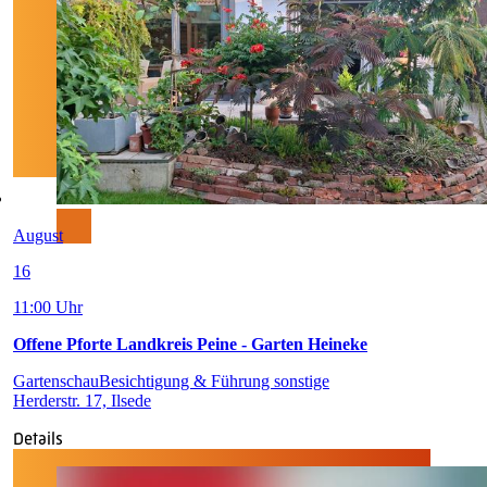
August
16
11:00 Uhr
Offene Pforte Landkreis Peine - Garten Heineke
Gartenschau
Besichtigung & Führung sonstige
Herderstr. 17, Ilsede
Details