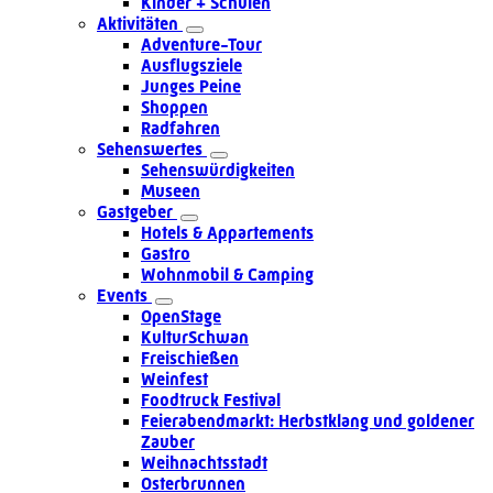
Kinder + Schulen
Aktivitäten
Adventure-Tour
Ausflugsziele
Junges Peine
Shoppen
Radfahren
Sehenswertes
Sehenswürdigkeiten
Museen
Gastgeber
Hotels & Appartements
Gastro
Wohnmobil & Camping
Events
OpenStage
KulturSchwan
Freischießen
Weinfest
Foodtruck Festival
Feierabendmarkt: Herbstklang und goldener
Zauber
Weihnachtsstadt
Osterbrunnen