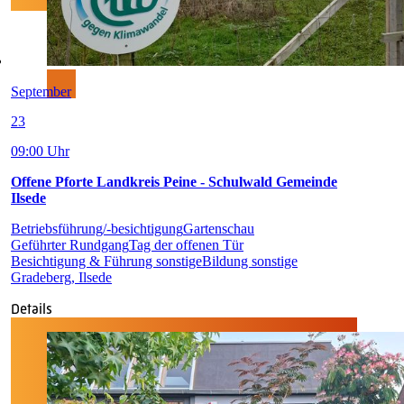
September
23
09:00 Uhr
Offene Pforte Landkreis Peine - Schulwald Gemeinde
Ilsede
Betriebsführung/-besichtigung
Gartenschau
Geführter Rundgang
Tag der offenen Tür
Besichtigung & Führung sonstige
Bildung sonstige
Gradeberg, Ilsede
Details