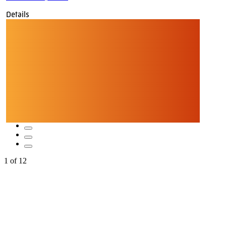
Details
1
of
12
Quicklinks
Tourist-Information
Stadtführungen
APP: Peine2Go
Veranstaltungskalender
Stadt Peine