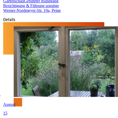
Gartenschau
Geführter Rundgang
Besichtigung & Führung sonstige
Werner-Nordmeyer-Str. 19a, Peine
Details
August
15