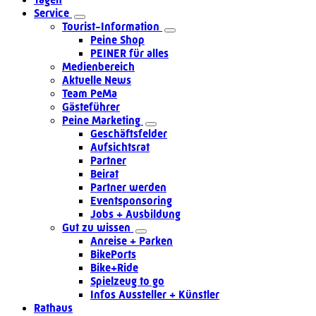
Service
Tourist-Information
Peine Shop
PEINER für alles
Medienbereich
Aktuelle News
Team PeMa
Gästeführer
Peine Marketing
Geschäftsfelder
Aufsichtsrat
Partner
Beirat
Partner werden
Eventsponsoring
Jobs + Ausbildung
Gut zu wissen
Anreise + Parken
BikePorts
Bike+Ride
Spielzeug to go
Infos Aussteller + Künstler
Rathaus