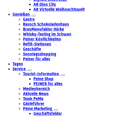
AR Dino City
AR Virtuelle Weihnachtswelt
Genießen
Gastro
Rausch Schokoladenhaus
BrauManufaktur Härke
Whisky-Tasting im Schwan
Peiner Köstlichkeiten
Refill-Stationen
Geschäfte
Sonntagsshopping
Peiner für alles
Tagen
Service
Tourist-Information
Peine Shop
PEINER für alles
Medienbereich
Aktuelle News
Team PeMa
Gästeführer
Peine Marketing
Geschäftsfelder