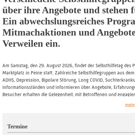
über ihre Angebote und stehen 
Ein abwechslungsreiches Prog
Mitmachaktionen und Angebote
Verweilen ein.
Am Samstag, den 29. August 2026, findet der Selbsthilfetag des 
Marktplatz in Peine statt. Zahlreiche Selbsthilfegruppen aus d
ADHS, Depression, Bipolare Störung, Long COVID, Suchterkrankun
Informationsständen und informieren über Angebote, Erfahrung
Besucher erhalten die Gelegenheit, mit Betroffenen und engagi
stellen und die vielfältige Welt der Selbsthilfe kennenzulernen.
mehr
Neben den Informationsständen erwartet die Gäste ein abwechs
eine angenehme Atmosphäre, während verschiedene Mitmachak
Termine
Kinder wird etwas angeboten (u.a. Kinderschminken).