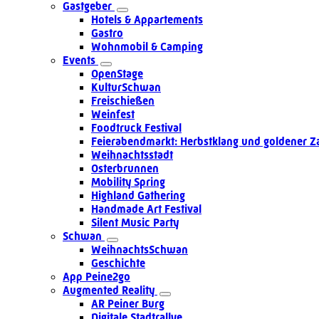
Gastgeber
Hotels & Appartements
Gastro
Wohnmobil & Camping
Events
OpenStage
KulturSchwan
Freischießen
Weinfest
Foodtruck Festival
Feierabendmarkt: Herbstklang und goldener Z
Weihnachtsstadt
Osterbrunnen
Mobility Spring
Highland Gathering
Handmade Art Festival
Silent Music Party
Schwan
WeihnachtsSchwan
Geschichte
App Peine2go
Augmented Reality
AR Peiner Burg
Digitale Stadtrallye