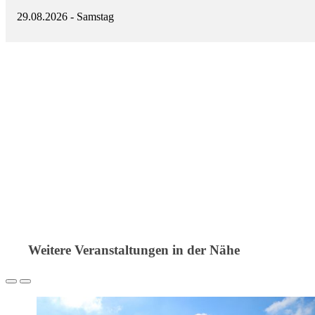
Der Selbsthilfetag richtet sich an Betroffene, Angehörige, Intere
29.08.2026 - Samstag
Arbeit der Selbsthilfegruppen erfahren möchten
Alle Interessierten sind herzlich eingeladen, den Selbsthilfetag
Weitere Veranstaltungen in der Nähe