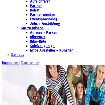
Aufsichtsrat
Partner
Beirat
Partner werden
Eventsponsoring
Jobs + Ausbildung
Gut zu wissen
Anreise + Parken
BikePorts
Bike+Ride
Spielzeug to go
Infos Aussteller + Künstler
Rathaus
Impressum
Datenschutz