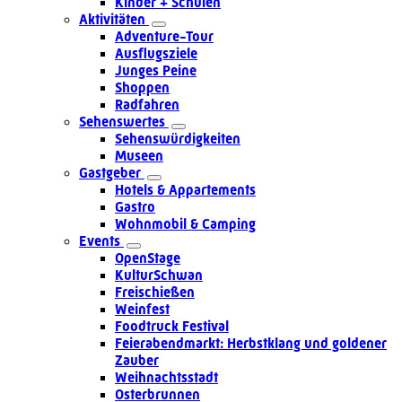
Kinder + Schulen
Aktivitäten
Adventure-Tour
Ausflugsziele
Junges Peine
Shoppen
Radfahren
Sehenswertes
Sehenswürdigkeiten
Museen
Gastgeber
Hotels & Appartements
Gastro
Wohnmobil & Camping
Events
OpenStage
KulturSchwan
Freischießen
Weinfest
Foodtruck Festival
Feierabendmarkt: Herbstklang und goldener
Zauber
Weihnachtsstadt
Osterbrunnen