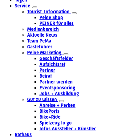
Service
Tourist-Information
Peine Shop
PEINER für alles
Medienbereich
Aktuelle News
Team PeMa
Gästeführer
Peine Marketing
Geschäftsfelder
Aufsichtsrat
Partner
Beirat
Partner werden
Eventsponsoring
Jobs + Ausbildung
Gut zu wissen
Anreise + Parken
BikePorts
Bike+Ride
Spielzeug to go
Infos Aussteller + Künstler
Rathaus