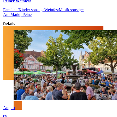
Peiner Weinfest
Familien/Kinder sonstige
Weinfest
Musik sonstige
Am Markt, Peine
Details
August
09