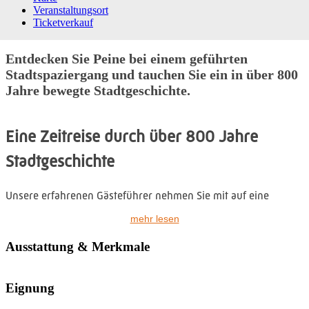
Veranstaltungsort
Ticketverkauf
Entdecken Sie Peine bei einem geführten
Stadtspaziergang und tauchen Sie ein in über 800
Jahre bewegte Stadtgeschichte.
Eine Zeitreise durch über 800 Jahre
Stadtgeschichte
Unsere erfahrenen Gästeführer nehmen Sie mit auf eine
spannende Reise durch die Vergangenheit und enthüllen
mehr lesen
faszinierende Geschichten, historische Hintergründe und
verborgene Geheimnisse der Stadt.
Ausstattung & Merkmale
Von der Gründung der Peiner Burg über ihre Belagerung
Eignung
während der Hildesheimer Stiftsfehde bis hin zur Entwicklung
Peines vom mittelalterlichen Handelsort zum modernen