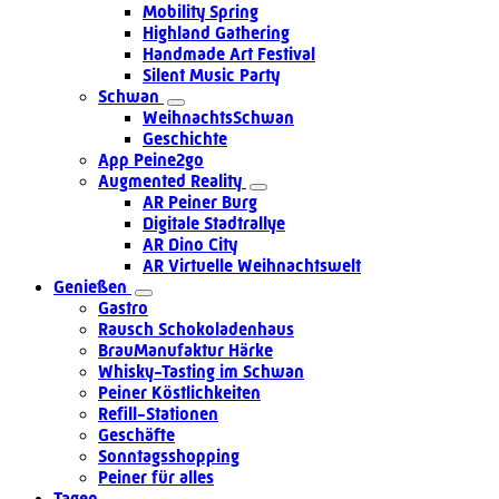
Mobility Spring
Highland Gathering
Handmade Art Festival
Silent Music Party
Schwan
WeihnachtsSchwan
Geschichte
App Peine2go
Augmented Reality
AR Peiner Burg
Digitale Stadtrallye
AR Dino City
AR Virtuelle Weihnachtswelt
Genießen
Gastro
Rausch Schokoladenhaus
BrauManufaktur Härke
Whisky-Tasting im Schwan
Peiner Köstlichkeiten
Refill-Stationen
Geschäfte
Sonntagsshopping
Peiner für alles
Tagen