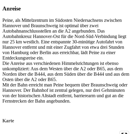
Industriestandort – dieser Rundgang verbindet Geschichte,
Anreise
Kultur und lebendige Erzählungen.
Peine, als Mittelzentrum im Südosten Niedersachsens zwischen
Erleben Sie einen informativen und unterhaltsamen
Hannover und Braunschweig ist optimal über zwei
Autobahnanschlussstellen an die A2 angebunden. Das
Stadtrundgang, der Geschichte greifbar macht und Peine aus
Autobahnkreuz Hannover-Ost für die Nord-Süd-Verbindung liegt
neuen Perspektiven zeigt – ein unvergessliches Erlebnis für
nur 25 km westlich. Eine entspannte 30-minütige Autofahrt von
Einheimische und Gäste gleichermaßen.
Hannover entfernt und mit einer Zugfahrt von etwa drei Stunden
von Hamburg oder Berlin aus erreichbar, lädt Peine zu einer
Entdeckungsreise ein.
Die Anreise aus verschiedenen Himmelsrichtungen ist ebenso
unkompliziert: Aus dem Westen über die A2 oder B65, aus dem
Norden über die B444, aus dem Süden über die B444 und aus dem
Osten über die A2 oder B65.
Mit der Bahn erreicht man Peine bequem über Braunschweig oder
Hannover. Der Bahnhof ist zentral gelegen, nur drei Gehminuten
von der historischen Altstadt entfernt, barrierearm und gut an die
Fernstrecken der Bahn angebunden.
Karte