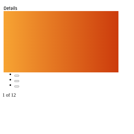
Details
1
of
12
Quicklinks
Tourist-Information
Stadtführungen
APP: Peine2Go
Veranstaltungskalender
Stadt Peine