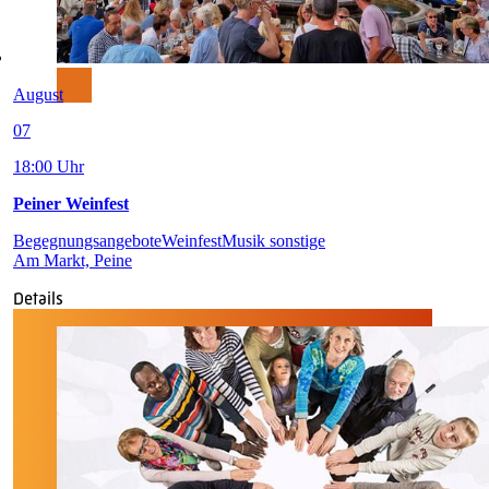
August
07
18:00 Uhr
Peiner Weinfest
Begegnungsangebote
Weinfest
Musik sonstige
Am Markt, Peine
Details