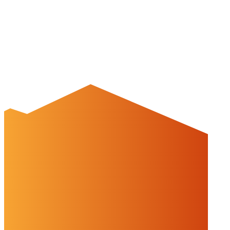
Auf dieser Website werden Cookies und Drittinhalte verwendet. Im
Folgenden können Sie Ihre Zustimmung geben oder widerrufen.
Weitere Informationen finden Sie in unserer
Datenschutzerklärung.
Einstellungen
Alles ablehnen
Alles akzeptieren
OK