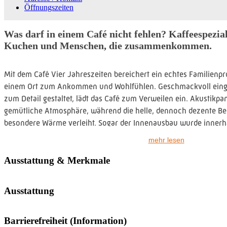
Öffnungszeiten
Was darf in einem Café nicht fehlen? Kaffeespezia
Kuchen und Menschen, die zusammenkommen.
Mit dem Café Vier Jahreszeiten bereichert ein echtes Familienpro
einem Ort zum Ankommen und Wohlfühlen. Geschmackvoll einger
zum Detail gestaltet, lädt das Café zum Verweilen ein. Akustikpa
gemütliche Atmosphäre, während die helle, dennoch dezente B
besondere Wärme verleiht. Sogar der Innenausbau wurde innerha
mehr lesen
Auf der Karte stehen Kaffeespezialitäten von klassischem Cappu
Matcha Latte, verschiedene Teesorten und erfrischende Milchsha
Ausstattung & Merkmale
hausgemachte Kuchen sowie orientalische Spezialitäten, die vie
kennen und lieben gelernt haben. An den Wochenenden ergänzt
Ausstattung
kulinarische Angebot.
Das Café Vier Jahreszeiten hat täglich bereits ab 8.30 Uhr geöf
Barrierefreiheit (Information)
eines sein: ein Ort der Begegnung. Ganz nach dem Motto „Genuss