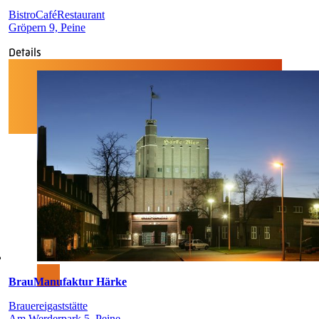
Bistro
Café
Restaurant
Gröpern 9, Peine
Details
BrauManufaktur Härke
Brauereigaststätte
Am Werderpark 5, Peine