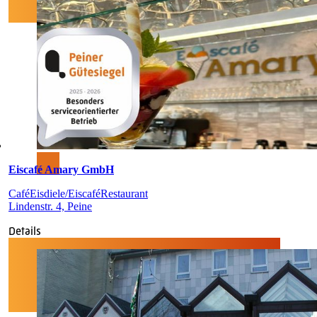
Eiscafé Amary GmbH
Café
Eisdiele/Eiscafé
Restaurant
Lindenstr. 4, Peine
Details