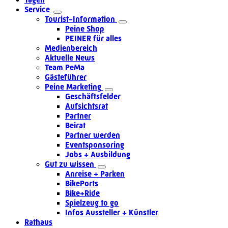
Service
Tourist-Information
Peine Shop
PEINER für alles
Medienbereich
Aktuelle News
Team PeMa
Gästeführer
Peine Marketing
Geschäftsfelder
Aufsichtsrat
Partner
Beirat
Partner werden
Eventsponsoring
Jobs + Ausbildung
Gut zu wissen
Anreise + Parken
BikePorts
Bike+Ride
Spielzeug to go
Infos Aussteller + Künstler
Rathaus