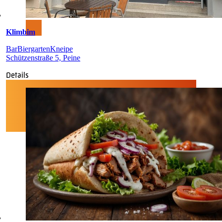
Klimbim
Bar
Biergarten
Kneipe
Schützenstraße 5, Peine
Details