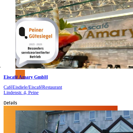
Eiscafé Amary GmbH
Café
Eisdiele/Eiscafé
Restaurant
Lindenstr. 4, Peine
Details