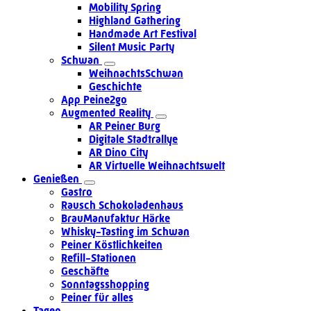
Mobility Spring
Highland Gathering
Handmade Art Festival
Silent Music Party
Schwan
WeihnachtsSchwan
Geschichte
App Peine2go
Augmented Reality
AR Peiner Burg
Digitale Stadtrallye
AR Dino City
AR Virtuelle Weihnachtswelt
Genießen
Gastro
Rausch Schokoladenhaus
BrauManufaktur Härke
Whisky-Tasting im Schwan
Peiner Köstlichkeiten
Refill-Stationen
Geschäfte
Sonntagsshopping
Peiner für alles
Tagen