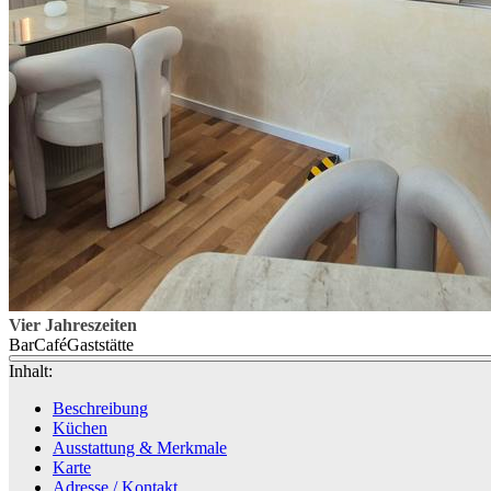
Vier Jahreszeiten
Bar
Café
Gaststätte
Inhalt:
Beschreibung
Küchen
Ausstattung & Merkmale
Karte
Adresse / Kontakt