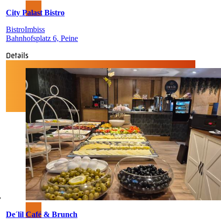
City Palast Bistro
Bistro
Imbiss
Bahnhofsplatz 6, Peine
Details
De´lil Café & Brunch