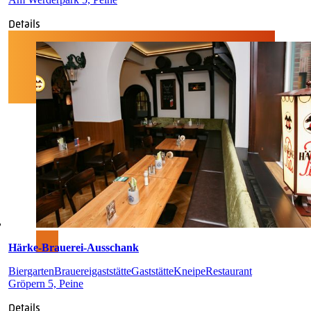
Details
Härke-Brauerei-Ausschank
Biergarten
Brauereigaststätte
Gaststätte
Kneipe
Restaurant
Gröpern 5, Peine
Details