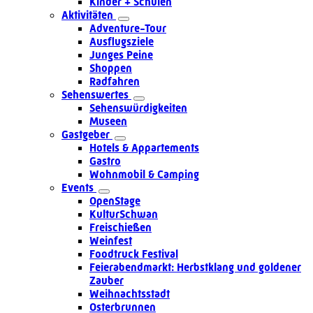
Kinder + Schulen
Aktivitäten
Adventure-Tour
Ausflugsziele
Junges Peine
Shoppen
Radfahren
Sehenswertes
Sehenswürdigkeiten
Museen
Gastgeber
Hotels & Appartements
Gastro
Wohnmobil & Camping
Events
OpenStage
KulturSchwan
Freischießen
Weinfest
Foodtruck Festival
Feierabendmarkt: Herbstklang und goldener
Zauber
Weihnachtsstadt
Osterbrunnen