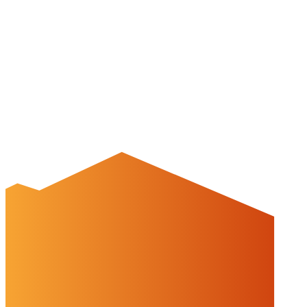
Cookies & Drittinhalte
Auf dieser Website werden Cookies und Drittinhalte verwendet. Im
Folgenden können Sie Ihre Zustimmung geben oder widerrufen.
Weitere Informationen finden Sie in unserer
Datenschutzerklärung.
Einstellungen
Alles ablehnen
Alles akzeptieren
OK