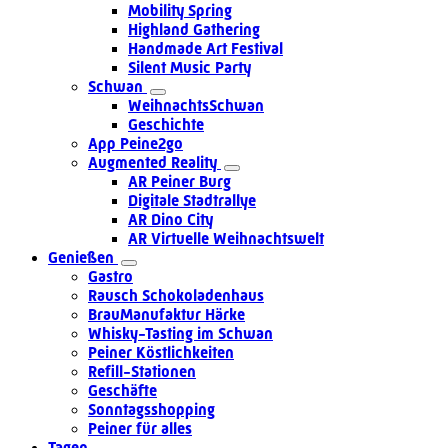
Mobility Spring
Highland Gathering
Handmade Art Festival
Silent Music Party
Schwan
WeihnachtsSchwan
Geschichte
App Peine2go
Augmented Reality
AR Peiner Burg
Digitale Stadtrallye
AR Dino City
AR Virtuelle Weihnachtswelt
Genießen
Gastro
Rausch Schokoladenhaus
BrauManufaktur Härke
Whisky-Tasting im Schwan
Peiner Köstlichkeiten
Refill-Stationen
Geschäfte
Sonntagsshopping
Peiner für alles
Tagen