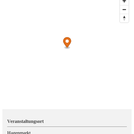
Modeschmuck durch
sog.
Krammarkthändler angeboten.
Hinweise bzw. Informationen über die Markthändler, die
dauerhaft auf dem Wochenmarkt vertreten sind, finden Sie im
Bereich "
Händlerverzeichnis
".
Veranstaltungsort
Hagenmarkt