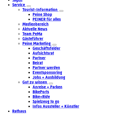
Service
Tourist-Information
Peine Shop
PEINER für alles
Medienbereich
Aktuelle News
Team PeMa
Gästeführer
Peine Marketing
Geschäftsfelder
Aufsichtsrat
Partner
Beirat
Partner werden
Eventsponsoring
Jobs + Ausbildung
Gut zu wissen
Anreise + Parken
BikePorts
Bike+Ride
Spielzeug to go
Infos Aussteller + Künstler
Rathaus