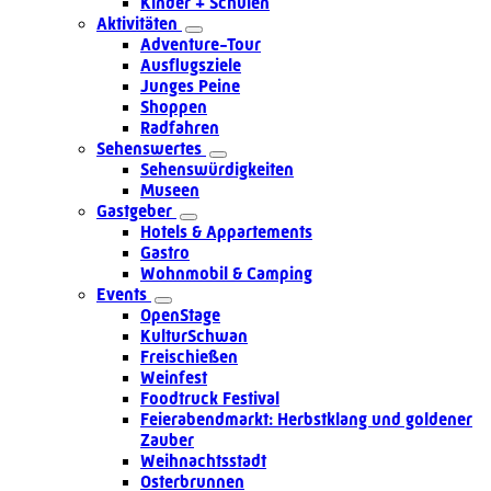
Kinder + Schulen
Aktivitäten
Adventure-Tour
Ausflugsziele
Junges Peine
Shoppen
Radfahren
Sehenswertes
Sehenswürdigkeiten
Museen
Gastgeber
Hotels & Appartements
Gastro
Wohnmobil & Camping
Events
OpenStage
KulturSchwan
Freischießen
Weinfest
Foodtruck Festival
Feierabendmarkt: Herbstklang und goldener
Zauber
Weihnachtsstadt
Osterbrunnen