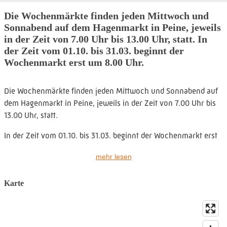
Die Wochenmärkte finden jeden Mittwoch und
Sonnabend auf dem Hagenmarkt in Peine, jeweils
in der Zeit von 7.00 Uhr bis 13.00 Uhr, statt. In
der Zeit vom 01.10. bis 31.03. beginnt der
Wochenmarkt erst um 8.00 Uhr.
Die Wochenmärkte finden jeden Mittwoch und Sonnabend auf
dem Hagenmarkt in Peine, jeweils in der Zeit von 7.00 Uhr bis
13.00 Uhr, statt.
In der Zeit vom 01.10. bis 31.03. beginnt der Wochenmarkt erst
um 8.00 Uhr.
mehr lesen
An Feiertagen wird der Markt um einen Tag vorgezogen;
während des Peiner Freischießens findet der Wochenmarkt auf
Karte
dem historischen Marktplatz statt.
An einzelnen Terminen im Jahr werden neben den üblichen
Waren auch Textilien, Kurz- und Haushaltswaren und