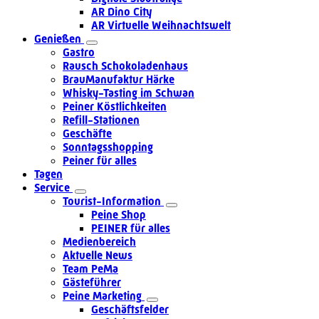
AR Dino City
AR Virtuelle Weihnachtswelt
Genießen
Gastro
Rausch Schokoladenhaus
BrauManufaktur Härke
Whisky-Tasting im Schwan
Peiner Köstlichkeiten
Refill-Stationen
Geschäfte
Sonntagsshopping
Peiner für alles
Tagen
Service
Tourist-Information
Peine Shop
PEINER für alles
Medienbereich
Aktuelle News
Team PeMa
Gästeführer
Peine Marketing
Geschäftsfelder