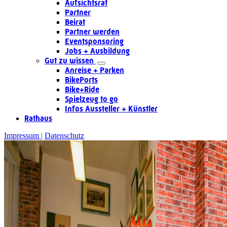
Aufsichtsrat
Partner
Beirat
Partner werden
Eventsponsoring
Jobs + Ausbildung
Gut zu wissen
Anreise + Parken
BikePorts
Bike+Ride
Spielzeug to go
Infos Aussteller + Künstler
Rathaus
Impressum
Datenschutz