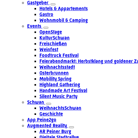
Gastgeber
Hotels & Appartements
Gastro
Wohnmobil & Camping
Events
OpenStage
KulturSchwan
Freischießen
Weinfest
Foodtruck Festival
Feierabendmarkt: Herbstklang und goldener Z
Weihnachtsstadt
Osterbrunnen
Mobility Spring
Highland Gathering
Handmade Art Festival
Silent Music Party
Schwan
WeihnachtsSchwan
Geschichte
App Peine2go
Augmented Reality
AR Peiner Burg
Digitale Stadtrallye