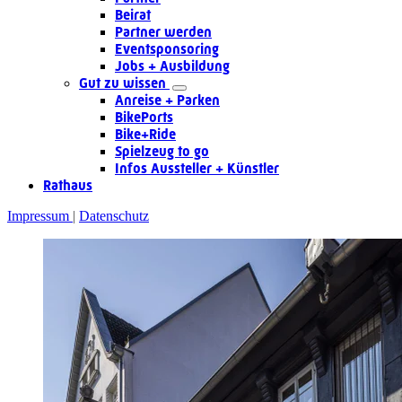
Beirat
Partner werden
Eventsponsoring
Jobs + Ausbildung
Gut zu wissen
Anreise + Parken
BikePorts
Bike+Ride
Spielzeug to go
Infos Aussteller + Künstler
Rathaus
Impressum
Datenschutz