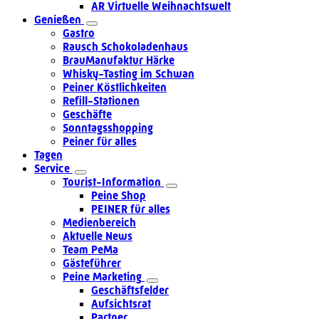
AR Virtuelle Weihnachtswelt
Genießen
Gastro
Rausch Schokoladenhaus
BrauManufaktur Härke
Whisky-Tasting im Schwan
Peiner Köstlichkeiten
Refill-Stationen
Geschäfte
Sonntagsshopping
Peiner für alles
Tagen
Service
Tourist-Information
Peine Shop
PEINER für alles
Medienbereich
Aktuelle News
Team PeMa
Gästeführer
Peine Marketing
Geschäftsfelder
Aufsichtsrat
Partner