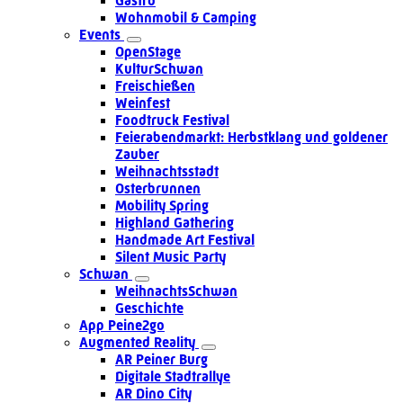
Gastro
Wohnmobil & Camping
Events
OpenStage
KulturSchwan
Freischießen
Weinfest
Foodtruck Festival
Feierabendmarkt: Herbstklang und goldener
Zauber
Weihnachtsstadt
Osterbrunnen
Mobility Spring
Highland Gathering
Handmade Art Festival
Silent Music Party
Schwan
WeihnachtsSchwan
Geschichte
App Peine2go
Augmented Reality
AR Peiner Burg
Digitale Stadtrallye
AR Dino City