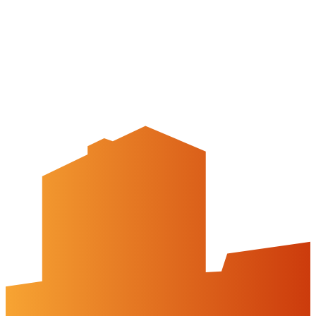
Stadt Peine
Peine.NextLevel
Citymanagement
Newsletter
Mediencenter
Kontakt
Peine Marketing GmbH
Breite Str. 58
31224 Peine
05171-545556
welcome@peinemarketing.de
Impressum
Datenschutz
Barrierefreiheit
Öffnungszeiten
montags: geschlossen
dienstags - freitags: 10 bis 16 Uhr
samstags: 10 bis 15 Uhr
Social Media
Cookies & Drittinhalte