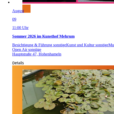
August
09
11:00 Uhr
Sommer 2026 im Kunsthof Mehrum
Besichtigung & Führung sonstige
Kunst und Kultur sonstige
Mus
Open Air sonstige
Hauptstraße 47, Hohenhameln
Details