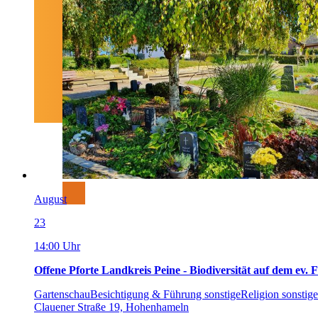
August
23
14:00 Uhr
Offene Pforte Landkreis Peine - Biodiversität auf dem ev
Gartenschau
Besichtigung & Führung sonstige
Religion sonstige
Clauener Straße 19, Hohenhameln