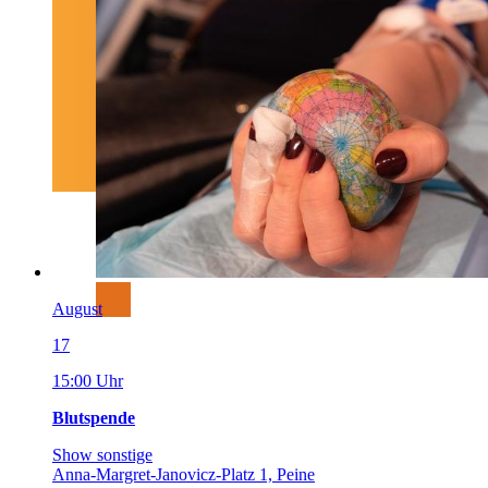
August
17
15:00 Uhr
Blutspende
Show sonstige
Anna-Margret-Janovicz-Platz 1, Peine