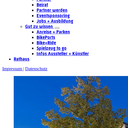
Beirat
Partner werden
Eventsponsoring
Jobs + Ausbildung
Gut zu wissen
Anreise + Parken
BikePorts
Bike+Ride
Spielzeug to go
Infos Aussteller + Künstler
Rathaus
Impressum
Datenschutz