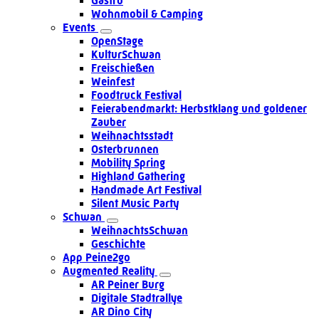
Gastro
Wohnmobil & Camping
Events
OpenStage
KulturSchwan
Freischießen
Weinfest
Foodtruck Festival
Feierabendmarkt: Herbstklang und goldener
Zauber
Weihnachtsstadt
Osterbrunnen
Mobility Spring
Highland Gathering
Handmade Art Festival
Silent Music Party
Schwan
WeihnachtsSchwan
Geschichte
App Peine2go
Augmented Reality
AR Peiner Burg
Digitale Stadtrallye
AR Dino City