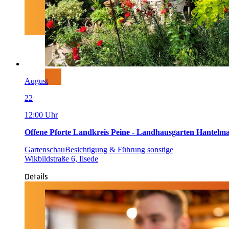
August
22
12:00 Uhr
Offene Pforte Landkreis Peine - Landhausgarten Hantelm
Gartenschau
Besichtigung & Führung sonstige
Wikbildstraße 6, Ilsede
Details