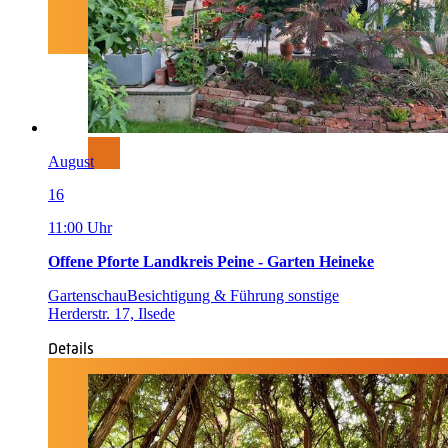
August
16
11:00 Uhr
Offene Pforte Landkreis Peine - Garten Heineke
Gartenschau
Besichtigung & Führung sonstige
Herderstr. 17, Ilsede
Details