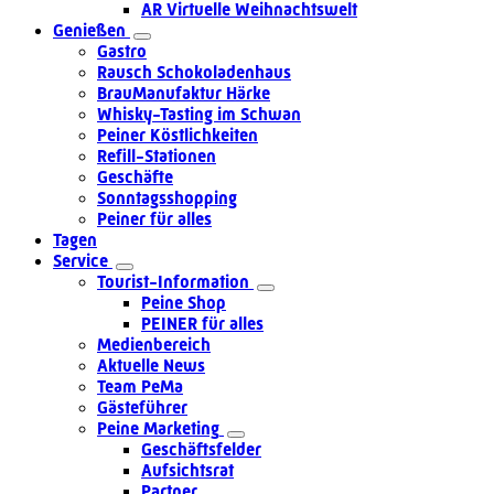
AR Virtuelle Weihnachtswelt
Genießen
Gastro
Rausch Schokoladenhaus
BrauManufaktur Härke
Whisky-Tasting im Schwan
Peiner Köstlichkeiten
Refill-Stationen
Geschäfte
Sonntagsshopping
Peiner für alles
Tagen
Service
Tourist-Information
Peine Shop
PEINER für alles
Medienbereich
Aktuelle News
Team PeMa
Gästeführer
Peine Marketing
Geschäftsfelder
Aufsichtsrat
Partner