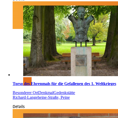
Torso des Ehrenmals für die Gefallenen des 1. Weltkrieges
Besonderer Ort
Denkmal
Gedenkstätte
Richard-Langeheine-Straße, Peine
Details