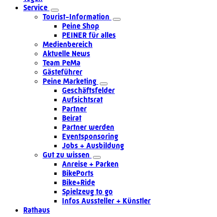
Service
Tourist-Information
Peine Shop
PEINER für alles
Medienbereich
Aktuelle News
Team PeMa
Gästeführer
Peine Marketing
Geschäftsfelder
Aufsichtsrat
Partner
Beirat
Partner werden
Eventsponsoring
Jobs + Ausbildung
Gut zu wissen
Anreise + Parken
BikePorts
Bike+Ride
Spielzeug to go
Infos Aussteller + Künstler
Rathaus