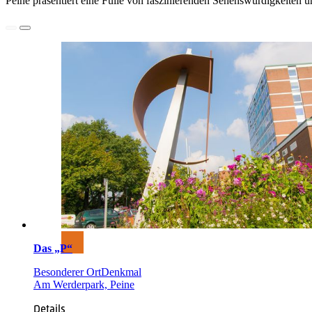
Peine präsentiert eine Fülle von faszinierenden Sehenswürdigkeiten u
Das „P“
Besonderer Ort
Denkmal
Am Werderpark, Peine
Details