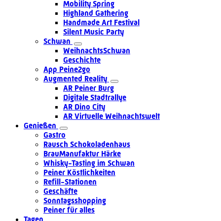
Mobility Spring
Highland Gathering
Handmade Art Festival
Silent Music Party
Schwan
WeihnachtsSchwan
Geschichte
App Peine2go
Augmented Reality
AR Peiner Burg
Digitale Stadtrallye
AR Dino City
AR Virtuelle Weihnachtswelt
Genießen
Gastro
Rausch Schokoladenhaus
BrauManufaktur Härke
Whisky-Tasting im Schwan
Peiner Köstlichkeiten
Refill-Stationen
Geschäfte
Sonntagsshopping
Peiner für alles
Tagen