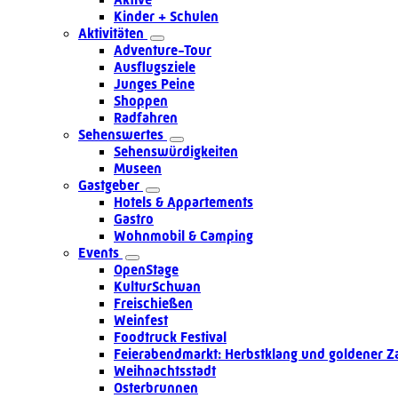
Kinder + Schulen
Aktivitäten
Adventure-Tour
Ausflugsziele
Junges Peine
Shoppen
Radfahren
Sehenswertes
Sehenswürdigkeiten
Museen
Gastgeber
Hotels & Appartements
Gastro
Wohnmobil & Camping
Events
OpenStage
KulturSchwan
Freischießen
Weinfest
Foodtruck Festival
Feierabendmarkt: Herbstklang und goldener Z
Weihnachtsstadt
Osterbrunnen