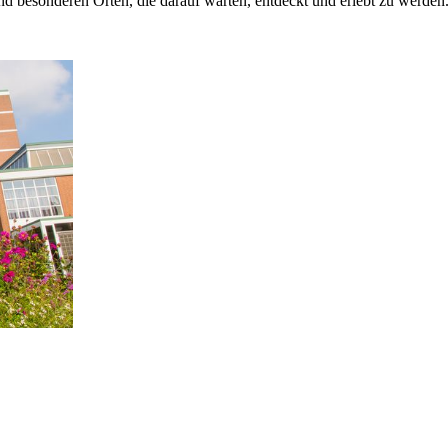
nd besonderen Orten, die darauf warten, entdeckt und erlebt zu werden