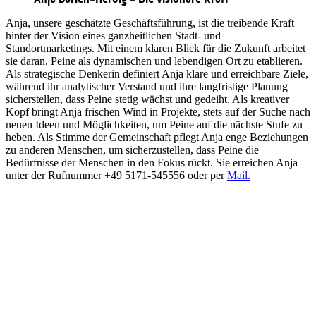
Anja, unsere geschätzte Geschäftsführung, ist die treibende Kraft
hinter der Vision eines ganzheitlichen Stadt- und
Standortmarketings. Mit einem klaren Blick für die Zukunft arbeitet
sie daran, Peine als dynamischen und lebendigen Ort zu etablieren.
Als strategische Denkerin definiert Anja klare und erreichbare Ziele,
während ihr analytischer Verstand und ihre langfristige Planung
sicherstellen, dass Peine stetig wächst und gedeiht. Als kreativer
Kopf bringt Anja frischen Wind in Projekte, stets auf der Suche nach
neuen Ideen und Möglichkeiten, um Peine auf die nächste Stufe zu
heben. Als Stimme der Gemeinschaft pflegt Anja enge Beziehungen
zu anderen Menschen, um sicherzustellen, dass Peine die
Bedürfnisse der Menschen in den Fokus rückt. Sie erreichen Anja
unter der Rufnummer +49 5171-545556 oder per
Mail
.
Quicklinks
Tourist-Information
Stadtführungen
APP: Peine2Go
Veranstaltungskalender
Stadt Peine
Peine.NextLevel
Citymanagement
Newsletter
Mediencenter