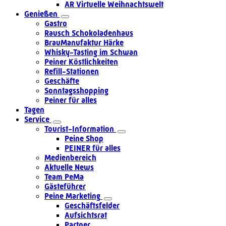
AR Virtuelle Weihnachtswelt
Genießen
Gastro
Rausch Schokoladenhaus
BrauManufaktur Härke
Whisky-Tasting im Schwan
Peiner Köstlichkeiten
Refill-Stationen
Geschäfte
Sonntagsshopping
Peiner für alles
Tagen
Service
Tourist-Information
Peine Shop
PEINER für alles
Medienbereich
Aktuelle News
Team PeMa
Gästeführer
Peine Marketing
Geschäftsfelder
Aufsichtsrat
Partner