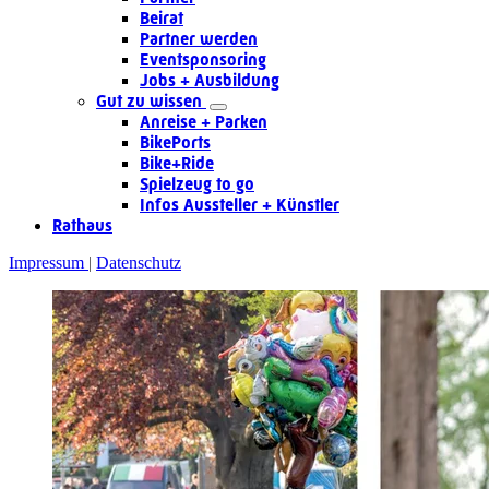
Beirat
Partner werden
Eventsponsoring
Jobs + Ausbildung
Gut zu wissen
Anreise + Parken
BikePorts
Bike+Ride
Spielzeug to go
Infos Aussteller + Künstler
Rathaus
Impressum
Datenschutz