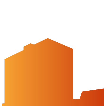
Kontakt
Peine Marketing GmbH
Breite Str. 58
31224 Peine
05171-545556
welcome@peinemarketing.de
Impressum
Datenschutz
Barrierefreiheit
Öffnungszeiten
montags: geschlossen
dienstags - freitags: 10 bis 16 Uhr
samstags: 10 bis 15 Uhr
Social Media
Cookies & Drittinhalte
Auf dieser Website werden Cookies und Drittinhalte verwendet. Im
Folgenden können Sie Ihre Zustimmung geben oder widerrufen.
Weitere Informationen finden Sie in unserer
Datenschutzerklärung.
Eventsponsoring