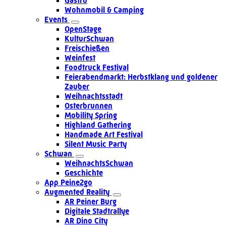
Gastro
Wohnmobil & Camping
Events
OpenStage
KulturSchwan
Freischießen
Weinfest
Foodtruck Festival
Feierabendmarkt: Herbstklang und goldener
Zauber
Weihnachtsstadt
Osterbrunnen
Mobility Spring
Highland Gathering
Handmade Art Festival
Silent Music Party
Schwan
WeihnachtsSchwan
Geschichte
App Peine2go
Augmented Reality
AR Peiner Burg
Digitale Stadtrallye
AR Dino City