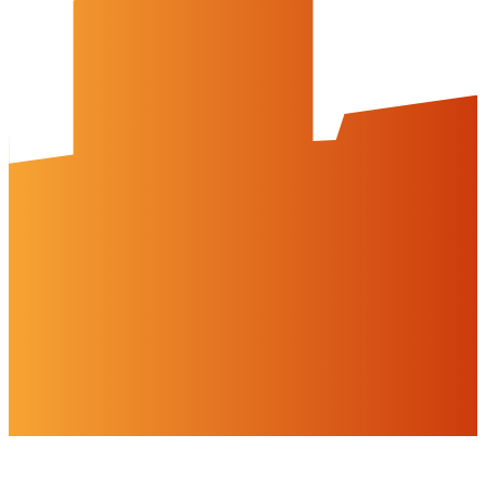
Datenschutz
Barrierefreiheit
Öffnungszeiten
montags: geschlossen
dienstags - freitags: 10 bis 16 Uhr
samstags: 10 bis 15 Uhr
Social Media
Cookies & Drittinhalte
Auf dieser Website werden Cookies und Drittinhalte verwendet. Im
Folgenden können Sie Ihre Zustimmung geben oder widerrufen.
Weitere Informationen finden Sie in unserer
Datenschutzerklärung.
Einstellungen
Alles ablehnen
Alles akzeptieren
OK