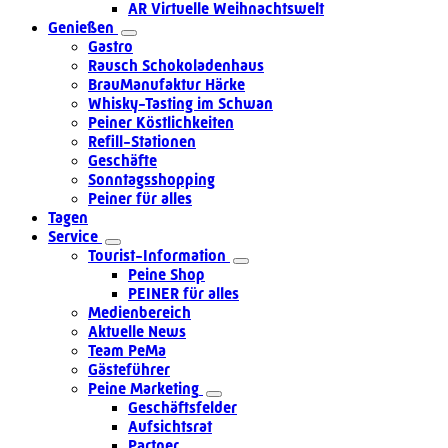
AR Virtuelle Weihnachtswelt
Genießen
Gastro
Rausch Schokoladenhaus
BrauManufaktur Härke
Whisky-Tasting im Schwan
Peiner Köstlichkeiten
Refill-Stationen
Geschäfte
Sonntagsshopping
Peiner für alles
Tagen
Service
Tourist-Information
Peine Shop
PEINER für alles
Medienbereich
Aktuelle News
Team PeMa
Gästeführer
Peine Marketing
Geschäftsfelder
Aufsichtsrat
Partner