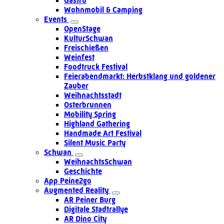
Gastro
Wohnmobil & Camping
Events
OpenStage
KulturSchwan
Freischießen
Weinfest
Foodtruck Festival
Feierabendmarkt: Herbstklang und goldener
Zauber
Weihnachtsstadt
Osterbrunnen
Mobility Spring
Highland Gathering
Handmade Art Festival
Silent Music Party
Schwan
WeihnachtsSchwan
Geschichte
App Peine2go
Augmented Reality
AR Peiner Burg
Digitale Stadtrallye
AR Dino City