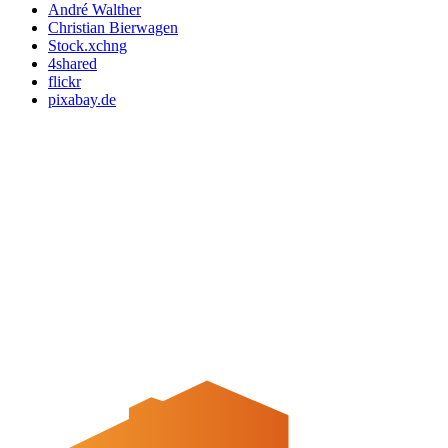
André Walther
Christian Bierwagen
Stock.xchng
4shared
flickr
pixabay.de
Quicklinks
Tourist-Information
Stadtführungen
APP: Peine2Go
Veranstaltungskalender
Stadt Peine
Peine.NextLevel
Citymanagement
Newsletter
Mediencenter
Kontakt
Peine Marketing GmbH
Breite Str. 58
31224 Peine
05171-545556
welcome@peinemarketing.de
Impressum