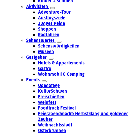
Kinder + Schulen
Aktivitäten
Adventure-Tour
Ausflugsziele
Junges Peine
Shoppen
Radfahren
Sehenswertes
Sehenswürdigkeiten
Museen
Gastgeber
Hotels & Appartements
Gastro
Wohnmobil & Camping
Events
OpenStage
KulturSchwan
Freischießen
Weinfest
Foodtruck Festival
Feierabendmarkt: Herbstklang und goldener
Zauber
Weihnachtsstadt
Osterbrunnen