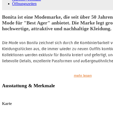
Öffnungszeiten
Bonita ist eine Modemarke, die seit über 50 Jahre
Mode für "Best Ager" anbietet. Die Marke legt gr
hochwertige, attraktive und nachhaltige Kleidung.
Die Mode von Bonita zeichnet sich durch die Kombinierbarkeit 
Kleidungsstücken aus, die immer wieder zu neuen Outfits kombi
Kollektionen werden exklusiv für Bonita kreiert und gefertigt, u
liebevolle Details, exzellente Passformen und außergewöhnliche
Bonita legt auch großen Wert auf freundliche und kompetente K
mehr lesen
Deutschland, Österreich, der Schweiz und den Niederlanden betr
Geschäfte und einen Onlineshop und beschäftigt etwa 1.800 Mita
Ausstattung & Merkmale
Karte