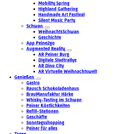
Mobility Spring
Highland Gathering
Handmade Art Festival
Silent Music Party
Schwan
WeihnachtsSchwan
Geschichte
App Peine2go
Augmented Reality
AR Peiner Burg
Digitale Stadtrallye
AR Dino City
AR Virtuelle Weihnachtswelt
Genießen
Gastro
Rausch Schokoladenhaus
BrauManufaktur Härke
Whisky-Tasting im Schwan
Peiner Köstlichkeiten
Refill-Stationen
Geschäfte
Sonntagsshopping
Peiner für alles
Tagen