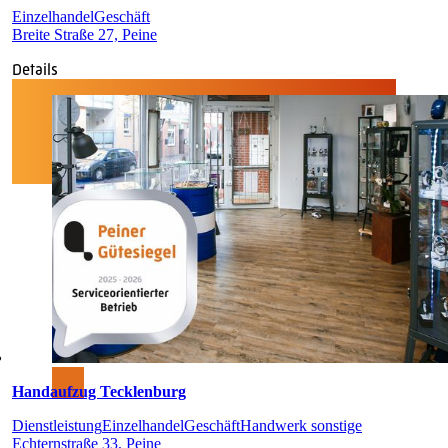
Einzelhandel
Geschäft
Breite Straße 27, Peine
Details
Handaufzug Tecklenburg
Dienstleistung
Einzelhandel
Geschäft
Handwerk sonstige
Echternstraße 33, Peine