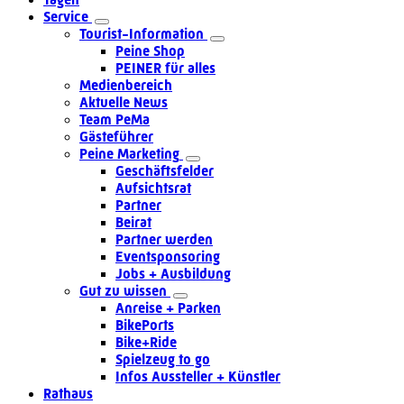
Service
Tourist-Information
Peine Shop
PEINER für alles
Medienbereich
Aktuelle News
Team PeMa
Gästeführer
Peine Marketing
Geschäftsfelder
Aufsichtsrat
Partner
Beirat
Partner werden
Eventsponsoring
Jobs + Ausbildung
Gut zu wissen
Anreise + Parken
BikePorts
Bike+Ride
Spielzeug to go
Infos Aussteller + Künstler
Rathaus