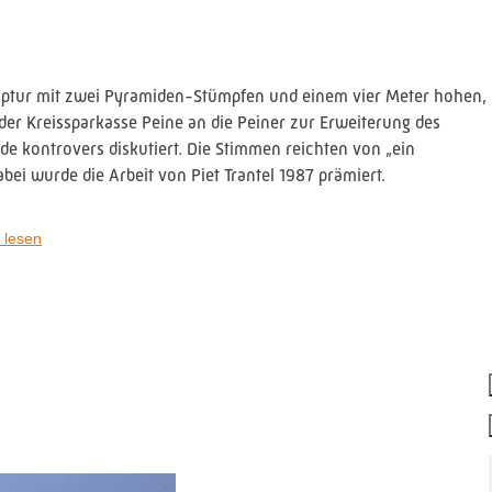
ulptur mit zwei Pyramiden-Stümpfen und einem vier Meter hohen,
er Kreissparkasse Peine an die Peiner zur Erweiterung des
e kontrovers diskutiert. Die Stimmen reichten von „ein
bei wurde die Arbeit von Piet Trantel 1987 prämiert.
e in der City bekommen. Da das technisch nicht möglich war,
 lesen
tz.
örmigen Stahlkörper mit Sand verfüllen und mit Beton abdichten,
eckentfremdet wurde. Der Künstler klagte dagegen, gewann und so