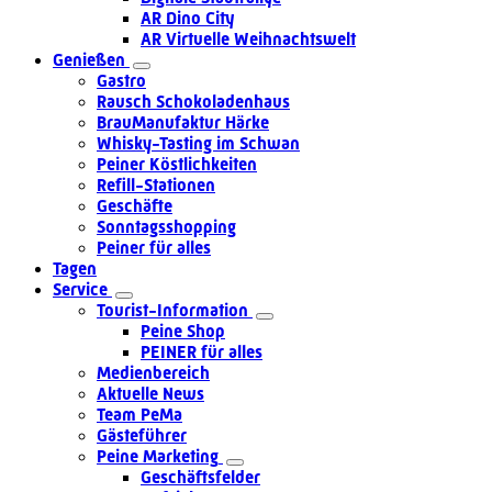
AR Dino City
AR Virtuelle Weihnachtswelt
Genießen
Gastro
Rausch Schokoladenhaus
BrauManufaktur Härke
Whisky-Tasting im Schwan
Peiner Köstlichkeiten
Refill-Stationen
Geschäfte
Sonntagsshopping
Peiner für alles
Tagen
Service
Tourist-Information
Peine Shop
PEINER für alles
Medienbereich
Aktuelle News
Team PeMa
Gästeführer
Peine Marketing
Geschäftsfelder