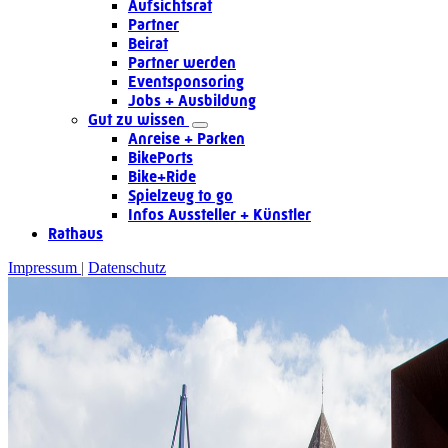
Aufsichtsrat
Partner
Beirat
Partner werden
Eventsponsoring
Jobs + Ausbildung
Gut zu wissen
Anreise + Parken
BikePorts
Bike+Ride
Spielzeug to go
Infos Aussteller + Künstler
Rathaus
Impressum
Datenschutz