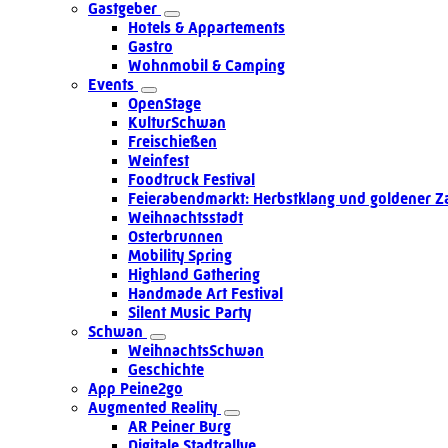
Gastgeber
Hotels & Appartements
Gastro
Wohnmobil & Camping
Events
OpenStage
KulturSchwan
Freischießen
Weinfest
Foodtruck Festival
Feierabendmarkt: Herbstklang und goldener Z
Weihnachtsstadt
Osterbrunnen
Mobility Spring
Highland Gathering
Handmade Art Festival
Silent Music Party
Schwan
WeihnachtsSchwan
Geschichte
App Peine2go
Augmented Reality
AR Peiner Burg
Digitale Stadtrallye