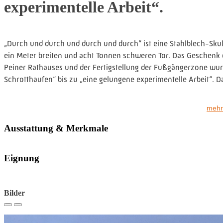
experimentelle Arbeit“.
„Durch und durch und durch und durch“ ist eine Stahlblech-Sk
ein Meter breiten und acht Tonnen schweren Tor. Das Geschenk d
Peiner Rathauses und der Fertigstellung der Fußgängerzone wurd
Schrotthaufen“ bis zu „eine gelungene experimentelle Arbeit“. Da
Ursprünglich sollte das Tor seinen Platz an der St. Jakobi-Kirch
mehr
erfolgte im Mai 1990 die Aufstellung auf dem Friedrich-Ebert-Pla
Ausstattung & Merkmale
1991 ließ die Stadt die beiden nach oben geöffneten, pyramidenf
da die Skulptur als Müllcontainer, Toilette oder Schlafplatz zw
Eignung
wurden im September 1994 die Verfüllungen wieder entfernt.
Bilder