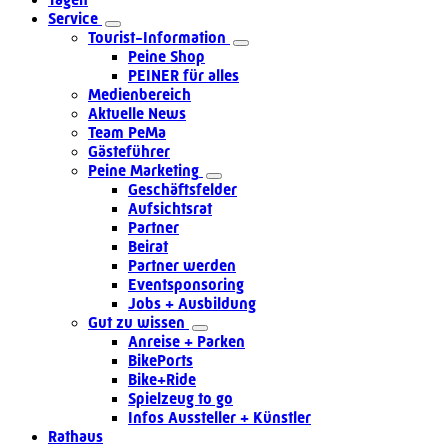
Service
Tourist-Information
Peine Shop
PEINER für alles
Medienbereich
Aktuelle News
Team PeMa
Gästeführer
Peine Marketing
Geschäftsfelder
Aufsichtsrat
Partner
Beirat
Partner werden
Eventsponsoring
Jobs + Ausbildung
Gut zu wissen
Anreise + Parken
BikePorts
Bike+Ride
Spielzeug to go
Infos Aussteller + Künstler
Rathaus