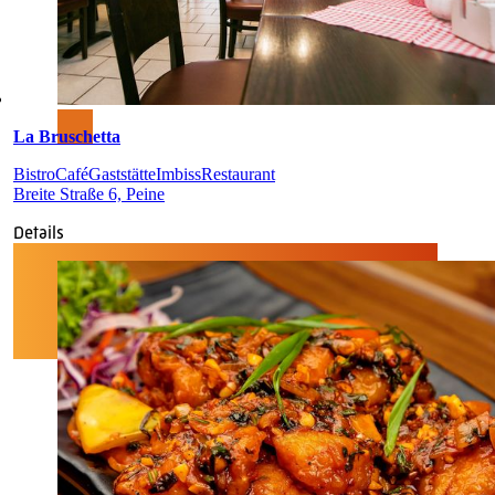
La Bruschetta
Bistro
Café
Gaststätte
Imbiss
Restaurant
Breite Straße 6, Peine
Details