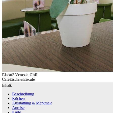
Eiscafé Venezia GbR
Café
Eisdiele/Eiscafé
Inhalt:
Beschreibung
Küchen
Ausstattung & Merkmale
Anreise
Karte