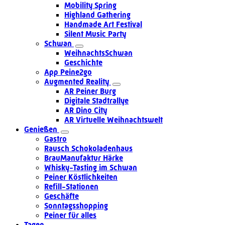
Mobility Spring
Highland Gathering
Handmade Art Festival
Silent Music Party
Schwan
WeihnachtsSchwan
Geschichte
App Peine2go
Augmented Reality
AR Peiner Burg
Digitale Stadtrallye
AR Dino City
AR Virtuelle Weihnachtswelt
Genießen
Gastro
Rausch Schokoladenhaus
BrauManufaktur Härke
Whisky-Tasting im Schwan
Peiner Köstlichkeiten
Refill-Stationen
Geschäfte
Sonntagsshopping
Peiner für alles
Tagen