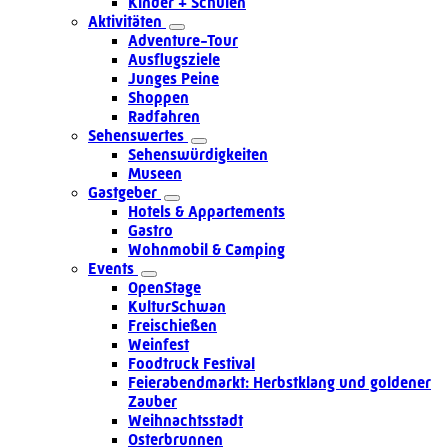
Kinder + Schulen
Aktivitäten
Adventure-Tour
Ausflugsziele
Junges Peine
Shoppen
Radfahren
Sehenswertes
Sehenswürdigkeiten
Museen
Gastgeber
Hotels & Appartements
Gastro
Wohnmobil & Camping
Events
OpenStage
KulturSchwan
Freischießen
Weinfest
Foodtruck Festival
Feierabendmarkt: Herbstklang und goldener
Zauber
Weihnachtsstadt
Osterbrunnen