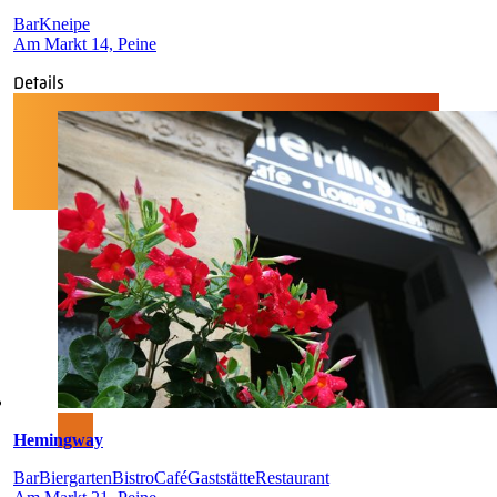
Bar
Kneipe
Am Markt 14, Peine
Details
Hemingway
Bar
Biergarten
Bistro
Café
Gaststätte
Restaurant