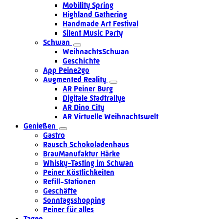
Mobility Spring
Highland Gathering
Handmade Art Festival
Silent Music Party
Schwan
WeihnachtsSchwan
Geschichte
App Peine2go
Augmented Reality
AR Peiner Burg
Digitale Stadtrallye
AR Dino City
AR Virtuelle Weihnachtswelt
Genießen
Gastro
Rausch Schokoladenhaus
BrauManufaktur Härke
Whisky-Tasting im Schwan
Peiner Köstlichkeiten
Refill-Stationen
Geschäfte
Sonntagsshopping
Peiner für alles
Tagen