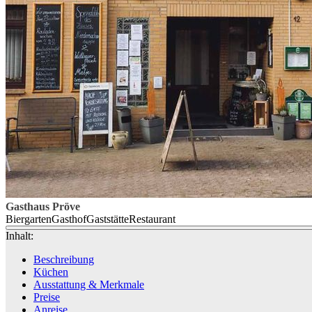
Gasthaus Pröve
Biergarten
Gasthof
Gaststätte
Restaurant
Inhalt:
Beschreibung
Küchen
Ausstattung & Merkmale
Preise
Anreise