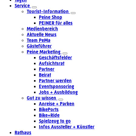
Service
Tourist-Information
Peine Shop
PEINER für alles
Medienbereich
Aktuelle News
Team PeMa
Gästeführer
Peine Marketing
Geschäftsfelder
Aufsichtsrat
Partner
Beirat
Partner werden
Eventsponsoring
Jobs + Ausbildung
Gut zu wissen
Anreise + Parken
BikePorts
Bike+Ride
Spielzeug to go
Infos Aussteller + Künstler
Rathaus