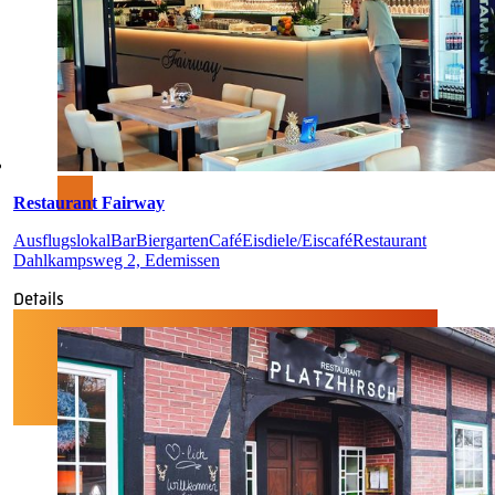
Restaurant Fairway
Ausflugslokal
Bar
Biergarten
Café
Eisdiele/Eiscafé
Restaurant
Dahlkampsweg 2, Edemissen
Details