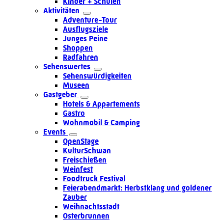
Kinder + Schulen
Aktivitäten
Adventure-Tour
Ausflugsziele
Junges Peine
Shoppen
Radfahren
Sehenswertes
Sehenswürdigkeiten
Museen
Gastgeber
Hotels & Appartements
Gastro
Wohnmobil & Camping
Events
OpenStage
KulturSchwan
Freischießen
Weinfest
Foodtruck Festival
Feierabendmarkt: Herbstklang und goldener
Zauber
Weihnachtsstadt
Osterbrunnen