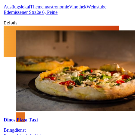
Ausflugslokal
Themengastronomie
Vinothek
Weinstube
Edemissener Straße 6, Peine
Details
Dinos Pizza Taxi
Bringdienst