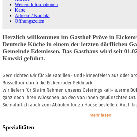
Weitere Informationen
Karte
Adresse / Kontakt
Öffnungszeiten
Herzlich willkommen im Gasthof Pröve in Eickenr
Deutsche Küche in einem der letzten dörflichen Ga
Gemeinde Edemissen. Das Gasthaus wird seit 01.0
Kowski geführt.
Gern richten wir für Sie Familien- und Firmenfeiern aus oder org
Bosseltour durch die Eickenroder Feldmark.
Wir liefern für Sie im Rahmen unseres Caterings kalt- warme Büf
ganz nach ihren Wünschen, an den von Ihnen gewünschten Ort. 
Sie natürlich auch zum Abholen für zu Hause bestellen. Auch bi
Rahmen für Trauerfeiern. In unserem idyllischen Biergarten kö
mehr lesen
Fahrradtour durch den Peiner Nordkreis Rast machen, oder einf
Stunden verleben. Jetzt auch überdacht und beheizbar!
Spezialitäten