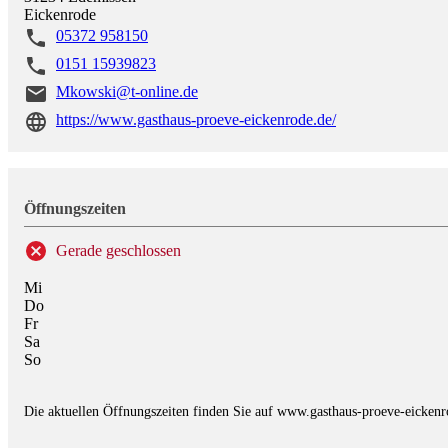
Eickenrode
05372 958150
0151 15939823
Mkowski@t-online.de
https://www.gasthaus-proeve-eickenrode.de/
Öffnungszeiten
Gerade geschlossen
Mi
Do
Fr
Sa
So
Die aktuellen Öffnungszeiten finden Sie auf www.gasthaus-proeve-eickenr