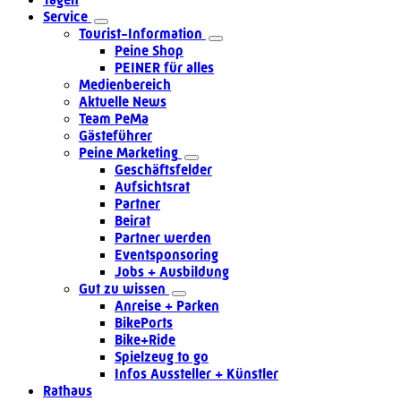
Service
Tourist-Information
Peine Shop
PEINER für alles
Medienbereich
Aktuelle News
Team PeMa
Gästeführer
Peine Marketing
Geschäftsfelder
Aufsichtsrat
Partner
Beirat
Partner werden
Eventsponsoring
Jobs + Ausbildung
Gut zu wissen
Anreise + Parken
BikePorts
Bike+Ride
Spielzeug to go
Infos Aussteller + Künstler
Rathaus