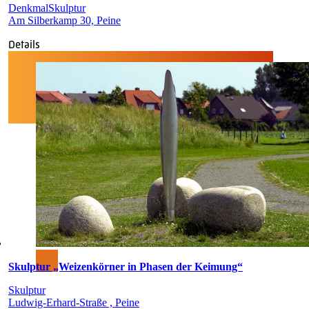
Denkmal
Skulptur
Am Silberkamp 30, Peine
Details
Skulptur „Weizenkörner in Phasen der Keimung“
Skulptur
Ludwig-Erhard-Straße , Peine