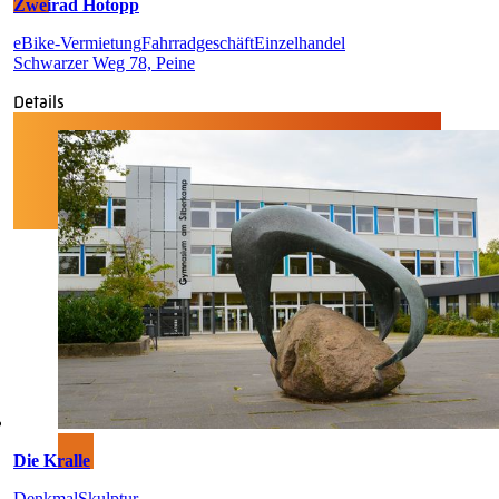
Zweirad Hotopp
eBike-Vermietung
Fahrradgeschäft
Einzelhandel
Schwarzer Weg 78, Peine
Details
Die Kralle
Denkmal
Skulptur