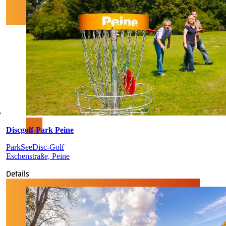
Discgolf-Park Peine
Park
See
Disc-Golf
Eschenstraße, Peine
Details