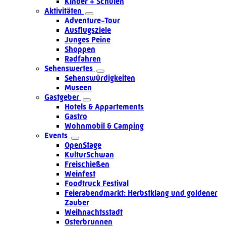
Kinder + Schulen
Aktivitäten
Adventure-Tour
Ausflugsziele
Junges Peine
Shoppen
Radfahren
Sehenswertes
Sehenswürdigkeiten
Museen
Gastgeber
Hotels & Appartements
Gastro
Wohnmobil & Camping
Events
OpenStage
KulturSchwan
Freischießen
Weinfest
Foodtruck Festival
Feierabendmarkt: Herbstklang und goldener
Zauber
Weihnachtsstadt
Osterbrunnen