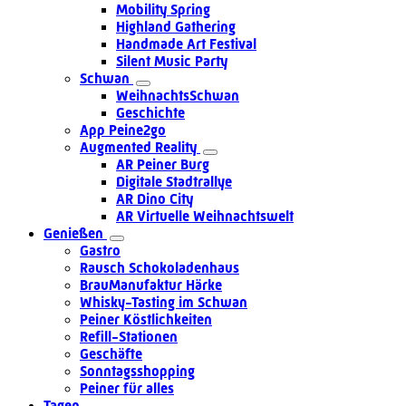
Mobility Spring
Highland Gathering
Handmade Art Festival
Silent Music Party
Schwan
WeihnachtsSchwan
Geschichte
App Peine2go
Augmented Reality
AR Peiner Burg
Digitale Stadtrallye
AR Dino City
AR Virtuelle Weihnachtswelt
Genießen
Gastro
Rausch Schokoladenhaus
BrauManufaktur Härke
Whisky-Tasting im Schwan
Peiner Köstlichkeiten
Refill-Stationen
Geschäfte
Sonntagsshopping
Peiner für alles
Tagen