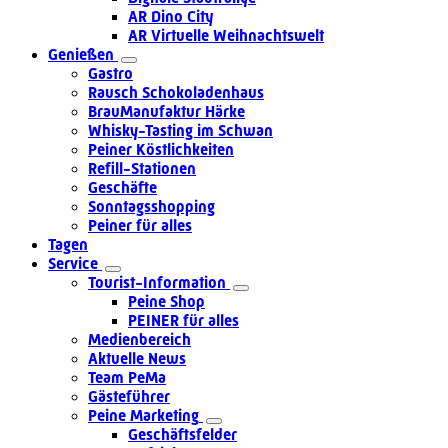
AR Dino City
AR Virtuelle Weihnachtswelt
Genießen
Gastro
Rausch Schokoladenhaus
BrauManufaktur Härke
Whisky-Tasting im Schwan
Peiner Köstlichkeiten
Refill-Stationen
Geschäfte
Sonntagsshopping
Peiner für alles
Tagen
Service
Tourist-Information
Peine Shop
PEINER für alles
Medienbereich
Aktuelle News
Team PeMa
Gästeführer
Peine Marketing
Geschäftsfelder