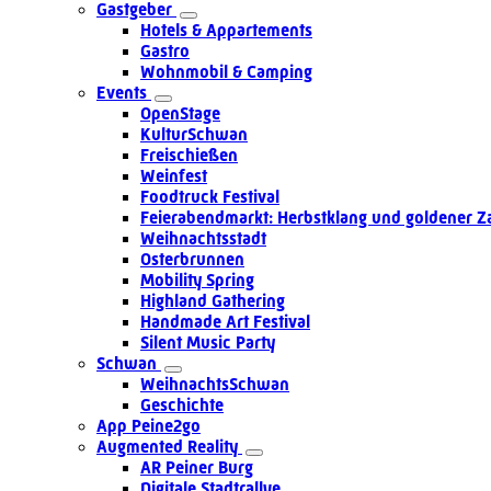
Gastgeber
Hotels & Appartements
Gastro
Wohnmobil & Camping
Events
OpenStage
KulturSchwan
Freischießen
Weinfest
Foodtruck Festival
Feierabendmarkt: Herbstklang und goldener Z
Weihnachtsstadt
Osterbrunnen
Mobility Spring
Highland Gathering
Handmade Art Festival
Silent Music Party
Schwan
WeihnachtsSchwan
Geschichte
App Peine2go
Augmented Reality
AR Peiner Burg
Digitale Stadtrallye