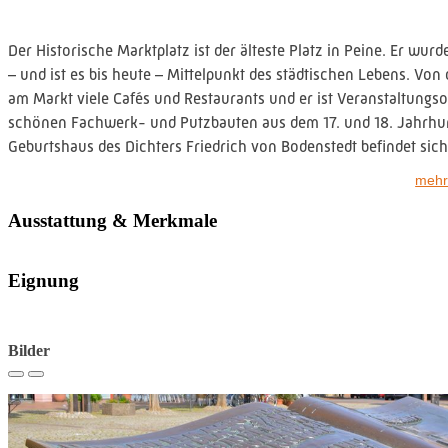
Der Historische Marktplatz ist der älteste Platz in Peine. Er wu
– und ist es bis heute – Mittelpunkt des städtischen Lebens. Vo
am Markt viele Cafés und Restaurants und er ist Veranstaltungso
schönen Fachwerk- und Putzbauten aus dem 17. und 18. Jahrhun
Geburtshaus des Dichters Friedrich von Bodenstedt befindet sich 
mehr
1985 wurde der Marktplatz umfangreich restauriert. Dabei wurd
Platz befinden sich ein Bronzebuch und farbige Steine im Pflaste
Ausstattung & Merkmale
Mitte des Marktes steht seit 1986 ein großer Brunnen, der aus Po
Eignung
Bilder