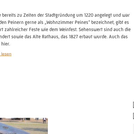
rde bereits zu Zeiten der Stadtgründung um 1220 angelegt und war
n den Peinern gerne als „Wohnzimmer Peines“ bezeichnet, gibt es
rt zahlreicher Feste wie dem Weinfest. Sehenswert sind auch die
dert sowie das Alte Rathaus, das 1827 erbaut wurde. Auch das
hier.
 lesen
en Kirchenfundamente aus dem 12. Jahrhundert sichtbar. Auf dem
r, die den Standort der ersten Peiner Kirche markieren. In der
staer Sandstein gefertigt wurde.