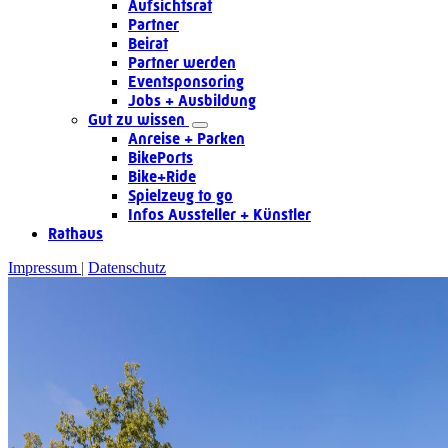
Aufsichtsrat
Partner
Beirat
Partner werden
Eventsponsoring
Jobs + Ausbildung
Gut zu wissen
Anreise + Parken
BikePorts
Bike+Ride
Spielzeug to go
Infos Aussteller + Künstler
Rathaus
Impressum
Datenschutz