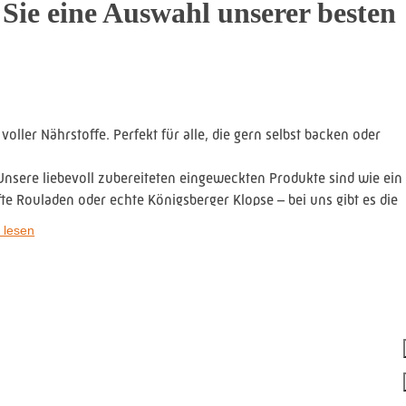
Sie eine Auswahl unserer besten
oller Nährstoffe. Perfekt für alle, die gern selbst backen oder
Unsere liebevoll zubereiteten eingeweckten Produkte sind wie ein
e Rouladen oder echte Königsberger Klopse – bei uns gibt es die
schmecken.
 lesen
ingütern, die mit Leidenschaft und Qualität arbeiten. Perfekt
nd echte Genussmomente in der Flasche. Ob fruchtig, süß oder
von unserem Hof, sind unsere Nudeln ein echter Genuss für alle
ste Ernährung achtet, wird hier fündig. Unsere leckeren Dinkel-
gkeiten.