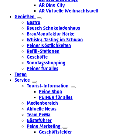
AR Dino City
AR Virtuelle Weihnachtswelt
Genießen
Gastro
Rausch Schokoladenhaus
BrauManufaktur Härke
Whisky-Tasting im Schwan
Peiner Köstlichkeiten
Refill-Stationen
Geschäfte
Sonntagsshopping
Peiner für alles
Tagen
Service
Tourist-Information
Peine Shop
PEINER für alles
Medienbereich
Aktuelle News
Team PeMa
Gästeführer
Peine Marketing
Geschäftsfelder