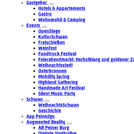
Gastgeber
Hotels & Appartements
Gastro
Wohnmobil & Camping
Events
OpenStage
KulturSchwan
Freischießen
Weinfest
Foodtruck Festival
Feierabendmarkt: Herbstklang und goldener Z
Weihnachtsstadt
Osterbrunnen
Mobility Spring
Highland Gathering
Handmade Art Festival
Silent Music Party
Schwan
WeihnachtsSchwan
Geschichte
App Peine2go
Augmented Reality
AR Peiner Burg
Digitale Stadtrallye