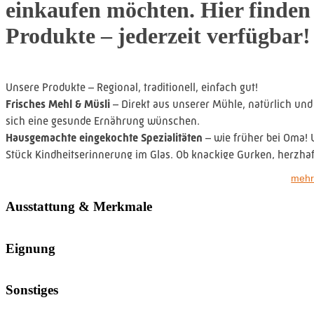
einkaufen möchten. Hier finden 
Produkte – jederzeit verfügbar!
Unsere Produkte – Regional, traditionell, einfach gut!
Frisches Mehl & Müsli
– Direkt aus unserer Mühle, natürlich und v
sich eine gesunde Ernährung wünschen.
Hausgemachte eingekochte Spezialitäten
– wie früher bei Oma! 
Stück Kindheitserinnerung im Glas. Ob knackige Gurken, herzhaft
traditionellen Klassiker, die noch nach Handarbeit und Heimat 
mehr
Erlesene Weine
– Wir beziehen unsere Weine von ausgewählten We
für einen gemütlichen Abend oder als besonderes Geschenk.
Ausstattung & Merkmale
Hofeigene Liköre
– Unsere hofeigenen Liköre und Spirituosen si
kräftig – hier findet jeder seinen Lieblingsgeschmack!
Eignung
Selbstgemachte Nudeln („Peiner Pasta“)
– Hergestellt mit Eiern 
Pasta-Liebhaber.
Süße Dinkel-Naschereien
– Wer Süßes liebt, aber auf eine bewus
Sonstiges
Gebäcke sind eine köstliche Alternative zu herkömmlichen Süßi