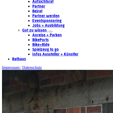
Aufsichtsrat
Partner
Beirat
Partner werden
Eventsponsoring
Jobs + Ausbildung
Gut zu wissen
Anreise + Parken
BikePorts
Bike+Ride
Spielzeug to go
Infos Aussteller + Künstler
Rathaus
Impressum
Datenschutz