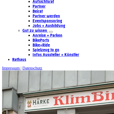
Aufsichtsrat
Partner
Beirat
Partner werden
Eventsponsoring
Jobs + Ausbildung
Gut zu wissen
Anreise + Parken
BikePorts
Bike+Ride
Spielzeug to go
Infos Aussteller + Künstler
Rathaus
Impressum
Datenschutz