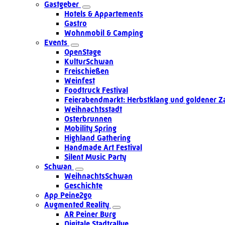
Gastgeber
Hotels & Appartements
Gastro
Wohnmobil & Camping
Events
OpenStage
KulturSchwan
Freischießen
Weinfest
Foodtruck Festival
Feierabendmarkt: Herbstklang und goldener Z
Weihnachtsstadt
Osterbrunnen
Mobility Spring
Highland Gathering
Handmade Art Festival
Silent Music Party
Schwan
WeihnachtsSchwan
Geschichte
App Peine2go
Augmented Reality
AR Peiner Burg
Digitale Stadtrallye