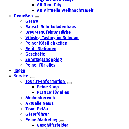
AR Dino City
AR Virtuelle Weihnachtswelt
Genießen
Gastro
Rausch Schokoladenhaus
BrauManufaktur Härke
Whisky-Tasting im Schwan
Peiner Köstlichkeiten
Refill-Stationen
Geschäfte
Sonntagsshopping
Peiner für alles
Tagen
Service
Tourist-Information
Peine Shop
PEINER für alles
Medienbereich
Aktuelle News
Team PeMa
Gästeführer
Peine Marketing
Geschäftsfelder