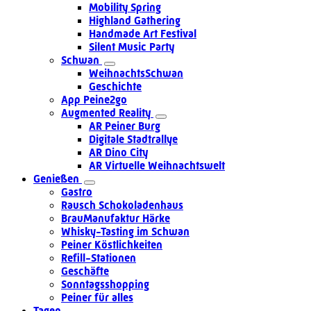
Mobility Spring
Highland Gathering
Handmade Art Festival
Silent Music Party
Schwan
WeihnachtsSchwan
Geschichte
App Peine2go
Augmented Reality
AR Peiner Burg
Digitale Stadtrallye
AR Dino City
AR Virtuelle Weihnachtswelt
Genießen
Gastro
Rausch Schokoladenhaus
BrauManufaktur Härke
Whisky-Tasting im Schwan
Peiner Köstlichkeiten
Refill-Stationen
Geschäfte
Sonntagsshopping
Peiner für alles
Tagen