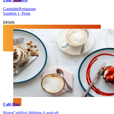
Zum Sundern
Gaststätte
Restaurant
Sundern 1, Peine
Details
Café Duo
Bistro
Café
Hof-/Mühlen-/Landcafé