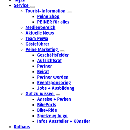
Service
Tourist-Information
Peine Shop
PEINER für alles
Medienbereich
Aktuelle News
Team PeMa
Gästeführer
Peine Marketing
Geschäftsfelder
Aufsichtsrat
Partner
Beirat
Partner werden
Eventsponsoring
Jobs + Ausbildung
Gut zu wissen
Anreise + Parken
BikePorts
Bike+Ride
Spielzeug to go
Infos Aussteller + Künstler
Rathaus