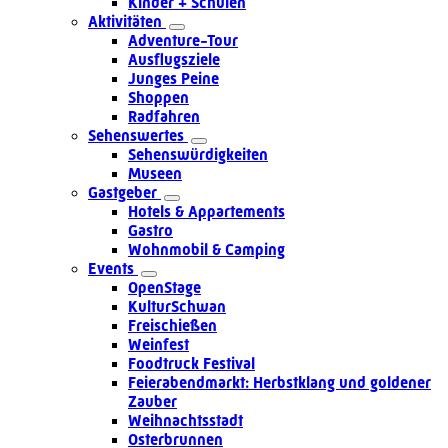
Kinder + Schulen
Aktivitäten
Adventure-Tour
Ausflugsziele
Junges Peine
Shoppen
Radfahren
Sehenswertes
Sehenswürdigkeiten
Museen
Gastgeber
Hotels & Appartements
Gastro
Wohnmobil & Camping
Events
OpenStage
KulturSchwan
Freischießen
Weinfest
Foodtruck Festival
Feierabendmarkt: Herbstklang und goldener
Zauber
Weihnachtsstadt
Osterbrunnen