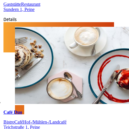
Gaststätte
Restaurant
Sundern 1, Peine
Details
Café Duo
Bistro
Café
Hof-/Mühlen-/Landcafé
Teichstraße 1, Peine