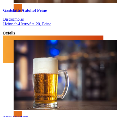
Gaststätte Autohof Peine
Bistro
Imbiss
Heinrich-Hertz-Str. 20, Peine
Details