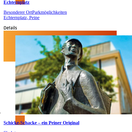
Echternplatz
Besonderer Ort
Parkmöglichkeiten
Echternplatz, Peine
Details
Schicke-Schacke – ein Peiner Original