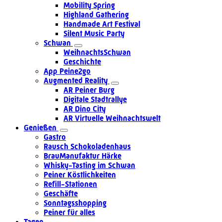
Mobility Spring
Highland Gathering
Handmade Art Festival
Silent Music Party
Schwan
WeihnachtsSchwan
Geschichte
App Peine2go
Augmented Reality
AR Peiner Burg
Digitale Stadtrallye
AR Dino City
AR Virtuelle Weihnachtswelt
Genießen
Gastro
Rausch Schokoladenhaus
BrauManufaktur Härke
Whisky-Tasting im Schwan
Peiner Köstlichkeiten
Refill-Stationen
Geschäfte
Sonntagsshopping
Peiner für alles
Tagen