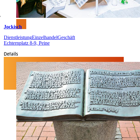
Jockisch
Dienstleistung
Einzelhandel
Geschäft
Echternplatz 8-9, Peine
Details