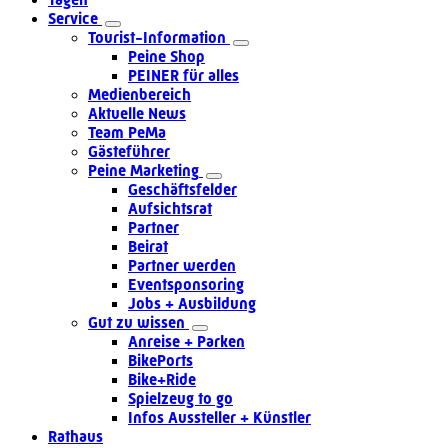
Service
Tourist-Information
Peine Shop
PEINER für alles
Medienbereich
Aktuelle News
Team PeMa
Gästeführer
Peine Marketing
Geschäftsfelder
Aufsichtsrat
Partner
Beirat
Partner werden
Eventsponsoring
Jobs + Ausbildung
Gut zu wissen
Anreise + Parken
BikePorts
Bike+Ride
Spielzeug to go
Infos Aussteller + Künstler
Rathaus