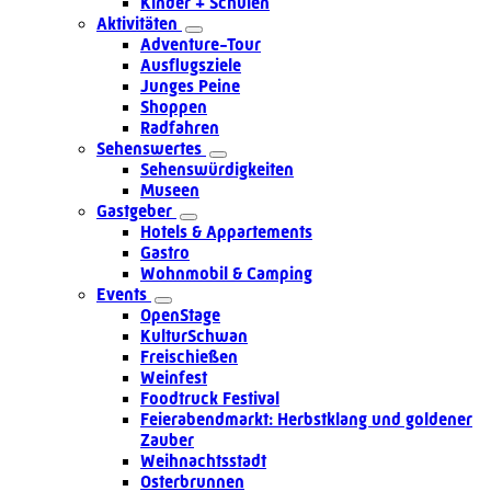
Kinder + Schulen
Aktivitäten
Adventure-Tour
Ausflugsziele
Junges Peine
Shoppen
Radfahren
Sehenswertes
Sehenswürdigkeiten
Museen
Gastgeber
Hotels & Appartements
Gastro
Wohnmobil & Camping
Events
OpenStage
KulturSchwan
Freischießen
Weinfest
Foodtruck Festival
Feierabendmarkt: Herbstklang und goldener
Zauber
Weihnachtsstadt
Osterbrunnen