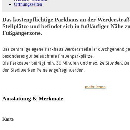
Öffnungszeiten
Das kostenpflichtige Parkhaus an der Werderstraße
Stellplätze und befindet sich in fußläufiger Nähe z
Fußgängerzone.
Das zentral gelegene Parkhaus Werderstraße ist durchgehend ge
besonderes gut beleuchtete Frauenparkplätze.
Die Parkdauer beträgt min. 30 Minuten und max. 24 Stunden. Da
den Stadtwerken Peine angefragt werden.
Preise:
mehr lesen
erste halbe Stunde 0,20 Euro
bis 1 Stunde 0,80 Euro
Ausstattung & Merkmale
jede weitere halbe Stunde 0,40 Euro
ab 5 - 24 Stunden 4,00 Euro
Karte