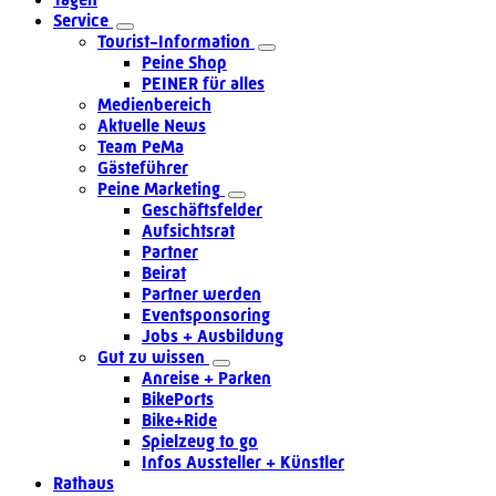
Service
Tourist-Information
Peine Shop
PEINER für alles
Medienbereich
Aktuelle News
Team PeMa
Gästeführer
Peine Marketing
Geschäftsfelder
Aufsichtsrat
Partner
Beirat
Partner werden
Eventsponsoring
Jobs + Ausbildung
Gut zu wissen
Anreise + Parken
BikePorts
Bike+Ride
Spielzeug to go
Infos Aussteller + Künstler
Rathaus