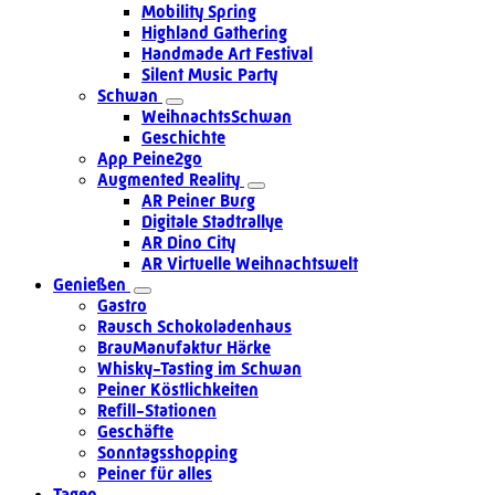
Mobility Spring
Highland Gathering
Handmade Art Festival
Silent Music Party
Schwan
WeihnachtsSchwan
Geschichte
App Peine2go
Augmented Reality
AR Peiner Burg
Digitale Stadtrallye
AR Dino City
AR Virtuelle Weihnachtswelt
Genießen
Gastro
Rausch Schokoladenhaus
BrauManufaktur Härke
Whisky-Tasting im Schwan
Peiner Köstlichkeiten
Refill-Stationen
Geschäfte
Sonntagsshopping
Peiner für alles
Tagen