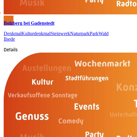
Bolzberg bei Gadenstedt
Denkmal
Kulturdenkmal
Steinwerk
Naturpark
Park
Wald
Ilsede
Details