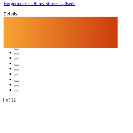
Bürgermeister-Ohlms-Strasse 1, Ilsede
Details
1
of
12
Quicklinks
Tourist-Information
Stadtführungen
APP: Peine2Go
Veranstaltungskalender