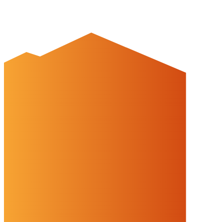
Auf dieser Website werden Cookies und Drittinhalte verwendet. Im
Folgenden können Sie Ihre Zustimmung geben oder widerrufen.
Weitere Informationen finden Sie in unserer
Datenschutzerklärung.
Einstellungen
Alles ablehnen
Alles akzeptieren
OK