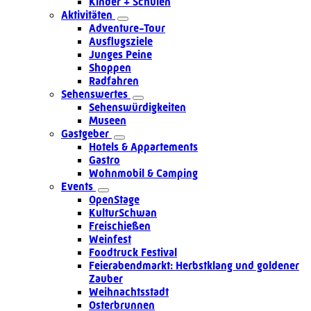
Kinder + Schulen
Aktivitäten
Adventure-Tour
Ausflugsziele
Junges Peine
Shoppen
Radfahren
Sehenswertes
Sehenswürdigkeiten
Museen
Gastgeber
Hotels & Appartements
Gastro
Wohnmobil & Camping
Events
OpenStage
KulturSchwan
Freischießen
Weinfest
Foodtruck Festival
Feierabendmarkt: Herbstklang und goldener
Zauber
Weihnachtsstadt
Osterbrunnen