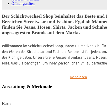
Öffnungszeiten
Der Schichtwechsel Shop beinhaltet das Beste und 
Bereichen Streetwear und Fashion. Egal ob Männe
finden Sie Jeans, Hosen, Shirts, Jacken und Schuhe
angesagtesten Brands auf dem Markt.
Willkommen im Schichtwechsel Shop, Ihrem ultimativen Ziel für
den Welten der Streetwear und Fashion. Bei uns ist für jeden, 
das Richtige dabei. Unsere breite Auswahl umfasst Jeans, Hosen
alles, was Sie benötigen, um Ihren persönlichen Stil zu perfektio
Unsere Streetwear-Kollektion besteht aus den angesagtesten Br
mehr lesen
sorgfältig ausgewählt, um Ihnen einen einzigartigen und zeitge
geht es nicht nur um Kleidung, sondern um eine Lebenseinstellung
Ausstattung & Merkmale
Kreativität feiert.
Lassen Sie sich von unserer Auswahl inspirieren und entdecken 
Karte
einzigartigen Look.