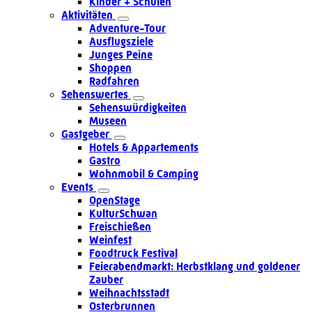
Kinder + Schulen
Aktivitäten
Adventure-Tour
Ausflugsziele
Junges Peine
Shoppen
Radfahren
Sehenswertes
Sehenswürdigkeiten
Museen
Gastgeber
Hotels & Appartements
Gastro
Wohnmobil & Camping
Events
OpenStage
KulturSchwan
Freischießen
Weinfest
Foodtruck Festival
Feierabendmarkt: Herbstklang und goldener
Zauber
Weihnachtsstadt
Osterbrunnen