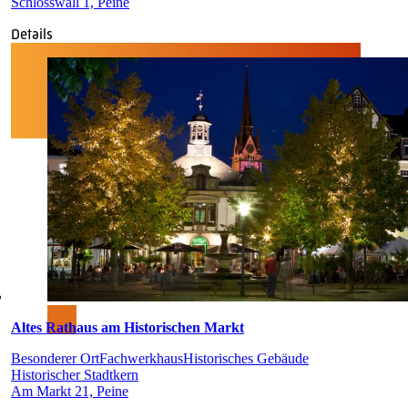
Schlosswall 1, Peine
Details
Altes Rathaus am Historischen Markt
Besonderer Ort
Fachwerkhaus
Historisches Gebäude
Historischer Stadtkern
Am Markt 21, Peine