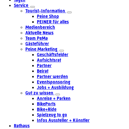
Service
Tourist-Information
Peine Shop
PEINER für alles
Medienbereich
Aktuelle News
Team PeMa
Gästeführer
Peine Marketing
Geschäftsfelder
Aufsichtsrat
Partner
Beirat
Partner werden
Eventsponsoring
Jobs + Ausbildung
Gut zu wissen
Anreise + Parken
BikePorts
Bike+Ride
Spielzeug to go
Infos Aussteller + Künstler
Rathaus