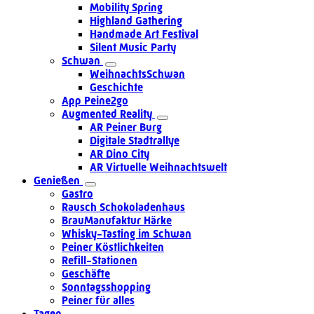
Mobility Spring
Highland Gathering
Handmade Art Festival
Silent Music Party
Schwan
WeihnachtsSchwan
Geschichte
App Peine2go
Augmented Reality
AR Peiner Burg
Digitale Stadtrallye
AR Dino City
AR Virtuelle Weihnachtswelt
Genießen
Gastro
Rausch Schokoladenhaus
BrauManufaktur Härke
Whisky-Tasting im Schwan
Peiner Köstlichkeiten
Refill-Stationen
Geschäfte
Sonntagsshopping
Peiner für alles
Tagen