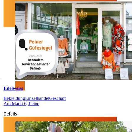
Edelweiss
Bekleidung
Einzelhandel
Geschäft
Am Markt 6, Peine
Details