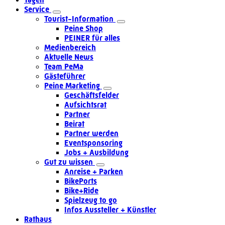
Service
Tourist-Information
Peine Shop
PEINER für alles
Medienbereich
Aktuelle News
Team PeMa
Gästeführer
Peine Marketing
Geschäftsfelder
Aufsichtsrat
Partner
Beirat
Partner werden
Eventsponsoring
Jobs + Ausbildung
Gut zu wissen
Anreise + Parken
BikePorts
Bike+Ride
Spielzeug to go
Infos Aussteller + Künstler
Rathaus