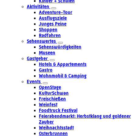
Kinder + Schulen
Aktivitäten
Adventure-Tour
Ausflugsziele
Junges Peine
Shoppen
Radfahren
Sehenswertes
Sehenswürdigkeiten
Museen
Gastgeber
Hotels & Appartements
Gastro
Wohnmobil & Camping
Events
OpenStage
KulturSchwan
Freischießen
Weinfest
Foodtruck Festival
Feierabendmarkt: Herbstklang und goldener
Zauber
Weihnachtsstadt
Osterbrunnen