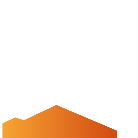
05171-545556
welcome@peinemarketing.de
Impressum
Datenschutz
Barrierefreiheit
Öffnungszeiten
montags: geschlossen
dienstags - freitags: 10 bis 16 Uhr
samstags: 10 bis 15 Uhr
Social Media
Cookies & Drittinhalte
Auf dieser Website werden Cookies und Drittinhalte verwendet. Im
Folgenden können Sie Ihre Zustimmung geben oder widerrufen.
Weitere Informationen finden Sie in unserer
Datenschutzerklärung.
Einstellungen
Alles ablehnen
Alles akzeptieren
OK