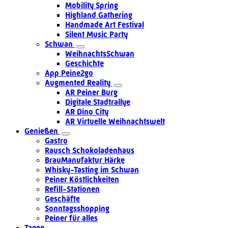
Mobility Spring
Highland Gathering
Handmade Art Festival
Silent Music Party
Schwan
WeihnachtsSchwan
Geschichte
App Peine2go
Augmented Reality
AR Peiner Burg
Digitale Stadtrallye
AR Dino City
AR Virtuelle Weihnachtswelt
Genießen
Gastro
Rausch Schokoladenhaus
BrauManufaktur Härke
Whisky-Tasting im Schwan
Peiner Köstlichkeiten
Refill-Stationen
Geschäfte
Sonntagsshopping
Peiner für alles
Tagen