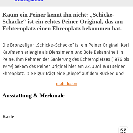
Kaum ein Peiner kennt ihn nicht: „Schicke-
Schacke“ ist ein echtes Peiner Original, das am
Echternplatz einen Ehrenplatz bekommen hat.
Die Bronzefigur „Schicke-Schacke“ ist ein Peiner Original. Karl
Kaufmann erlangte als Dienstmann und Bote Bekanntheit in
Peine. Ihm Rahmen der Sanierung des Echternplatzes (1976 bis
1979) bekam das Peiner Original hier am 22. Juni 1981 seinen
Ehrenplatz. Die Figur trägt eine „Kiepe“ auf dem Rücken und
schreitet leichtfüßig voran. Ihm zu Füßen liegt eine
mehr lesen
Bronzetafel mit der Inschrift: „Schicke-Schacke, ein Peiner
Original, 1838 - 1907.“ Der Künstler war Maximilian Stark.
Ausstattung & Merkmale
Von Karl Kaufmann sind viele Anekdoten überliefert, von denen
so manch älterer Peiner zu berichten weiß. Kaufmann kam am
Karte
9. November 1838 in Peine zur Welt und war auf dem
Rosenhagen zu Hause. Als die Eltern starben, bezog er