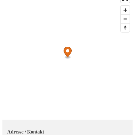
Armengeld und war entmündigt. Sein Pfleger war der Sattler
Ernst Bode. Am 27. Oktober starb Schicke-Schacke nach kurzer
Krankheit und ist auf dem Friedhof an der Gunzelinstraße, in
der Nähe des Eingangs, begraben.
Seinen Spitznamen gaben ihm die Peiner wegen seines
donnernden Niesens.
Adresse / Kontakt