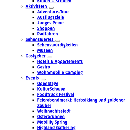
Kinder + Schulen
Aktivitäten
Adventure-Tour
Ausflugsziele
Junges Peine
Shoppen
Radfahren
Sehenswertes
Sehenswürdigkeiten
Museen
Gastgeber
Hotels & Appartements
Gastro
Wohnmobil & Camping
Events
OpenStage
KulturSchwan
Foodtruck Festival
Feierabendmarkt: Herbstklang und goldener
Zauber
Weihnachtsstadt
Osterbrunnen
Mobility Spring
Highland Gathering