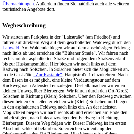
Übernachtungen
. Außerdem finden Sie natürlich auch alle weiteren
touristischen Angebote dort.
Wegbeschreibung
Wir starten am Parkplatz in der "Lahstraße" (am Friedhof) und
fahren auf direktem Weg auf dem geschotterten Waldweg durch den
Lahwald
. Am Waldende biegen wir auf dem abschüssigen Feldweg
nach links ab und erreichen die "Bültener Straße". Wir fahren nach
rechts auf der asphaltierten Straße und folgen dem Straßenverlauf
bis zur Haskampsmühle. Hier biegen wir nach links auf dem
Radweg nach Solschen. In Solschen bietet sich die Möglichkeit an,
in die Gaststätte
"Zur Kastanie"
, Hauptstraße 1 einzukehren. Nach
dem Essen ist es möglich, eine kleine Verdauungstour auf dem
Rückweg nach Adenstedt einzulegen. Deshalb machen wir einen
kleinen Umweg über Bierbergen. Wir fahren durch den Ort (Groß)
Solschen in Richtung (Klein) Solschen. Über den Radweg zwischen
diesen beiden Ortsteilen erreichen wir (Klein) Solschen und biegen
in den asphaltierten Feldweg nach links ein. An der nächsten
Möglichkeit biegen wir nach rechts ab und erreichen am Ende den
unbefestigten, nach links abzweigenden Feldweg in Richtung
Bierbergen. Diesem Weg folgen wir. Dieser Feldweg ist im ersten
Abschnitt schlecht befahrbar. So erreichen wir entlang der
Obstbaumallee den Ort Bierbergen. Hier biegen wir auf dem