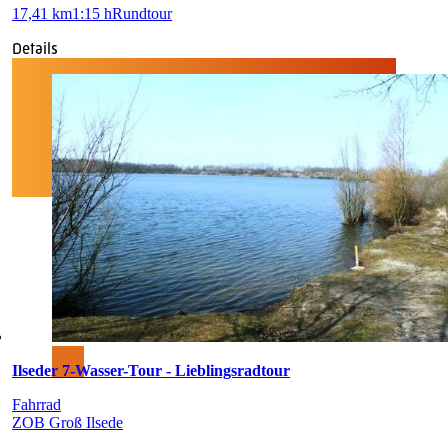
17,41 km
1:15 h
Rundtour
Details
Ilseder 7-Wasser-Tour - Lieblingsradtour
Fahrrad
ZOB Groß Ilsede