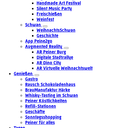
Handmade Art Festival
Silent Music Party
Freischießen
Weinfest
Schwan
WeihnachtsSchwan
Geschichte
App Peine2go
Augmented Reality
AR Peiner Burg
Digitale Stadtrallye
AR Dino City
AR Virtuelle Weihnachtswelt
Genießen
Gastro
Rausch Schokoladenhaus
BrauManufaktur Härke
Whisky-Tasting im Schwan
Peiner Köstlichkeiten
Refill-Stationen
Geschäfte
Sonntagsshopping
Peiner für alles
Tagen