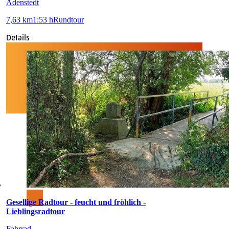
Adenstedt
7,63 km
1:53 h
Rundtour
Details
Gesellige Radtour - feucht und fröhlich -
Lieblingsradtour
Fahrrad