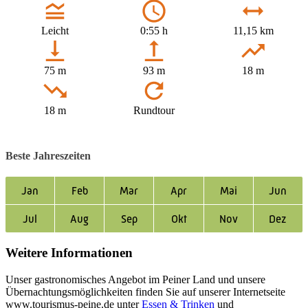
Leicht
0:55 h
11,15 km
75 m
93 m
18 m
18 m
Rundtour
Beste Jahreszeiten
Jan
Feb
Mar
Apr
Mai
Jun
Jul
Aug
Sep
Okt
Nov
Dez
Weitere Informationen
Unser gastronomisches Angebot im Peiner Land und unsere
Übernachtungsmöglichkeiten finden Sie auf unserer Internetseite
www.tourismus-peine.de unter
Essen & Trinken
und