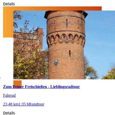
Details
Zum Peiner Freischießen - Lieblingsradtour
Fahrrad
23,48 km
1:35 h
Rundtour
Details