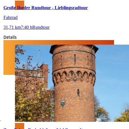
Große Ilseder Rundtour - Lieblingsradtour
Fahrrad
31,71 km
7:40 h
Rundtour
Details