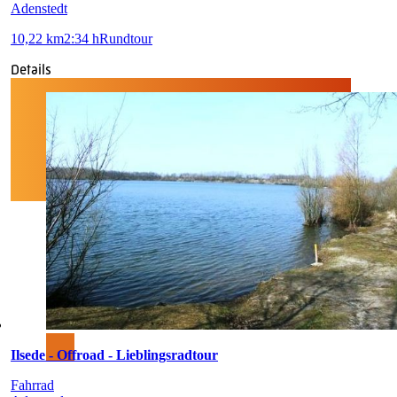
Adenstedt
10,22 km
2:34 h
Rundtour
Details
Ilsede - Offroad - Lieblingsradtour
Fahrrad