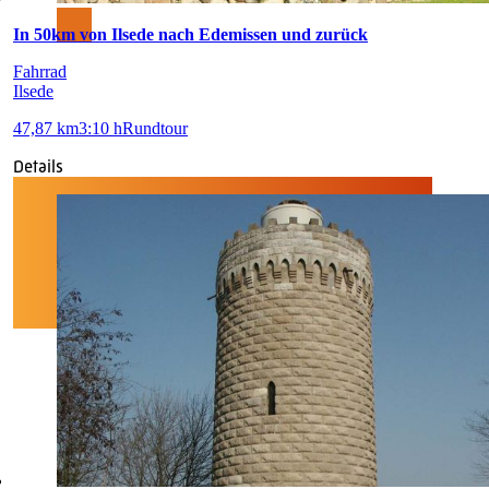
In 50km von Ilsede nach Edemissen und zurück
Fahrrad
Ilsede
47,87 km
3:10 h
Rundtour
Details