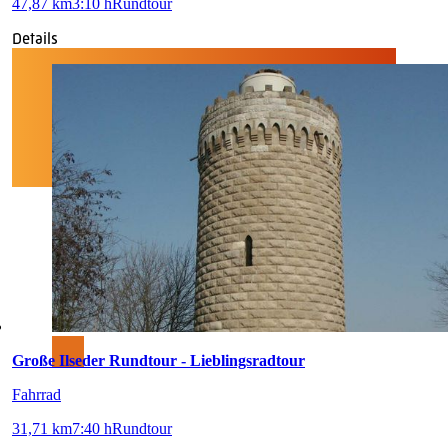
47,87 km
3:10 h
Rundtour
Details
Große Ilseder Rundtour - Lieblingsradtour
Fahrrad
31,71 km
7:40 h
Rundtour