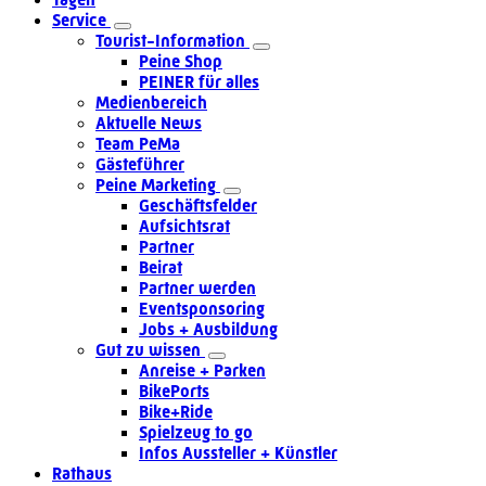
Service
Tourist-Information
Peine Shop
PEINER für alles
Medienbereich
Aktuelle News
Team PeMa
Gästeführer
Peine Marketing
Geschäftsfelder
Aufsichtsrat
Partner
Beirat
Partner werden
Eventsponsoring
Jobs + Ausbildung
Gut zu wissen
Anreise + Parken
BikePorts
Bike+Ride
Spielzeug to go
Infos Aussteller + Künstler
Rathaus