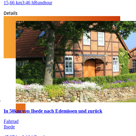
15,66 km
3:46 h
Rundtour
Details
In 50km von Ilsede nach Edemissen und zurück
Fahrrad
Ilsede