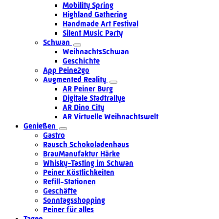
Mobility Spring
Highland Gathering
Handmade Art Festival
Silent Music Party
Schwan
WeihnachtsSchwan
Geschichte
App Peine2go
Augmented Reality
AR Peiner Burg
Digitale Stadtrallye
AR Dino City
AR Virtuelle Weihnachtswelt
Genießen
Gastro
Rausch Schokoladenhaus
BrauManufaktur Härke
Whisky-Tasting im Schwan
Peiner Köstlichkeiten
Refill-Stationen
Geschäfte
Sonntagsshopping
Peiner für alles
Tagen