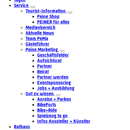
Service
Tourist-Information
Peine Shop
PEINER für alles
Medienbereich
Aktuelle News
Team PeMa
Gästeführer
Peine Marketing
Geschäftsfelder
Aufsichtsrat
Partner
Beirat
Partner werden
Eventsponsoring
Jobs + Ausbildung
Gut zu wissen
Anreise + Parken
BikePorts
Bike+Ride
Spielzeug to go
Infos Aussteller + Künstler
Rathaus