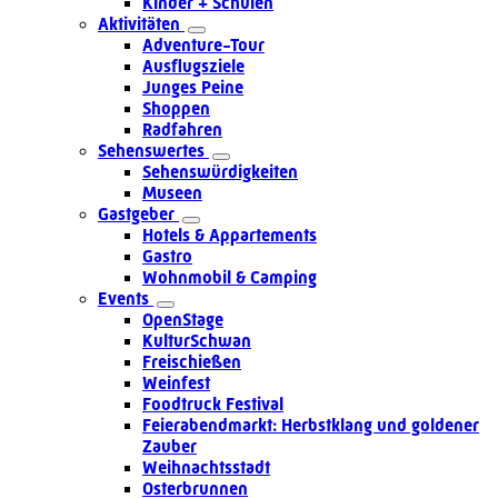
Kinder + Schulen
Aktivitäten
Adventure-Tour
Ausflugsziele
Junges Peine
Shoppen
Radfahren
Sehenswertes
Sehenswürdigkeiten
Museen
Gastgeber
Hotels & Appartements
Gastro
Wohnmobil & Camping
Events
OpenStage
KulturSchwan
Freischießen
Weinfest
Foodtruck Festival
Feierabendmarkt: Herbstklang und goldener
Zauber
Weihnachtsstadt
Osterbrunnen