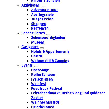
Kinder + Schulen
Aktivitäten
Adventure-Tour
Ausflugsziele
Junges Peine
Shoppen
Radfahren
Sehenswertes
Sehenswürdigkeiten
Museen
Gastgeber
Hotels & Appartements
Gastro
Wohnmobil & Camping
Events
OpenStage
KulturSchwan
Freischießen
Weinfest
Foodtruck Festival
Feierabendmarkt: Herbstklang und goldener
Zauber
Weihnachtsstadt
Osterbrunnen