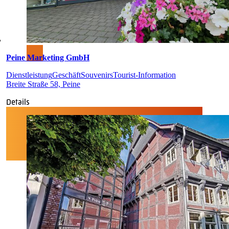
Peine Marketing GmbH
Dienstleistung
Geschäft
Souvenirs
Tourist-Information
Breite Straße 58, Peine
Details