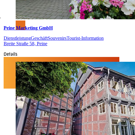
Peine Marketing GmbH
Dienstleistung
Geschäft
Souvenirs
Tourist-Information
Breite Straße 58, Peine
Details