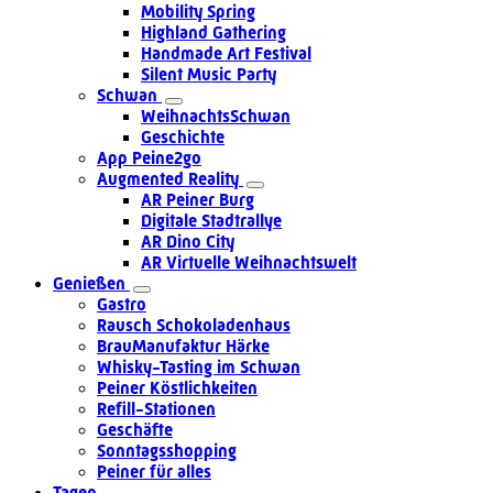
Mobility Spring
Highland Gathering
Handmade Art Festival
Silent Music Party
Schwan
WeihnachtsSchwan
Geschichte
App Peine2go
Augmented Reality
AR Peiner Burg
Digitale Stadtrallye
AR Dino City
AR Virtuelle Weihnachtswelt
Genießen
Gastro
Rausch Schokoladenhaus
BrauManufaktur Härke
Whisky-Tasting im Schwan
Peiner Köstlichkeiten
Refill-Stationen
Geschäfte
Sonntagsshopping
Peiner für alles
Tagen