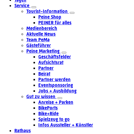
Service
Tourist-Information
Peine Shop
PEINER für alles
Medienbereich
Aktuelle News
Team PeMa
Gästeführer
Peine Marketing
Geschäftsfelder
Aufsichtsrat
Partner
Beirat
Partner werden
Eventsponsoring
Jobs + Ausbildung
Gut zu wissen
Anreise + Parken
BikePorts
Bike+Ride
Spielzeug to go
Infos Aussteller + Künstler
Rathaus