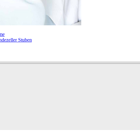
me
dezeller Stuben