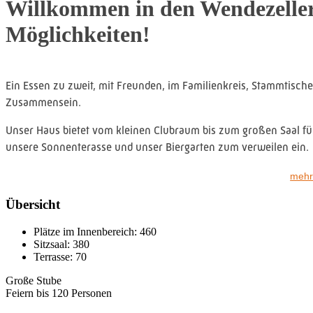
Willkommen in den Wendezeller
Möglichkeiten!
Ein Essen zu zweit, mit Freunden, im Familienkreis, Stammtische o
Zusammensein.
Unser Haus bietet vom kleinen Clubraum bis zum großen Saal f
unsere Sonnenterasse und unser Biergarten zum verweilen ein.
mehr
Unsere Küche bietet Köstlichkeiten à la carte, saisonal und regi
Festlichkeiten und besondere Anlässe.
Übersicht
Unser Hotel bietet Ihnen gemütlich ausgestattete Einzel-, Doppel
Plätze im Innenbereich:
460
Sitzsaal:
380
erholsame Nacht nach einer Feier, für Kurzurlauber oder Dienst
Terrasse:
70
Große Stube
Feiern bis 120 Personen