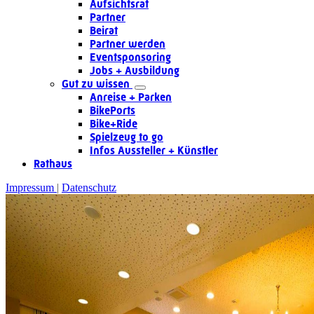
Aufsichtsrat
Partner
Beirat
Partner werden
Eventsponsoring
Jobs + Ausbildung
Gut zu wissen
Anreise + Parken
BikePorts
Bike+Ride
Spielzeug to go
Infos Aussteller + Künstler
Rathaus
Impressum
Datenschutz