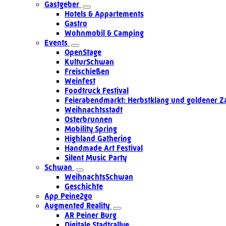
Gastgeber
Hotels & Appartements
Gastro
Wohnmobil & Camping
Events
OpenStage
KulturSchwan
Freischießen
Weinfest
Foodtruck Festival
Feierabendmarkt: Herbstklang und goldener Z
Weihnachtsstadt
Osterbrunnen
Mobility Spring
Highland Gathering
Handmade Art Festival
Silent Music Party
Schwan
WeihnachtsSchwan
Geschichte
App Peine2go
Augmented Reality
AR Peiner Burg
Digitale Stadtrallye