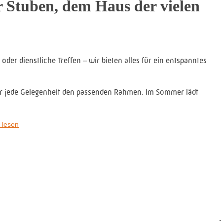
 Stuben, dem Haus der vielen
der dienstliche Treffen – wir bieten alles für ein entspanntes
ür jede Gelegenheit den passenden Rahmen. Im Sommer lädt
 lesen
onal, hausgemachte Feinkost und viele kulinarische Ideen für
-, Familienzimmer und eine Hochzeitssuite. Ideal für eine
reisende. Nahe der A2 eine schnelle Anbindung zur Autobahn.