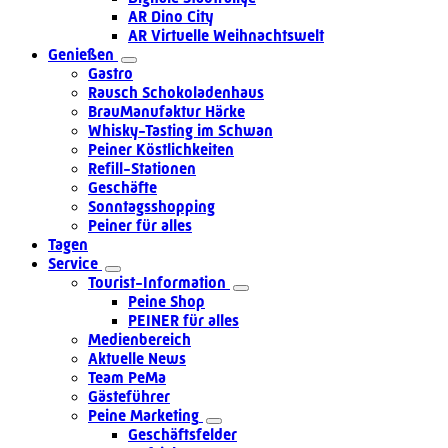
AR Dino City
AR Virtuelle Weihnachtswelt
Genießen
Gastro
Rausch Schokoladenhaus
BrauManufaktur Härke
Whisky-Tasting im Schwan
Peiner Köstlichkeiten
Refill-Stationen
Geschäfte
Sonntagsshopping
Peiner für alles
Tagen
Service
Tourist-Information
Peine Shop
PEINER für alles
Medienbereich
Aktuelle News
Team PeMa
Gästeführer
Peine Marketing
Geschäftsfelder