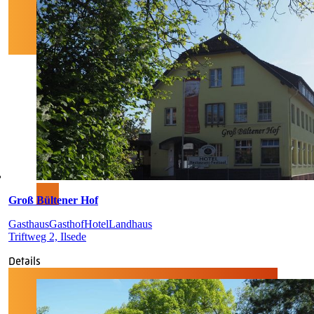
Groß Bültener Hof
Gasthaus
Gasthof
Hotel
Landhaus
Triftweg 2, Ilsede
Details