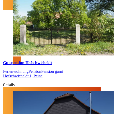
Gutspension Hofschwicheldt
Ferienwohnung
Pension
Pension garni
Hofschwicheldt 1, Peine
Details