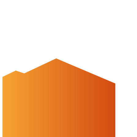
dienstags - freitags: 10 bis 16 Uhr
samstags: 10 bis 15 Uhr
Social Media
Cookies & Drittinhalte
Auf dieser Website werden Cookies und Drittinhalte verwendet. Im
Folgenden können Sie Ihre Zustimmung geben oder widerrufen.
Weitere Informationen finden Sie in unserer
Datenschutzerklärung.
Einstellungen
Alles ablehnen
Alles akzeptieren
OK