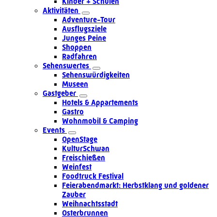
Kinder + Schulen
Aktivitäten
Adventure-Tour
Ausflugsziele
Junges Peine
Shoppen
Radfahren
Sehenswertes
Sehenswürdigkeiten
Museen
Gastgeber
Hotels & Appartements
Gastro
Wohnmobil & Camping
Events
OpenStage
KulturSchwan
Freischießen
Weinfest
Foodtruck Festival
Feierabendmarkt: Herbstklang und goldener
Zauber
Weihnachtsstadt
Osterbrunnen