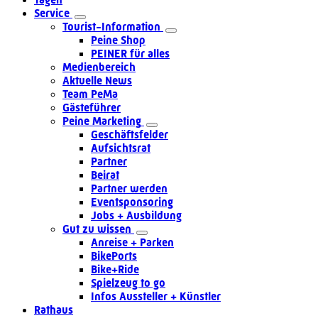
Service
Tourist-Information
Peine Shop
PEINER für alles
Medienbereich
Aktuelle News
Team PeMa
Gästeführer
Peine Marketing
Geschäftsfelder
Aufsichtsrat
Partner
Beirat
Partner werden
Eventsponsoring
Jobs + Ausbildung
Gut zu wissen
Anreise + Parken
BikePorts
Bike+Ride
Spielzeug to go
Infos Aussteller + Künstler
Rathaus