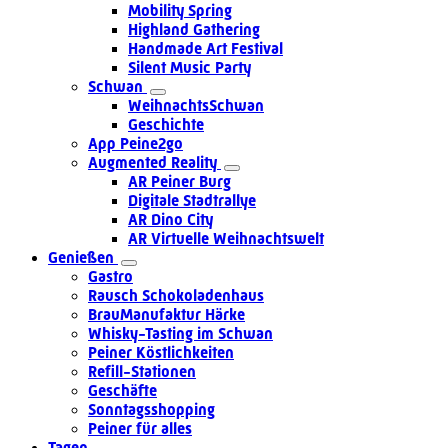
Mobility Spring
Highland Gathering
Handmade Art Festival
Silent Music Party
Schwan
WeihnachtsSchwan
Geschichte
App Peine2go
Augmented Reality
AR Peiner Burg
Digitale Stadtrallye
AR Dino City
AR Virtuelle Weihnachtswelt
Genießen
Gastro
Rausch Schokoladenhaus
BrauManufaktur Härke
Whisky-Tasting im Schwan
Peiner Köstlichkeiten
Refill-Stationen
Geschäfte
Sonntagsshopping
Peiner für alles
Tagen