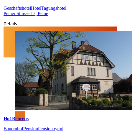
Geschäftshotel
Hotel
Tagungshotel
Peiner Strasse 17, Peine
Details
Hof Behrens
Bauernhof
Pension
Pension garni