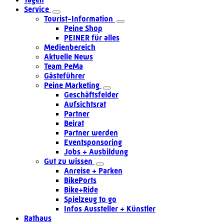
Service
Tourist-Information
Peine Shop
PEINER für alles
Medienbereich
Aktuelle News
Team PeMa
Gästeführer
Peine Marketing
Geschäftsfelder
Aufsichtsrat
Partner
Beirat
Partner werden
Eventsponsoring
Jobs + Ausbildung
Gut zu wissen
Anreise + Parken
BikePorts
Bike+Ride
Spielzeug to go
Infos Aussteller + Künstler
Rathaus