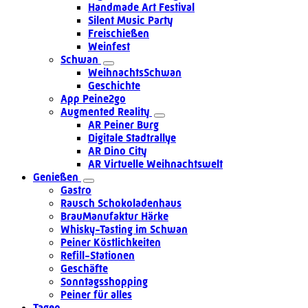
Handmade Art Festival
Silent Music Party
Freischießen
Weinfest
Schwan
WeihnachtsSchwan
Geschichte
App Peine2go
Augmented Reality
AR Peiner Burg
Digitale Stadtrallye
AR Dino City
AR Virtuelle Weihnachtswelt
Genießen
Gastro
Rausch Schokoladenhaus
BrauManufaktur Härke
Whisky-Tasting im Schwan
Peiner Köstlichkeiten
Refill-Stationen
Geschäfte
Sonntagsshopping
Peiner für alles
Tagen