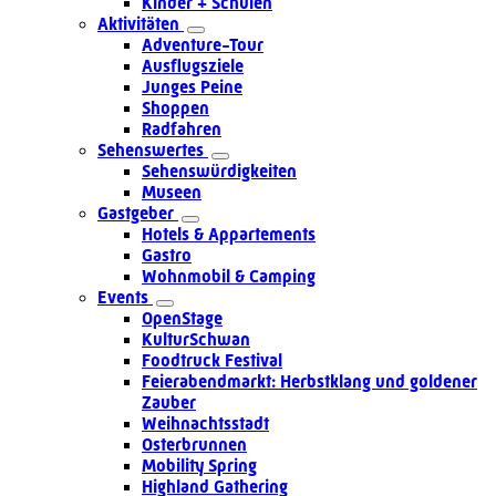
Kinder + Schulen
Aktivitäten
Adventure-Tour
Ausflugsziele
Junges Peine
Shoppen
Radfahren
Sehenswertes
Sehenswürdigkeiten
Museen
Gastgeber
Hotels & Appartements
Gastro
Wohnmobil & Camping
Events
OpenStage
KulturSchwan
Foodtruck Festival
Feierabendmarkt: Herbstklang und goldener
Zauber
Weihnachtsstadt
Osterbrunnen
Mobility Spring
Highland Gathering