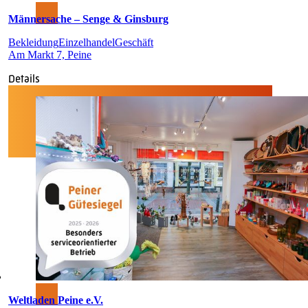
Männersache – Senge & Ginsburg
Bekleidung
Einzelhandel
Geschäft
Am Markt 7, Peine
Details
Weltladen Peine e.V.