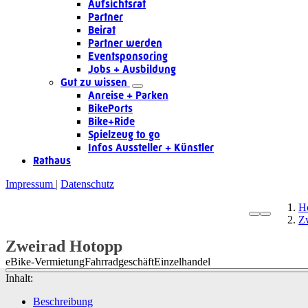
Aufsichtsrat
Partner
Beirat
Partner werden
Eventsponsoring
Jobs + Ausbildung
Gut zu wissen
Anreise + Parken
BikePorts
Bike+Ride
Spielzeug to go
Infos Aussteller + Künstler
Rathaus
Impressum
Datenschutz
H
Z
Zweirad Hotopp
eBike-Vermietung
Fahrradgeschäft
Einzelhandel
Inhalt:
Beschreibung