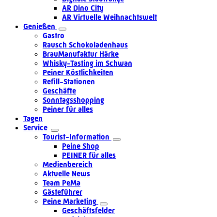
AR Dino City
AR Virtuelle Weihnachtswelt
Genießen
Gastro
Rausch Schokoladenhaus
BrauManufaktur Härke
Whisky-Tasting im Schwan
Peiner Köstlichkeiten
Refill-Stationen
Geschäfte
Sonntagsshopping
Peiner für alles
Tagen
Service
Tourist-Information
Peine Shop
PEINER für alles
Medienbereich
Aktuelle News
Team PeMa
Gästeführer
Peine Marketing
Geschäftsfelder