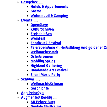
Gastgeber
Hotels & Appartements
Gastro
Wohnmobil & Camping
Events
OpenStage
KulturSchwan
Freischießen
Weinfest
Foodtruck Festival
Feierabendmarkt: Herbstklang und goldener Z
Weihnachtsstadt
Osterbrunnen
Mobility Spring
Highland Gathering
Handmade Art Festival
Silent Music Party
Schwan
WeihnachtsSchwan
Geschichte
App Peine2go
Augmented Reality
AR Peiner Burg
Digitale Stadtrallye