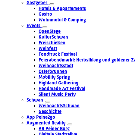
Gastgeber
Hotels & Appartements
Gastro
Wohnmobil & Camping
Events
OpenStage
KulturSchwan
Freischießen
Weinfest
Foodtruck Festival
Feierabendmarkt: Herbstklang und goldener Z
Weihnachtsstadt
Osterbrunnen
Mobility Spring
Highland Gathering
Handmade Art Festival
Silent Music Party
Schwan
WeihnachtsSchwan
Geschichte
App Peine2go
Augmented Reality
AR Peiner Burg
Digitale Stadtrallye