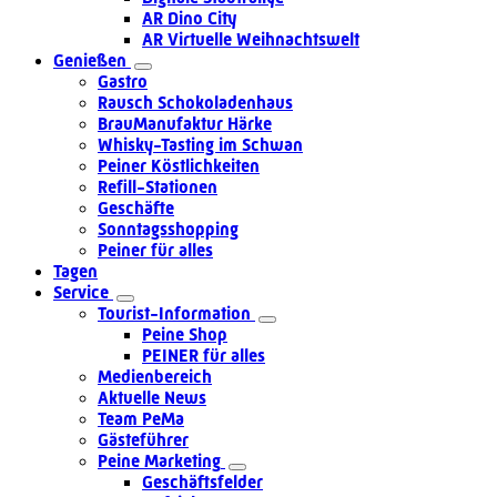
AR Dino City
AR Virtuelle Weihnachtswelt
Genießen
Gastro
Rausch Schokoladenhaus
BrauManufaktur Härke
Whisky-Tasting im Schwan
Peiner Köstlichkeiten
Refill-Stationen
Geschäfte
Sonntagsshopping
Peiner für alles
Tagen
Service
Tourist-Information
Peine Shop
PEINER für alles
Medienbereich
Aktuelle News
Team PeMa
Gästeführer
Peine Marketing
Geschäftsfelder