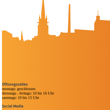
Stadtführungen
APP: Peine2Go
Veranstaltungskalender
Stadt Peine
Peine.NextLevel
Citymanagement
Newsletter
Mediencenter
Kontakt
Peine Marketing GmbH
Breite Str. 58
31224 Peine
05171-545556
welcome@peinemarketing.de
Impressum
Datenschutz
Barrierefreiheit
Öffnungszeiten
montags: geschlossen
dienstags - freitags: 10 bis 16 Uhr
samstags: 10 bis 15 Uhr
Social Media