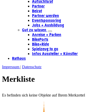
Aufsichtsrat
Partner
Beirat
Partner werden
Eventsponsoring
Jobs + Ausbildung
Gut zu wissen
Anreise + Parken
BikePorts
Bike+Ride
Spielzeug to go
Infos Aussteller + Künstler
Rathaus
Impressum
Datenschutz
Merkliste
Es befinden sich keine Objekte auf Ihrem Merkzettel
Quicklinks
Tourist-Information