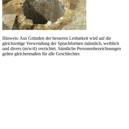
Hinweis: Aus Gründen der besseren Lesbarkeit wird auf die
gleichzeitige Verwendung der Sprachformen männlich, weiblich
und divers (m/w/d) verzichtet. Sämtliche Personenbezeichnungen
gelten gleichermaßen für alle Geschlechter.
Quicklinks
Tourist-Information
Stadtführungen
APP: Peine2Go
Veranstaltungskalender
Stadt Peine
Peine.NextLevel
Citymanagement
Newsletter
Mediencenter
Kontakt
Peine Marketing GmbH