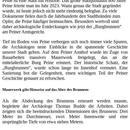
Peine ist eine Stadt mit Historie. Das große Stadtjubiläum 800 Jahre
Peine feierte man im Jahr 2023. Wann genau die Stadt gegründet
wurde, ist heute jedoch nicht mehr eindeutig belegbar. Zu viele
Dokumente fielen durch die Jahrhunderte den Stadtbränden zum
Opfer, die Peine häufiger heimsuchten. Besonders wertvoll sind
daher archäologische Entdeckungen wie jetzt der „Burgbrunnen“
am Peiner Amtsgericht.
Tief im Boden von Peine verbergen sich noch immer viele Spuren,
die Archäologen neue Einblicke in die spannende Geschichte
unserer Stadt geben. Auf dem Peiner Amthof wurde im Zuge von
Bauarbeiten massives Mauerwerk freigelegt, das an die
mittelalterliche Burg Peine erinnert. Der historische Schatz, der
„Burgbrunnen“, wurde schon lange im Innenhof vermutet. Eine
Sanierung bot die Gelegenheit, einen wichtigen Teil der Peiner
Geschichte genauer zu erforschen.
Mauerwerk gibt Hinweise auf das Alter des Brunnens
Als die Abdeckung des Brunnens erneuert werden musste,
begleitete der Archäologe Thomas Budde die Arbeiten. Dabei
zeigten sich die beeindruckenden Dimensionen des Brunnens: Drei
Meter im Durchmesser, zwei Meter Innenweite und eine
ursprüngliche Tiefe von etwa sieben Metern.