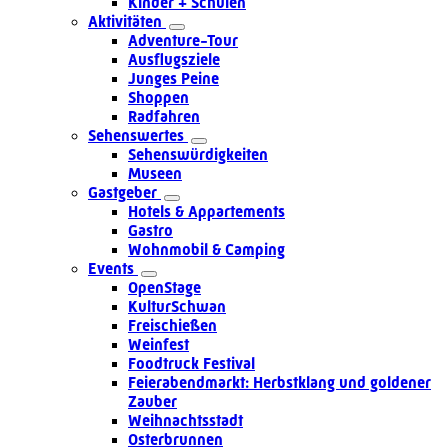
Kinder + Schulen
Aktivitäten
Adventure-Tour
Ausflugsziele
Junges Peine
Shoppen
Radfahren
Sehenswertes
Sehenswürdigkeiten
Museen
Gastgeber
Hotels & Appartements
Gastro
Wohnmobil & Camping
Events
OpenStage
KulturSchwan
Freischießen
Weinfest
Foodtruck Festival
Feierabendmarkt: Herbstklang und goldener
Zauber
Weihnachtsstadt
Osterbrunnen