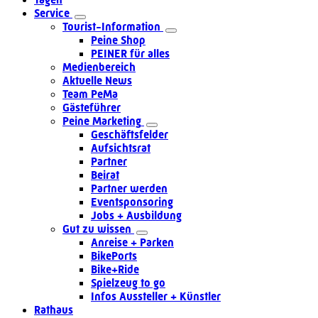
Service
Tourist-Information
Peine Shop
PEINER für alles
Medienbereich
Aktuelle News
Team PeMa
Gästeführer
Peine Marketing
Geschäftsfelder
Aufsichtsrat
Partner
Beirat
Partner werden
Eventsponsoring
Jobs + Ausbildung
Gut zu wissen
Anreise + Parken
BikePorts
Bike+Ride
Spielzeug to go
Infos Aussteller + Künstler
Rathaus