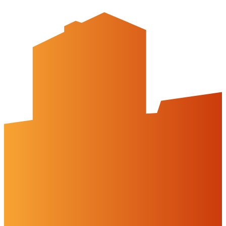
Breite Str. 58
31224 Peine
05171-545556
welcome@peinemarketing.de
Impressum
Datenschutz
Barrierefreiheit
Öffnungszeiten
montags: geschlossen
dienstags - freitags: 10 bis 16 Uhr
samstags: 10 bis 15 Uhr
Social Media
Cookies & Drittinhalte
Auf dieser Website werden Cookies und Drittinhalte verwendet. Im
Folgenden können Sie Ihre Zustimmung geben oder widerrufen.
Weitere Informationen finden Sie in unserer
Datenschutzerklärung.
Einstellungen
Alles ablehnen
Alles akzeptieren
OK