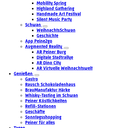
Mobility Spring
Highland Gathering
Handmade Art Festival
Silent Music Party
Schwan
WeihnachtsSchwan
Geschichte
App Peine2go
Augmented Reality
AR Peiner Burg
Digitale Stadtrallye
AR Dino City
AR Virtuelle Weihnachtswelt
Genießen
Gastro
Rausch Schokoladenhaus
BrauManufaktur Härke
Whisky-Tasting im Schwan
Peiner Köstlichkeiten
Refill-Stationen
Geschäfte
Sonntagsshopping
Peiner für alles
Tagen