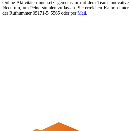
Online-Aktivitäten und setzt gemeinsam mit dem Team innovative
Ideen um, um Peine strahlen zu lassen. Sie erreichen Kathrin unter
der Rufnummer 05171-545565 oder per
Mail
.
Quicklinks
Tourist-Information
Stadtführungen
APP: Peine2Go
Veranstaltungskalender
Stadt Peine
Peine.NextLevel
Citymanagement
Newsletter
Mediencenter
Kontakt
Peine Marketing GmbH
Breite Str. 58
31224 Peine
05171-545556
welcome@peinemarketing.de
Impressum
Datenschutz
Barrierefreiheit