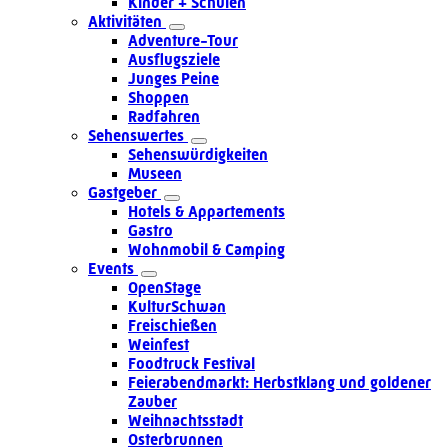
Kinder + Schulen
Aktivitäten
Adventure-Tour
Ausflugsziele
Junges Peine
Shoppen
Radfahren
Sehenswertes
Sehenswürdigkeiten
Museen
Gastgeber
Hotels & Appartements
Gastro
Wohnmobil & Camping
Events
OpenStage
KulturSchwan
Freischießen
Weinfest
Foodtruck Festival
Feierabendmarkt: Herbstklang und goldener
Zauber
Weihnachtsstadt
Osterbrunnen