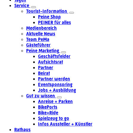
Service
Tourist-Information
Peine Shop
PEINER für alles
Medienbereich
Aktuelle News
Team PeMa
Gästeführer
Peine Marketing
Geschäftsfelder
Aufsichtsrat
Partner
Beirat
Partner werden
Eventsponsoring
Jobs + Ausbildung
Gut zu wissen
Anreise + Parken
BikePorts
Bike+Ride
Spielzeug to go
Infos Aussteller + Künstler
Rathaus