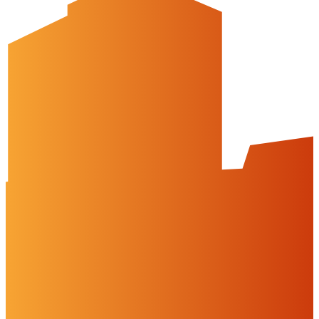
Öffnungszeiten
montags: geschlossen
dienstags - freitags: 10 bis 16 Uhr
samstags: 10 bis 15 Uhr
Social Media
Cookies & Drittinhalte
Auf dieser Website werden Cookies und Drittinhalte verwendet. Im
Folgenden können Sie Ihre Zustimmung geben oder widerrufen.
Weitere Informationen finden Sie in unserer
Datenschutzerklärung.
Einstellungen
Alles ablehnen
Alles akzeptieren
OK