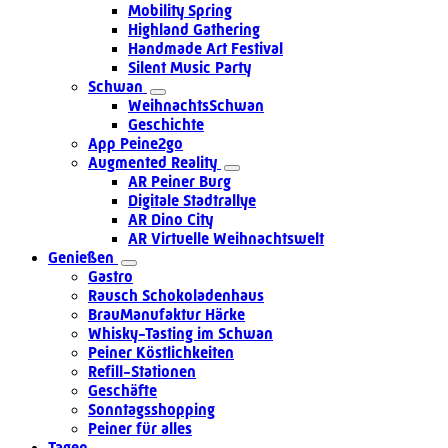
Mobility Spring
Highland Gathering
Handmade Art Festival
Silent Music Party
Schwan
WeihnachtsSchwan
Geschichte
App Peine2go
Augmented Reality
AR Peiner Burg
Digitale Stadtrallye
AR Dino City
AR Virtuelle Weihnachtswelt
Genießen
Gastro
Rausch Schokoladenhaus
BrauManufaktur Härke
Whisky-Tasting im Schwan
Peiner Köstlichkeiten
Refill-Stationen
Geschäfte
Sonntagsshopping
Peiner für alles
Tagen