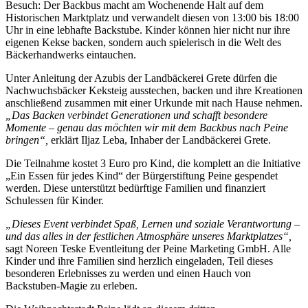
Besuch: Der Backbus macht am Wochenende Halt auf dem
Historischen Marktplatz und verwandelt diesen von 13:00 bis 18:00
Uhr in eine lebhafte Backstube. Kinder können hier nicht nur ihre
eigenen Kekse backen, sondern auch spielerisch in die Welt des
Bäckerhandwerks eintauchen.
Unter Anleitung der Azubis der Landbäckerei Grete dürfen die
Nachwuchsbäcker Keksteig ausstechen, backen und ihre Kreationen
anschließend zusammen mit einer Urkunde mit nach Hause nehmen.
„Das Backen verbindet Generationen und schafft besondere
Momente – genau das möchten wir mit dem Backbus nach Peine
bringen“,
erklärt Iljaz Leba, Inhaber der Landbäckerei Grete.
Die Teilnahme kostet 3 Euro pro Kind, die komplett an die Initiative
„Ein Essen für jedes Kind“ der Bürgerstiftung Peine gespendet
werden. Diese unterstützt bedürftige Familien und finanziert
Schulessen für Kinder.
„Dieses Event verbindet Spaß, Lernen und soziale Verantwortung –
und das alles in der festlichen Atmosphäre unseres Marktplatzes“,
sagt Noreen Teske Eventleitung der Peine Marketing GmbH. Alle
Kinder und ihre Familien sind herzlich eingeladen, Teil dieses
besonderen Erlebnisses zu werden und einen Hauch von
Backstuben-Magie zu erleben.