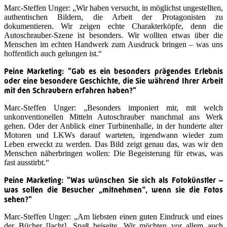
Marc-Steffen Unger: „Wir haben versucht, in möglichst ungestellten,
authentischen Bildern, die Arbeit der Protagonisten zu
dokumentieren. Wir zeigen echte Charakterköpfe, denn die
Autoschrauber-Szene ist besonders. Wir wollten etwas über die
Menschen im echten Handwerk zum Ausdruck bringen – was uns
hoffentlich auch gelungen ist.“
Peine Marketing: "Gab es ein besonders prägendes Erlebnis
oder eine besondere Geschichte, die Sie während Ihrer Arbeit
mit den Schraubern erfahren haben?"
Marc-Steffen Unger: „Besonders imponiert mir, mit welch
unkonventionellen Mitteln Autoschrauber manchmal ans Werk
gehen. Oder der Anblick einer Turbinenhalle, in der hunderte alter
Motoren und LKWs darauf warteten, irgendwann wieder zum
Leben erweckt zu werden. Das Bild zeigt genau das, was wir den
Menschen näherbringen wollen: Die Begeisterung für etwas, was
fast ausstirbt.“
Peine Marketing: "Was wünschen Sie sich als Fotokünstler –
was sollen die Besucher „mitnehmen“, wenn sie die Fotos
sehen?"
Marc-Steffen Unger: „Am liebsten einen guten Eindruck und eines
der Bücher [lacht]. Spaß beiseite. Wir möchten vor allem auch