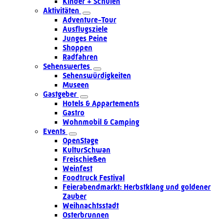
Kinder + Schulen
Aktivitäten
Adventure-Tour
Ausflugsziele
Junges Peine
Shoppen
Radfahren
Sehenswertes
Sehenswürdigkeiten
Museen
Gastgeber
Hotels & Appartements
Gastro
Wohnmobil & Camping
Events
OpenStage
KulturSchwan
Freischießen
Weinfest
Foodtruck Festival
Feierabendmarkt: Herbstklang und goldener
Zauber
Weihnachtsstadt
Osterbrunnen