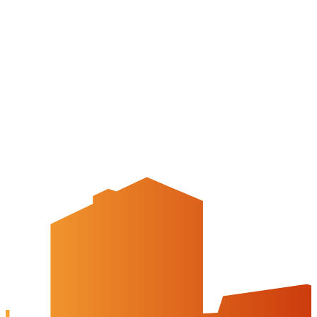
Quicklinks
Tourist-Information
Stadtführungen
APP: Peine2Go
Veranstaltungskalender
Stadt Peine
Peine.NextLevel
Citymanagement
Newsletter
Mediencenter
Kontakt
Peine Marketing GmbH
Breite Str. 58
31224 Peine
05171-545556
welcome@peinemarketing.de
Impressum
Datenschutz
Barrierefreiheit
Öffnungszeiten
montags: geschlossen
dienstags - freitags: 10 bis 16 Uhr
samstags: 10 bis 15 Uhr