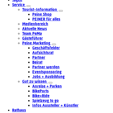
Service
Tourist-Information
Peine Shop
PEINER für alles
Medienbereich
Aktuelle News
Team PeMa
Gästeführer
Peine Marketing
Geschäftsfelder
Aufsichtsrat
Partner
Beirat
Partner werden
Eventsponsoring
Jobs + Ausbildung
Gut zu wissen
Anreise + Parken
BikePorts
Bike+Ride
Spielzeug to go
Infos Aussteller + Künstler
Rathaus