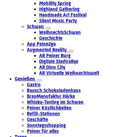
Mobility Spring
Highland Gathering
Handmade Art Festival
Silent Music Party
Schwan
WeihnachtsSchwan
Geschichte
App Peine2go
Augmented Reality
AR Peiner Burg
Digitale Stadtrallye
AR Dino City
AR Virtuelle Weihnachtswelt
Genießen
Gastro
Rausch Schokoladenhaus
BrauManufaktur Härke
Whisky-Tasting im Schwan
Peiner Köstlichkeiten
Refill-Stationen
Geschäfte
Sonntagsshopping
Peiner für alles
Tagen