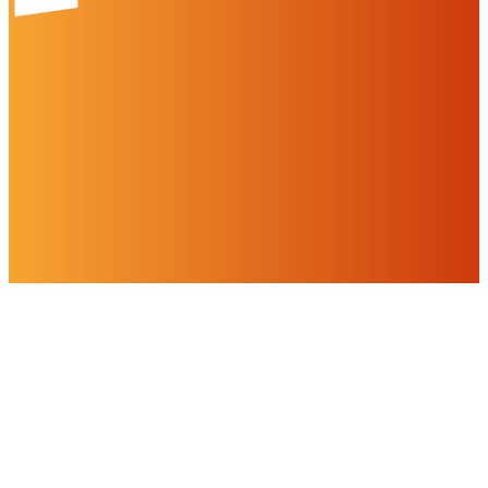
Social Media
Cookies & Drittinhalte
Auf dieser Website werden Cookies und Drittinhalte verwendet. Im
Folgenden können Sie Ihre Zustimmung geben oder widerrufen.
Weitere Informationen finden Sie in unserer
Datenschutzerklärung.
Einstellungen
Alles ablehnen
Alles akzeptieren
OK