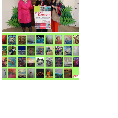
Quicklinks
Tourist-Information
Stadtführungen
APP: Peine2Go
Veranstaltungskalender
Stadt Peine
Peine.NextLevel