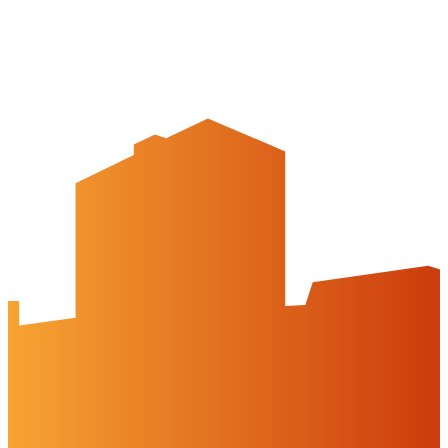
Citymanagement
Newsletter
Mediencenter
Kontakt
Peine Marketing GmbH
Breite Str. 58
31224 Peine
05171-545556
welcome@peinemarketing.de
Impressum
Datenschutz
Barrierefreiheit
Öffnungszeiten
montags: geschlossen
dienstags - freitags: 10 bis 16 Uhr
samstags: 10 bis 15 Uhr
Social Media
Cookies & Drittinhalte
Auf dieser Website werden Cookies und Drittinhalte verwendet. Im