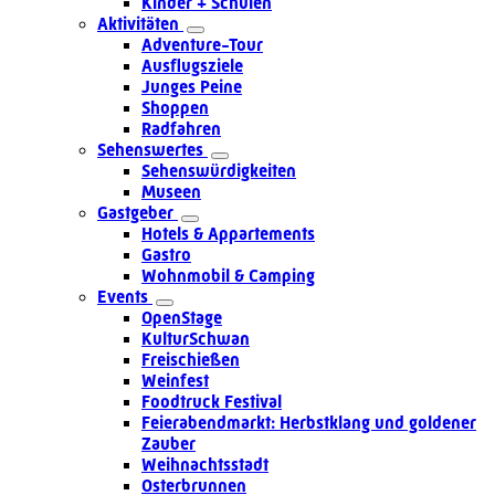
Kinder + Schulen
Aktivitäten
Adventure-Tour
Ausflugsziele
Junges Peine
Shoppen
Radfahren
Sehenswertes
Sehenswürdigkeiten
Museen
Gastgeber
Hotels & Appartements
Gastro
Wohnmobil & Camping
Events
OpenStage
KulturSchwan
Freischießen
Weinfest
Foodtruck Festival
Feierabendmarkt: Herbstklang und goldener
Zauber
Weihnachtsstadt
Osterbrunnen