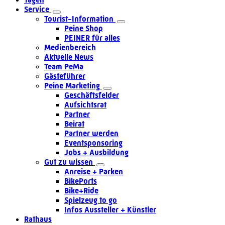
Service
Tourist-Information
Peine Shop
PEINER für alles
Medienbereich
Aktuelle News
Team PeMa
Gästeführer
Peine Marketing
Geschäftsfelder
Aufsichtsrat
Partner
Beirat
Partner werden
Eventsponsoring
Jobs + Ausbildung
Gut zu wissen
Anreise + Parken
BikePorts
Bike+Ride
Spielzeug to go
Infos Aussteller + Künstler
Rathaus