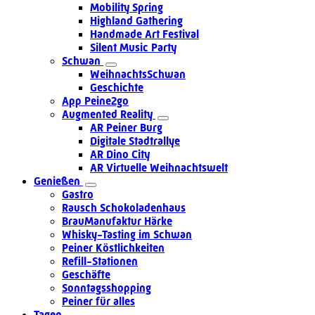
Mobility Spring
Highland Gathering
Handmade Art Festival
Silent Music Party
Schwan
WeihnachtsSchwan
Geschichte
App Peine2go
Augmented Reality
AR Peiner Burg
Digitale Stadtrallye
AR Dino City
AR Virtuelle Weihnachtswelt
Genießen
Gastro
Rausch Schokoladenhaus
BrauManufaktur Härke
Whisky-Tasting im Schwan
Peiner Köstlichkeiten
Refill-Stationen
Geschäfte
Sonntagsshopping
Peiner für alles
Tagen