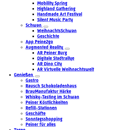
Mobility Spring
Highland Gathering
Handmade Art Festival
Silent Music Party
Schwan
WeihnachtsSchwan
Geschichte
App Peine2go
Augmented Reality
AR Peiner Burg
Digitale Stadtrallye
AR Dino City
AR Virtuelle Weihnachtswelt
Genießen
Gastro
Rausch Schokoladenhaus
BrauManufaktur Härke
Whisky-Tasting im Schwan
Peiner Köstlichkeiten
Refill-Stationen
Geschäfte
Sonntagsshopping
Peiner für alles
Tagen