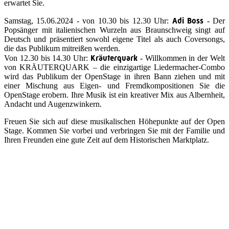
erwartet Sie.
Adi Boss
Samstag, 15.06.2024 - von 10.30 bis 12.30 Uhr:
- Der
Popsänger mit italienischen Wurzeln aus Braunschweig singt auf
Deutsch und präsentiert sowohl eigene Titel als auch Coversongs,
die das Publikum mitreißen werden.
Kräuterquark
Von 12.30 bis 14.30 Uhr:
- Willkommen in der Welt
von KRÄUTERQUARK – die einzigartige Liedermacher-Combo
wird das Publikum der OpenStage in ihren Bann ziehen und mit
einer Mischung aus Eigen- und Fremdkompositionen Sie die
OpenStage erobern. Ihre Musik ist ein kreativer Mix aus Albernheit,
Andacht und Augenzwinkern.
Freuen Sie sich auf diese musikalischen Höhepunkte auf der Open
Stage. Kommen Sie vorbei und verbringen Sie mit der Familie und
Ihren Freunden eine gute Zeit auf dem Historischen Marktplatz.
Quicklinks
Tourist-Information
Stadtführungen
APP: Peine2Go
Veranstaltungskalender
Stadt Peine
Peine.NextLevel
Citymanagement