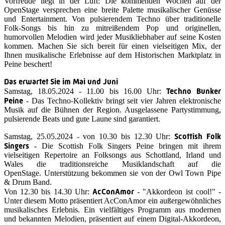
Vorfreude liegt in der Luft: Die kommenden Wochen auf der
OpenStage versprechen eine breite Palette musikalischer Genüsse
und Entertainment. Von pulsierendem Techno über traditionelle
Folk-Songs bis hin zu mitreißendem Pop und originellen,
humorvollen Melodien wird jeder Musikliebhaber auf seine Kosten
kommen. Machen Sie sich bereit für einen vielseitigen Mix, der
Ihnen musikalische Erlebnisse auf dem Historischen Marktplatz in
Peine beschert!
Das erwartet Sie im Mai und Juni
Techno Bunker
Samstag, 18.05.2024 - 11.00 bis 16.00 Uhr:
Peine
- Das Techno-Kollektiv bringt seit vier Jahren elektronische
Musik auf die Bühnen der Region. Ausgelassene Partystimmung,
pulsierende Beats und gute Laune sind garantiert.
Scottish Folk
Samstag, 25.05.2024 - von 10.30 bis 12.30 Uhr:
Singers
- Die Scottish Folk Singers Peine bringen mit ihrem
vielseitigen Repertoire an Folksongs aus Schottland, Irland und
Wales die traditionsreiche Musiklandschaft auf die
OpenStage. Unterstützung bekommen sie von der Owl Town Pipe
& Drum Band.
AcConAmor
Von 12.30 bis 14.30 Uhr:
- "Akkordeon ist cool!" -
Unter diesem Motto präsentiert AcConAmor ein außergewöhnliches
musikalisches Erlebnis. Ein vielfältiges Programm aus modernen
und bekannten Melodien, präsentiert auf einem Digital-Akkordeon,