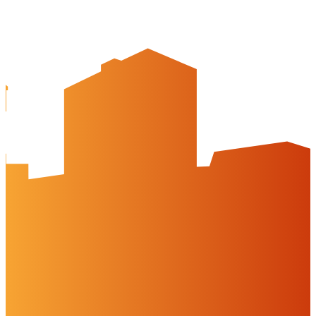
Newsletter
Mediencenter
Kontakt
Peine Marketing GmbH
Breite Str. 58
31224 Peine
05171-545556
welcome@peinemarketing.de
Impressum
Datenschutz
Barrierefreiheit
Öffnungszeiten
montags: geschlossen
dienstags - freitags: 10 bis 16 Uhr
samstags: 10 bis 15 Uhr
Social Media
Cookies & Drittinhalte
Auf dieser Website werden Cookies und Drittinhalte verwendet. Im
Folgenden können Sie Ihre Zustimmung geben oder widerrufen.