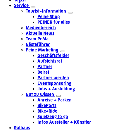
Service
Tourist-Information
Peine Shop
PEINER für alles
Medienbereich
Aktuelle News
Team PeMa
Gästeführer
Peine Marketing
Geschäftsfelder
Aufsichtsrat
Partner
Beirat
Partner werden
Eventsponsoring
Jobs + Ausbildung
Gut zu wissen
Anreise + Parken
BikePorts
Bike+Ride
Spielzeug to go
Infos Aussteller + Künstler
Rathaus