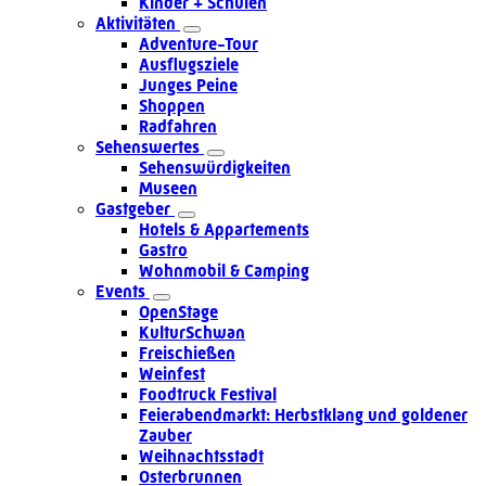
Kinder + Schulen
Aktivitäten
Adventure-Tour
Ausflugsziele
Junges Peine
Shoppen
Radfahren
Sehenswertes
Sehenswürdigkeiten
Museen
Gastgeber
Hotels & Appartements
Gastro
Wohnmobil & Camping
Events
OpenStage
KulturSchwan
Freischießen
Weinfest
Foodtruck Festival
Feierabendmarkt: Herbstklang und goldener
Zauber
Weihnachtsstadt
Osterbrunnen