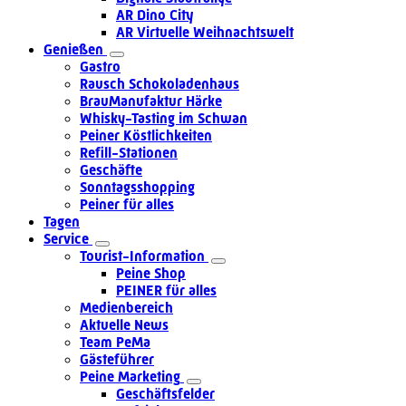
AR Dino City
AR Virtuelle Weihnachtswelt
Genießen
Gastro
Rausch Schokoladenhaus
BrauManufaktur Härke
Whisky-Tasting im Schwan
Peiner Köstlichkeiten
Refill-Stationen
Geschäfte
Sonntagsshopping
Peiner für alles
Tagen
Service
Tourist-Information
Peine Shop
PEINER für alles
Medienbereich
Aktuelle News
Team PeMa
Gästeführer
Peine Marketing
Geschäftsfelder