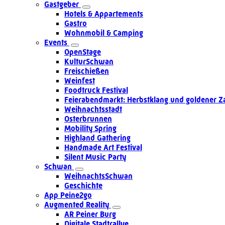
Gastgeber
Hotels & Appartements
Gastro
Wohnmobil & Camping
Events
OpenStage
KulturSchwan
Freischießen
Weinfest
Foodtruck Festival
Feierabendmarkt: Herbstklang und goldener Z
Weihnachtsstadt
Osterbrunnen
Mobility Spring
Highland Gathering
Handmade Art Festival
Silent Music Party
Schwan
WeihnachtsSchwan
Geschichte
App Peine2go
Augmented Reality
AR Peiner Burg
Digitale Stadtrallye