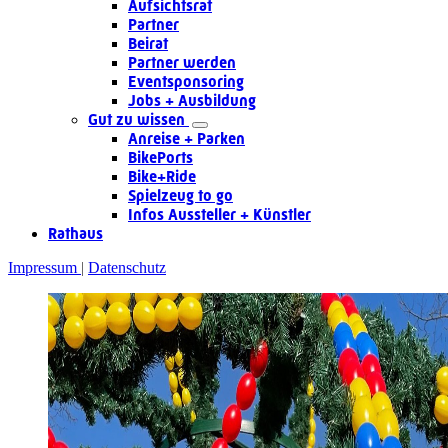
Aufsichtsrat
Partner
Beirat
Partner werden
Eventsponsoring
Jobs + Ausbildung
Gut zu wissen
Anreise + Parken
BikePorts
Bike+Ride
Spielzeug to go
Infos Aussteller + Künstler
Rathaus
Impressum
Datenschutz