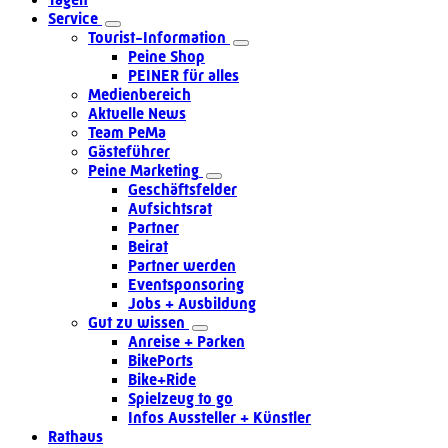
Service
Tourist-Information
Peine Shop
PEINER für alles
Medienbereich
Aktuelle News
Team PeMa
Gästeführer
Peine Marketing
Geschäftsfelder
Aufsichtsrat
Partner
Beirat
Partner werden
Eventsponsoring
Jobs + Ausbildung
Gut zu wissen
Anreise + Parken
BikePorts
Bike+Ride
Spielzeug to go
Infos Aussteller + Künstler
Rathaus