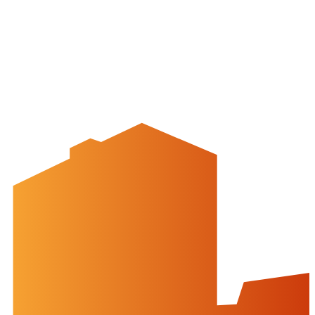
Mediencenter
Kontakt
Peine Marketing GmbH
Breite Str. 58
31224 Peine
05171-545556
welcome@peinemarketing.de
Impressum
Datenschutz
Barrierefreiheit
Öffnungszeiten
montags: geschlossen
dienstags - freitags: 10 bis 16 Uhr
samstags: 10 bis 15 Uhr
Social Media
Cookies & Drittinhalte
Auf dieser Website werden Cookies und Drittinhalte verwendet. Im
Folgenden können Sie Ihre Zustimmung geben oder widerrufen.
Weitere Informationen finden Sie in unserer
Datenschutzerklärung.