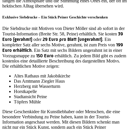
fangen die Atmosphäre und die Stimmung eines Ortes ein, der oft im
hektischen Alltag übersehen wird.
Exklusive Siebdrucke – Ein Stück Peiner Geschichte verschenken
Die Siebdrucke mit Motiven von Dieter Möller sind ab sofort in der
39
Tourist-Information (Breite Str. 58, Peine) erhältlich. Sie kosten
Euro (gerahmt)
29 Euro pro Blatt (ungerahmt)
oder
. Ein
199
kompletter Satz aller sechs Motive, gerahmt, ist zum Preis von
Euro erhältlich
. Ein Satz mit sechs Bildern ungerahmt ist in einer
150 Euro
Vorzugsmappe zu
erhältlich. Zu jedem Bild gibt es zudem
kostenlos eine detaillierte Beschreibung des dargestellten Motivs.
Die erhältlichen Motive zeigen:
Altes Rathaus mit Jakobikirche
Das Amtmann Ziegler Haus
Herzberg mit Wasserturm
Horstkapelle
Stadtansicht Peine
Töpfers Mühle
Diese Geschenkidee für Kunstliebhaber oder Menschen, die eine
besondere Verbindung zu Peine haben, kann in der Tourist-
Information angeschaut werden. Mit diesen Bildern schenkt man
nicht nur ein Stück Kunst, sondern auch ein Stück Peiner