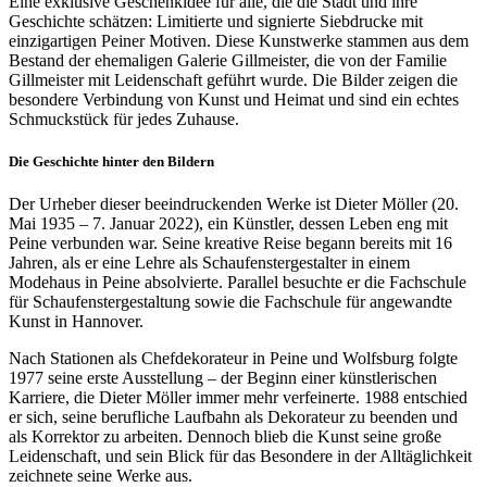
Eine exklusive Geschenkidee für alle, die die Stadt und ihre
Geschichte schätzen: Limitierte und signierte Siebdrucke mit
einzigartigen Peiner Motiven. Diese Kunstwerke stammen aus dem
Bestand der ehemaligen Galerie Gillmeister, die von der Familie
Gillmeister mit Leidenschaft geführt wurde. Die Bilder zeigen die
besondere Verbindung von Kunst und Heimat und sind ein echtes
Schmuckstück für jedes Zuhause.
Die Geschichte hinter den Bildern
Der Urheber dieser beeindruckenden Werke ist Dieter Möller (20.
Mai 1935 – 7. Januar 2022), ein Künstler, dessen Leben eng mit
Peine verbunden war. Seine kreative Reise begann bereits mit 16
Jahren, als er eine Lehre als Schaufenstergestalter in einem
Modehaus in Peine absolvierte. Parallel besuchte er die Fachschule
für Schaufenstergestaltung sowie die Fachschule für angewandte
Kunst in Hannover.
Nach Stationen als Chefdekorateur in Peine und Wolfsburg folgte
1977 seine erste Ausstellung – der Beginn einer künstlerischen
Karriere, die Dieter Möller immer mehr verfeinerte. 1988 entschied
er sich, seine berufliche Laufbahn als Dekorateur zu beenden und
als Korrektor zu arbeiten. Dennoch blieb die Kunst seine große
Leidenschaft, und sein Blick für das Besondere in der Alltäglichkeit
zeichnete seine Werke aus.