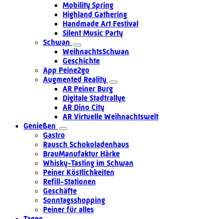
Mobility Spring
Highland Gathering
Handmade Art Festival
Silent Music Party
Schwan
WeihnachtsSchwan
Geschichte
App Peine2go
Augmented Reality
AR Peiner Burg
Digitale Stadtrallye
AR Dino City
AR Virtuelle Weihnachtswelt
Genießen
Gastro
Rausch Schokoladenhaus
BrauManufaktur Härke
Whisky-Tasting im Schwan
Peiner Köstlichkeiten
Refill-Stationen
Geschäfte
Sonntagsshopping
Peiner für alles
Tagen