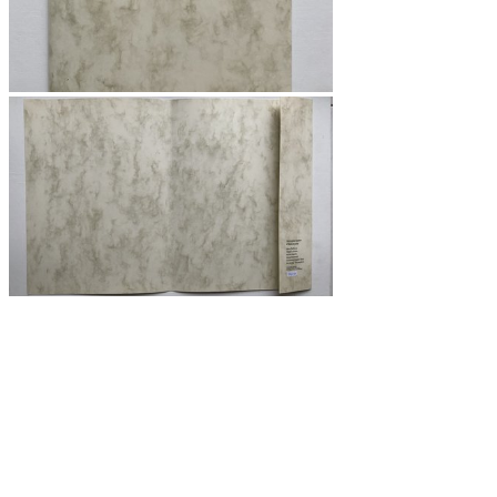
Quicklinks
Tourist-Information
Stadtführungen
APP: Peine2Go
Veranstaltungskalender
Stadt Peine
Peine.NextLevel
Citymanagement
Newsletter