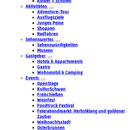
Kinder + Schulen
Aktivitäten
Adventure-Tour
Ausflugsziele
Junges Peine
Shoppen
Radfahren
Sehenswertes
Sehenswürdigkeiten
Museen
Gastgeber
Hotels & Appartements
Gastro
Wohnmobil & Camping
Events
OpenStage
KulturSchwan
Freischießen
Weinfest
Foodtruck Festival
Feierabendmarkt: Herbstklang und goldener
Zauber
Weihnachtsstadt
Osterbrunnen