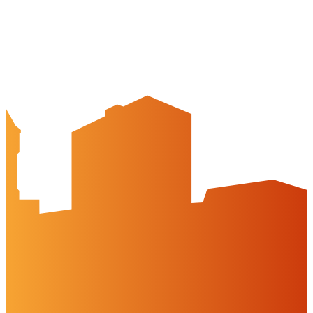
APP: Peine2Go
Veranstaltungskalender
Stadt Peine
Peine.NextLevel
Citymanagement
Newsletter
Mediencenter
Kontakt
Peine Marketing GmbH
Breite Str. 58
31224 Peine
05171-545556
welcome@peinemarketing.de
Impressum
Datenschutz
Barrierefreiheit
Öffnungszeiten
montags: geschlossen
dienstags - freitags: 10 bis 16 Uhr
samstags: 10 bis 15 Uhr
Social Media