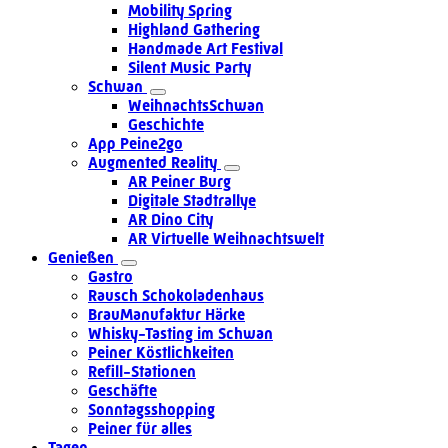
Mobility Spring
Highland Gathering
Handmade Art Festival
Silent Music Party
Schwan
WeihnachtsSchwan
Geschichte
App Peine2go
Augmented Reality
AR Peiner Burg
Digitale Stadtrallye
AR Dino City
AR Virtuelle Weihnachtswelt
Genießen
Gastro
Rausch Schokoladenhaus
BrauManufaktur Härke
Whisky-Tasting im Schwan
Peiner Köstlichkeiten
Refill-Stationen
Geschäfte
Sonntagsshopping
Peiner für alles
Tagen