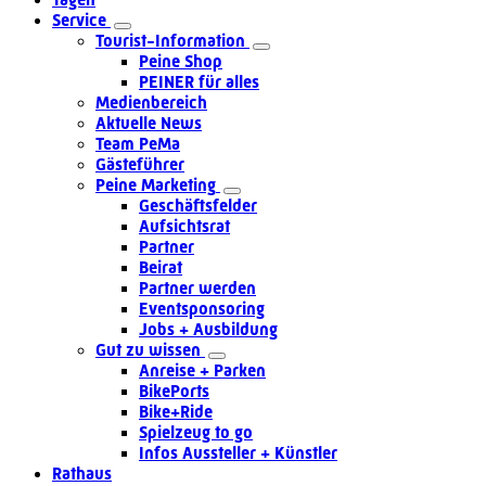
Service
Tourist-Information
Peine Shop
PEINER für alles
Medienbereich
Aktuelle News
Team PeMa
Gästeführer
Peine Marketing
Geschäftsfelder
Aufsichtsrat
Partner
Beirat
Partner werden
Eventsponsoring
Jobs + Ausbildung
Gut zu wissen
Anreise + Parken
BikePorts
Bike+Ride
Spielzeug to go
Infos Aussteller + Künstler
Rathaus