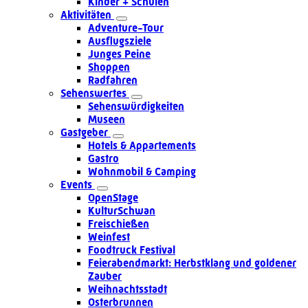
Kinder + Schulen
Aktivitäten
Adventure-Tour
Ausflugsziele
Junges Peine
Shoppen
Radfahren
Sehenswertes
Sehenswürdigkeiten
Museen
Gastgeber
Hotels & Appartements
Gastro
Wohnmobil & Camping
Events
OpenStage
KulturSchwan
Freischießen
Weinfest
Foodtruck Festival
Feierabendmarkt: Herbstklang und goldener
Zauber
Weihnachtsstadt
Osterbrunnen