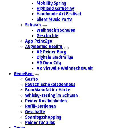
Mobility Spring
Highland Gathering
Handmade Art Festival
Silent Music Party
Schwan
WeihnachtsSchwan
Geschichte
App Peine2go
Augmented Reality
AR Peiner Burg
Digitale Stadtrallye
AR Dino City
AR Virtuelle Weihnachtswelt
Genießen
Gastro
Rausch Schokoladenhaus
BrauManufaktur Härke
Whisky-Tasting im Schwan
Peiner Köstlichkeiten
Refill-Stationen
Geschäfte
Sonntagsshopping
Peiner für alles
Tagen