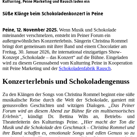
Kulturring, Peine Marketing und Rausch laden ein
Süße Klänge beim Schokoladenkonzert in Peine
Peine, 12. November 2025.
Wenn Musik und Schokolade
miteinander verschmelzen, entsteht im Peiner Forum ein
außergewöhnliches Konzerterlebnis. Sängerin Christina Rommel
bringt dort gemeinsam mit ihrer Band und einem Chocolatier am
Freitag, 30. Januar 2026, ihr international einzigartiges Show-
Konzept „Schokolade – das Konzert“ auf die Bühne. Eingeladen
wird zu diesem Genussabend vom Kulturring Peine in Kooperation
mit Peine Marketing und der
Schokoladenfabrik Rausch
.
Konzerterlebnis und Schokoladengenuss
Zu den Klängen der Songs von Christina Rommel beginnt eine süße
musikalische Reise durch die Welt der Schokolade, garniert mit
genussvollen Geschichten und witzigen Dialogen.
„Das Peiner
Forum wird an diesem Abend zur Bühne für ein multisensorisches
Erlebnis“,
kündigt Dr. Bettina Wilts an, Betriebs- und
Theaterleiterin des Kulturrings Peine.
„Hier macht der Ton die
Musik und die Schokolade den Geschmack – Christina Rommel und
ihre Band schaffen es, emotionale Songs und edlen Genuss so zu