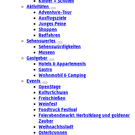
Kinder + Schulen
Aktivitäten
Adventure-Tour
Ausflugsziele
Junges Peine
Shoppen
Radfahren
Sehenswertes
Sehenswürdigkeiten
Museen
Gastgeber
Hotels & Appartements
Gastro
Wohnmobil & Camping
Events
OpenStage
KulturSchwan
Freischießen
Weinfest
Foodtruck Festival
Feierabendmarkt: Herbstklang und goldener
Zauber
Weihnachtsstadt
Osterbrunnen