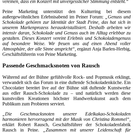
vereinen, dass ein Konzert mit unvergesslicher Stimmung entsteht.“
Peine Marketing unterstützt den Kulturring bei diesem
außergewöhnlichen Erlebnisabend im Peiner Forum:
„Genuss und
Schokolade gehören zur Identität der Stadt Peine, das hat sich in
unserem Markenprozess herauskristallisiert. Deshalb arbeiten wir
intensiv daran, Schokolade und Genuss auch im Alltag erlebbar zu
gestalten. Dieses Konzert vereint Erlebnis und Schokoladengenuss
auf besondere Weise. Wir freuen uns auf einen Abend voller
Atmosphäre, der alle Sinne anspricht“,
ergänzt Anja Barlen-Herbig,
Geschäftsführerin von Peine Marketing.
Passende Geschmacksnoten von Rausch
Während auf der Bühne gefühlvolle Rock- und Popmusik erklingt,
verwandelt sich das Forum in eine duftende Schokoladenküche. Ein
Chocolatier bereitet live auf der Bühne süß duftende Kunstwerke
aus edler Rausch-Schokolade zu – und natürlich werden diese
kunstvollen Kreationen höchster Handwerkskunst auch dem
Publikum zum Probieren serviert.
„Die Geschmacksnoten unserer Edelkakao-Schokoladen
harmonieren hervorragend mit der Musik von Christina Rommel“,
erklärt Robert Rausch, Geschäftsführer der Schokoladenfabrik
Rausch in Peine.
„Zusammen mit unserer Leidenschaft für