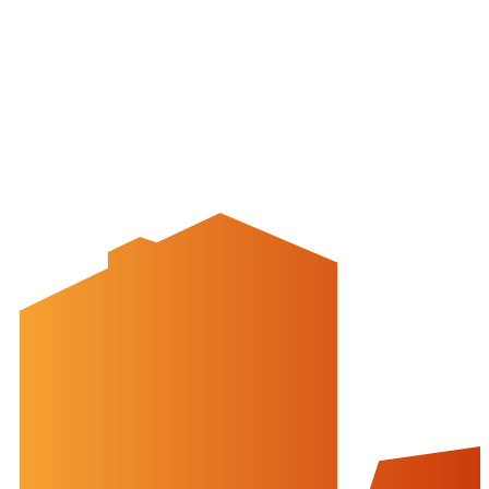
Newsletter
Mediencenter
Kontakt
Peine Marketing GmbH
Breite Str. 58
31224 Peine
05171-545556
welcome@peinemarketing.de
Impressum
Datenschutz
Barrierefreiheit
Öffnungszeiten
montags: geschlossen
dienstags - freitags: 10 bis 16 Uhr
samstags: 10 bis 15 Uhr
Social Media
Cookies & Drittinhalte
Auf dieser Website werden Cookies und Drittinhalte verwendet. Im
Folgenden können Sie Ihre Zustimmung geben oder widerrufen.