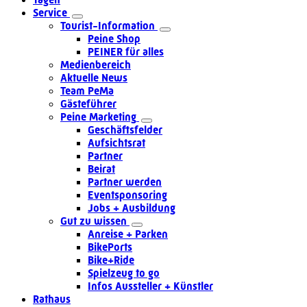
Service
Tourist-Information
Peine Shop
PEINER für alles
Medienbereich
Aktuelle News
Team PeMa
Gästeführer
Peine Marketing
Geschäftsfelder
Aufsichtsrat
Partner
Beirat
Partner werden
Eventsponsoring
Jobs + Ausbildung
Gut zu wissen
Anreise + Parken
BikePorts
Bike+Ride
Spielzeug to go
Infos Aussteller + Künstler
Rathaus