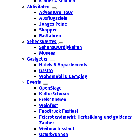
Kinder + Schulen
Aktivitäten
Adventure-Tour
Ausflugsziele
Junges Peine
Shoppen
Radfahren
Sehenswertes
Sehenswürdigkeiten
Museen
Gastgeber
Hotels & Appartements
Gastro
Wohnmobil & Camping
Events
OpenStage
KulturSchwan
Freischießen
Weinfest
Foodtruck Festival
Feierabendmarkt: Herbstklang und goldener
Zauber
Weihnachtsstadt
Osterbrunnen