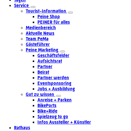
Service
Tourist-Information
Peine Shop
PEINER für alles
Medienbereich
Aktuelle News
Team PeMa
Gästeführer
Peine Marketing
Geschäftsfelder
Aufsichtsrat
Partner
Beirat
Partner werden
Eventsponsoring
Jobs + Ausbildung
Gut zu wissen
Anreise + Parken
BikePorts
Bike+Ride
Spielzeug to go
Infos Aussteller + Künstler
Rathaus