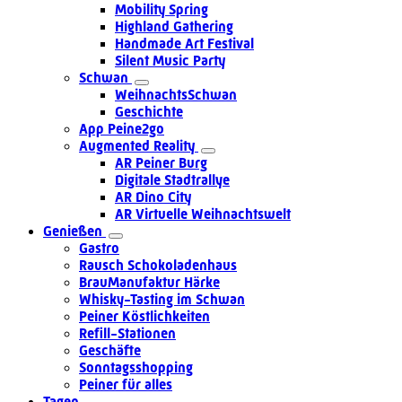
Mobility Spring
Highland Gathering
Handmade Art Festival
Silent Music Party
Schwan
WeihnachtsSchwan
Geschichte
App Peine2go
Augmented Reality
AR Peiner Burg
Digitale Stadtrallye
AR Dino City
AR Virtuelle Weihnachtswelt
Genießen
Gastro
Rausch Schokoladenhaus
BrauManufaktur Härke
Whisky-Tasting im Schwan
Peiner Köstlichkeiten
Refill-Stationen
Geschäfte
Sonntagsshopping
Peiner für alles
Tagen