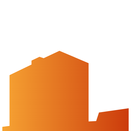
Newsletter
Mediencenter
Kontakt
Peine Marketing GmbH
Breite Str. 58
31224 Peine
05171-545556
welcome@peinemarketing.de
Impressum
Datenschutz
Barrierefreiheit
Öffnungszeiten
montags: geschlossen
dienstags - freitags: 10 bis 16 Uhr
samstags: 10 bis 15 Uhr
Social Media
Cookies & Drittinhalte
Auf dieser Website werden Cookies und Drittinhalte verwendet. Im