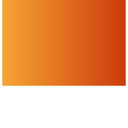
Folgenden können Sie Ihre Zustimmung geben oder widerrufen.
Weitere Informationen finden Sie in unserer
Datenschutzerklärung.
Einstellungen
Alles ablehnen
Alles akzeptieren
OK