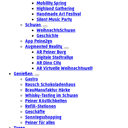
Mobility Spring
Highland Gathering
Handmade Art Festival
Silent Music Party
Schwan
WeihnachtsSchwan
Geschichte
App Peine2go
Augmented Reality
AR Peiner Burg
Digitale Stadtrallye
AR Dino City
AR Virtuelle Weihnachtswelt
Genießen
Gastro
Rausch Schokoladenhaus
BrauManufaktur Härke
Whisky-Tasting im Schwan
Peiner Köstlichkeiten
Refill-Stationen
Geschäfte
Sonntagsshopping
Peiner für alles
Tagen