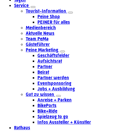
Service
Tourist-Information
Peine Shop
PEINER für alles
Medienbereich
Aktuelle News
Team PeMa
Gästeführer
Peine Marketing
Geschäftsfelder
Aufsichtsrat
Partner
Beirat
Partner werden
Eventsponsoring
Jobs + Ausbildung
Gut zu wissen
Anreise + Parken
BikePorts
Bike+Ride
Spielzeug to go
Infos Aussteller + Künstler
Rathaus