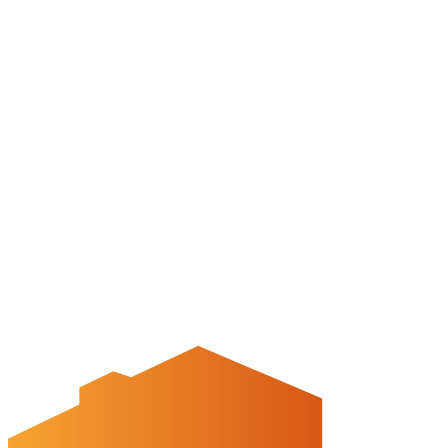
Stadtführungen
APP: Peine2Go
Veranstaltungskalender
Stadt Peine
Peine.NextLevel
Citymanagement
Newsletter
Mediencenter
Kontakt
Peine Marketing GmbH
Breite Str. 58
31224 Peine
05171-545556
welcome@peinemarketing.de
Impressum
Datenschutz
Barrierefreiheit
Öffnungszeiten
montags: geschlossen
dienstags - freitags: 10 bis 16 Uhr
samstags: 10 bis 15 Uhr
Social Media