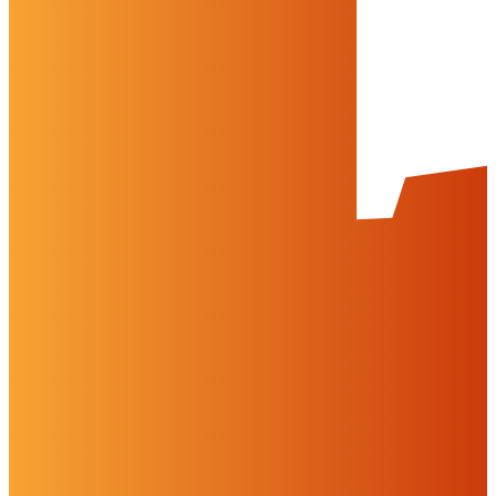
Cookies & Drittinhalte
Auf dieser Website werden Cookies und Drittinhalte verwendet. Im
Folgenden können Sie Ihre Zustimmung geben oder widerrufen.
Weitere Informationen finden Sie in unserer
Datenschutzerklärung.
Einstellungen
Alles ablehnen
Alles akzeptieren
OK