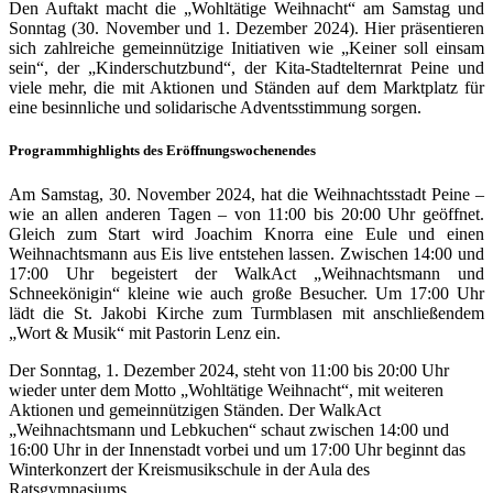
Den Auftakt macht die „Wohltätige Weihnacht“ am Samstag und
Sonntag (30. November und 1. Dezember 2024). Hier präsentieren
sich zahlreiche gemeinnützige Initiativen wie „Keiner soll einsam
sein“, der „Kinderschutzbund“, der Kita-Stadtelternrat Peine und
viele mehr, die mit Aktionen und Ständen auf dem Marktplatz für
eine besinnliche und solidarische Adventsstimmung sorgen.
Programmhighlights des Eröffnungswochenendes
Am Samstag, 30. November 2024, hat die Weihnachtsstadt Peine –
wie an allen anderen Tagen – von 11:00 bis 20:00 Uhr geöffnet.
Gleich zum Start wird Joachim Knorra eine Eule und einen
Weihnachtsmann aus Eis live entstehen lassen. Zwischen 14:00 und
17:00 Uhr begeistert der WalkAct „Weihnachtsmann und
Schneekönigin“ kleine wie auch große Besucher. Um 17:00 Uhr
lädt die St. Jakobi Kirche zum Turmblasen mit anschließendem
„Wort & Musik“ mit Pastorin Lenz ein.
Der Sonntag, 1. Dezember 2024, steht von 11:00 bis 20:00 Uhr
wieder unter dem Motto „Wohltätige Weihnacht“, mit weiteren
Aktionen und gemeinnützigen Ständen. Der WalkAct
„Weihnachtsmann und Lebkuchen“ schaut zwischen 14:00 und
16:00 Uhr in der Innenstadt vorbei und um 17:00 Uhr beginnt das
Winterkonzert der Kreismusikschule in der Aula des
Ratsgymnasiums.