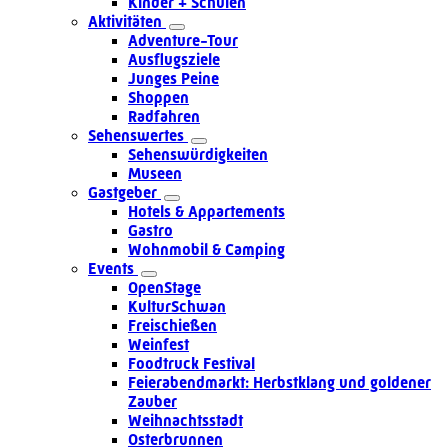
Kinder + Schulen
Aktivitäten
Adventure-Tour
Ausflugsziele
Junges Peine
Shoppen
Radfahren
Sehenswertes
Sehenswürdigkeiten
Museen
Gastgeber
Hotels & Appartements
Gastro
Wohnmobil & Camping
Events
OpenStage
KulturSchwan
Freischießen
Weinfest
Foodtruck Festival
Feierabendmarkt: Herbstklang und goldener
Zauber
Weihnachtsstadt
Osterbrunnen