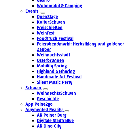
Gastro
Wohnmobil & Camping
Events
OpenStage
KulturSchwan
Freischießen
Weinfest
Foodtruck Festival
Feierabendmarkt: Herbstklang und goldener
Zauber
Weihnachtsstadt
Osterbrunnen
Mobility Spring
Highland Gathering
Handmade Art Festival
Silent Music Party
Schwan
WeihnachtsSchwan
Geschichte
App Peine2go
Augmented Reality
AR Peiner Burg
Digitale Stadtrallye
AR Dino City