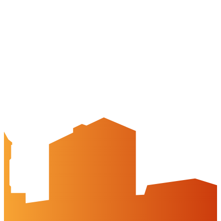
Quicklinks
Tourist-Information
Stadtführungen
APP: Peine2Go
Veranstaltungskalender
Stadt Peine
Peine.NextLevel
Citymanagement
Newsletter
Mediencenter
Kontakt
Peine Marketing GmbH
Breite Str. 58
31224 Peine
05171-545556
welcome@peinemarketing.de
Impressum
Datenschutz
Barrierefreiheit
Öffnungszeiten
montags: geschlossen