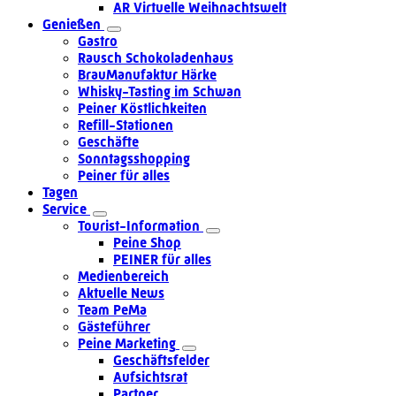
AR Virtuelle Weihnachtswelt
Genießen
Gastro
Rausch Schokoladenhaus
BrauManufaktur Härke
Whisky-Tasting im Schwan
Peiner Köstlichkeiten
Refill-Stationen
Geschäfte
Sonntagsshopping
Peiner für alles
Tagen
Service
Tourist-Information
Peine Shop
PEINER für alles
Medienbereich
Aktuelle News
Team PeMa
Gästeführer
Peine Marketing
Geschäftsfelder
Aufsichtsrat
Partner