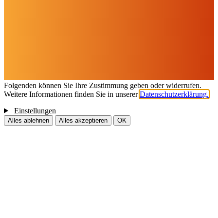
dienstags - freitags: 10 bis 16 Uhr
samstags: 10 bis 15 Uhr
Social Media
Cookies & Drittinhalte
Auf dieser Website werden Cookies und Drittinhalte verwendet. Im
Folgenden können Sie Ihre Zustimmung geben oder widerrufen.
Weitere Informationen finden Sie in unserer
Datenschutzerklärung.
Einstellungen
Alles ablehnen
Alles akzeptieren
OK