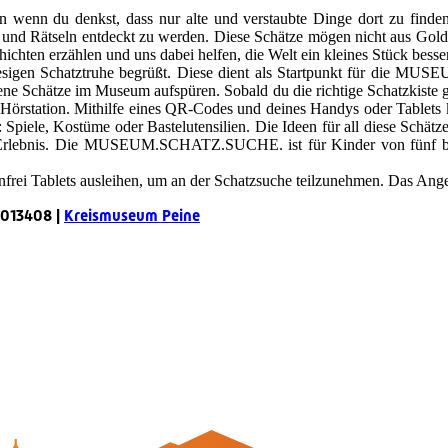
n wenn du denkst, dass nur alte und verstaubte Dinge dort zu find
n und Rätseln entdeckt zu werden. Diese Schätze mögen nicht aus Gold
ichten erzählen und uns dabei helfen, die Welt ein kleines Stück besse
iesigen Schatztruhe begrüßt. Diese dient als Startpunkt für die 
e Schätze im Museum aufspüren. Sobald du die richtige Schatzkiste gef
ive Hörstation. Mithilfe eines QR-Codes und deines Handys oder Table
t: Spiele, Kostüme oder Bastelutensilien. Die Ideen für all diese Sch
Erlebnis. Die MUSEUM.SCHATZ.SUCHE. ist für Kinder von fünf bis 
frei Tablets ausleihen, um an der Schatzsuche teilzunehmen. Das Angebo
-4013408 |
Kreismuseum Peine