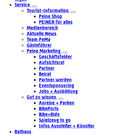
Service
Tourist-Information
Peine Shop
PEINER für alles
Medienbereich
Aktuelle News
Team PeMa
Gästeführer
Peine Marketing
Geschäftsfelder
Aufsichtsrat
Partner
Beirat
Partner werden
Eventsponsoring
Jobs + Ausbildung
Gut zu wissen
Anreise + Parken
BikePorts
Bike+Ride
Spielzeug to go
Infos Aussteller + Künstler
Rathaus