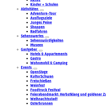
Kinder + Schulen
Aktivitäten
Adventure-Tour
Ausflugsziele
Junges Peine
Shoppen
Radfahren
Sehenswertes
Sehenswürdigkeiten
Museen
Gastgeber
Hotels & Appartements
Gastro
Wohnmobil & Camping
Events
OpenStage
KulturSchwan
Freischießen
Weinfest
Foodtruck Festival
Feierabendmarkt: Herbstklang und goldener Z
Weihnachtsstadt
Osterbrunnen