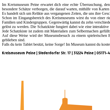
Im Kreismuseum Peine erwartet dich eine echte Überraschung, den
besondere Schätze verborgen, die darauf warten, mithilfe von Karte
Es handelt sich um Relikte aus vergangenen Zeiten, die uns ihre Gesch
Schon im Eingangsbereich des Kreismuseums wirst du von einer r
Familien und Kindergruppen. Gegenwärtig kannst du zehn verschieden
gelöst zu werden. Die Schatzkiste fungiert dabei wie eine interakt
Jede Schatzkiste ist zudem mit Materialien zum Selbermachen gefüll
Auf diese Weise wird der Museumsbesuch zu einem spielerischen 
geblieben sind.
Falls du kein Tablet besitzt, keine Sorge! Im Museum kannst du kosten
Kreismuseum Peine | Stederdorfer Str. 17 | 31224 Peine | 05171
Quicklinks
Tourist-Information
Stadtführungen
APP: Peine2Go
Veranstaltungskalender
Stadt Peine
Peine.NextLevel
Citymanagement
Newsletter
Mediencenter
Kontakt