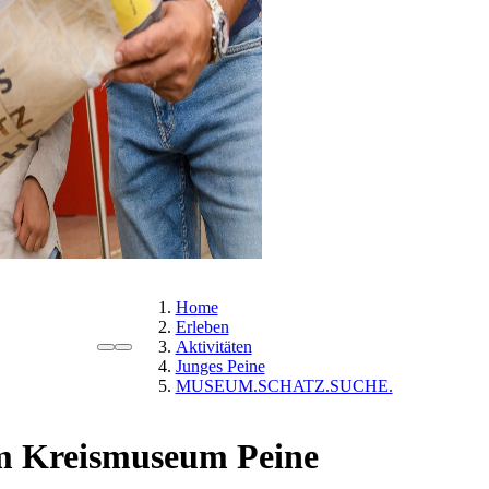
Home
Erleben
Aktivitäten
Junges Peine
MUSEUM.SCHATZ.SUCHE.
Kreismuseum Peine