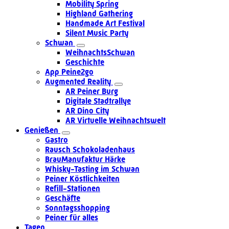
Mobility Spring
Highland Gathering
Handmade Art Festival
Silent Music Party
Schwan
WeihnachtsSchwan
Geschichte
App Peine2go
Augmented Reality
AR Peiner Burg
Digitale Stadtrallye
AR Dino City
AR Virtuelle Weihnachtswelt
Genießen
Gastro
Rausch Schokoladenhaus
BrauManufaktur Härke
Whisky-Tasting im Schwan
Peiner Köstlichkeiten
Refill-Stationen
Geschäfte
Sonntagsshopping
Peiner für alles
Tagen