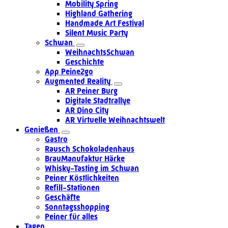
Mobility Spring
Highland Gathering
Handmade Art Festival
Silent Music Party
Schwan
WeihnachtsSchwan
Geschichte
App Peine2go
Augmented Reality
AR Peiner Burg
Digitale Stadtrallye
AR Dino City
AR Virtuelle Weihnachtswelt
Genießen
Gastro
Rausch Schokoladenhaus
BrauManufaktur Härke
Whisky-Tasting im Schwan
Peiner Köstlichkeiten
Refill-Stationen
Geschäfte
Sonntagsshopping
Peiner für alles
Tagen