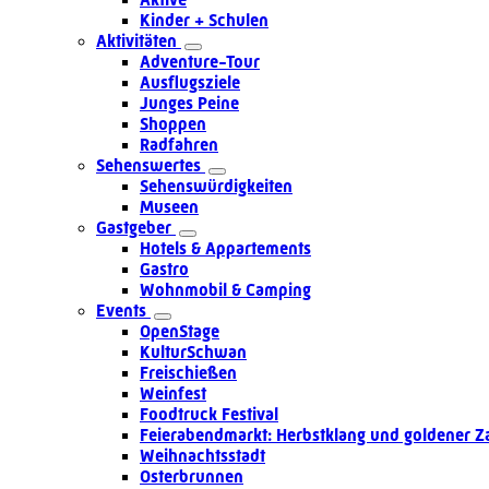
Kinder + Schulen
Aktivitäten
Adventure-Tour
Ausflugsziele
Junges Peine
Shoppen
Radfahren
Sehenswertes
Sehenswürdigkeiten
Museen
Gastgeber
Hotels & Appartements
Gastro
Wohnmobil & Camping
Events
OpenStage
KulturSchwan
Freischießen
Weinfest
Foodtruck Festival
Feierabendmarkt: Herbstklang und goldener Z
Weihnachtsstadt
Osterbrunnen