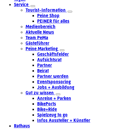
Service
Tourist-Information
Peine Shop
PEINER für alles
Medienbereich
Aktuelle News
Team PeMa
Gästeführer
Peine Marketing
Geschäftsfelder
Aufsichtsrat
Partner
Beirat
Partner werden
Eventsponsoring
Jobs + Ausbildung
Gut zu wissen
Anreise + Parken
BikePorts
Bike+Ride
Spielzeug to go
Infos Aussteller + Künstler
Rathaus