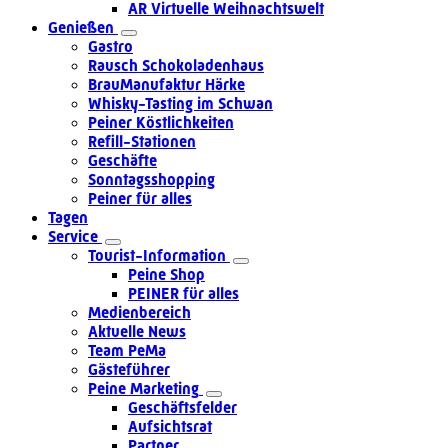
AR Virtuelle Weihnachtswelt
Genießen
Gastro
Rausch Schokoladenhaus
BrauManufaktur Härke
Whisky-Tasting im Schwan
Peiner Köstlichkeiten
Refill-Stationen
Geschäfte
Sonntagsshopping
Peiner für alles
Tagen
Service
Tourist-Information
Peine Shop
PEINER für alles
Medienbereich
Aktuelle News
Team PeMa
Gästeführer
Peine Marketing
Geschäftsfelder
Aufsichtsrat
Partner