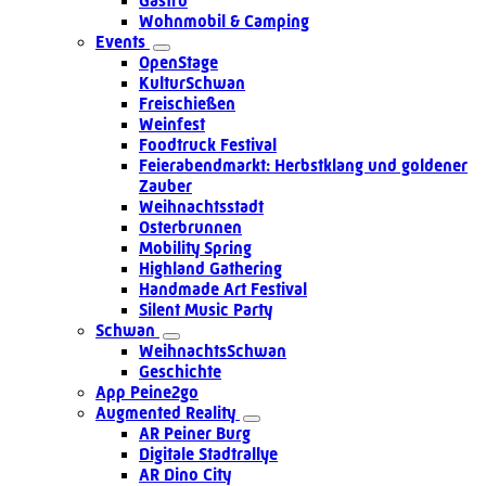
Gastro
Wohnmobil & Camping
Events
OpenStage
KulturSchwan
Freischießen
Weinfest
Foodtruck Festival
Feierabendmarkt: Herbstklang und goldener
Zauber
Weihnachtsstadt
Osterbrunnen
Mobility Spring
Highland Gathering
Handmade Art Festival
Silent Music Party
Schwan
WeihnachtsSchwan
Geschichte
App Peine2go
Augmented Reality
AR Peiner Burg
Digitale Stadtrallye
AR Dino City