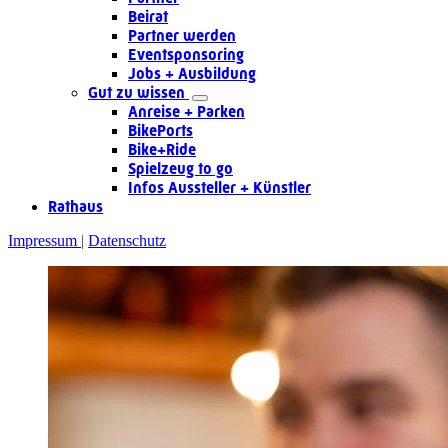
Beirat
Partner werden
Eventsponsoring
Jobs + Ausbildung
Gut zu wissen
Anreise + Parken
BikePorts
Bike+Ride
Spielzeug to go
Infos Aussteller + Künstler
Rathaus
Impressum
Datenschutz