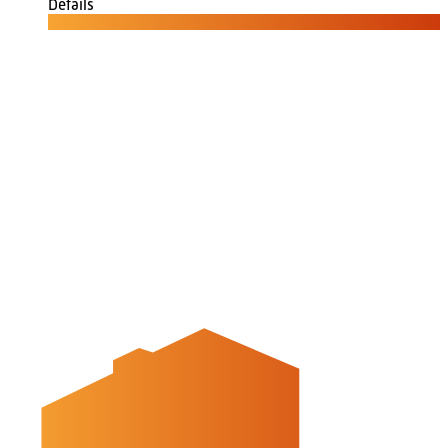
Details
Quicklinks
Tourist-Information
Stadtführungen
APP: Peine2Go
Veranstaltungskalender
Stadt Peine
Peine.NextLevel
Citymanagement
Newsletter
Mediencenter
Kontakt
Peine Marketing GmbH
Breite Str. 58
31224 Peine
05171-545556
welcome@peinemarketing.de
Impressum
Datenschutz
Barrierefreiheit
Öffnungszeiten
montags: geschlossen